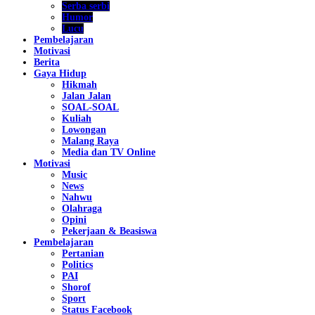
Serba serbi
Humor
Lucu
Pembelajaran
Motivasi
Berita
Gaya Hidup
Hikmah
Jalan Jalan
SOAL-SOAL
Kuliah
Lowongan
Malang Raya
Media dan TV Online
Motivasi
Music
News
Nahwu
Olahraga
Opini
Pekerjaan & Beasiswa
Pembelajaran
Pertanian
Politics
PAI
Shorof
Sport
Status Facebook