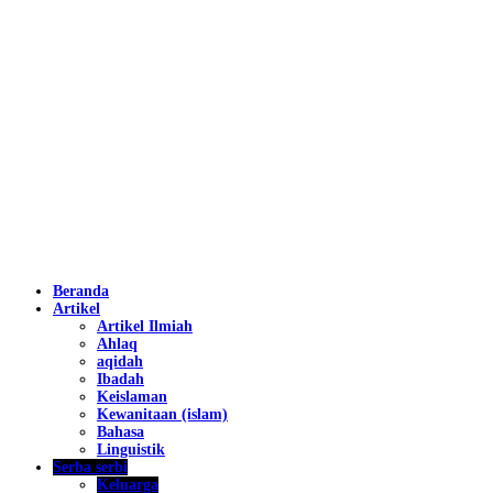
Beranda
Artikel
Artikel Ilmiah
Ahlaq
aqidah
Ibadah
Keislaman
Kewanitaan (islam)
Bahasa
Linguistik
Serba serbi
Keluarga