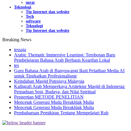
surat
Teknologi
Tip Internet dan website
Tech
software
Teknologi
Tip Internet dan website
Breaking News
tessaja
Arabic Thematic Immersive Learning: Terobosan Baru
Pembelajaran Bahasa Arab Berbasis Kearifan Lokal
tes
Guru Bahasa Arab di Banyuwangi Ikuti Pelatihan Media AI
untuk Tingkatkan Profesionalisme
Keindahan Masjid Putrajaya Malaysia
Kalligrafi Arab Memperkaya Arsitektur Masjid di Indonesia:
Perpaduan Seni, Budaya, dan Nilai Spiritual
Pengertian METODE PENELITIAN
Mencetak Generasi Muda Berakhlak Mulia
Mencetak Generasi Muda Berakhlak Mulia
Pembaharuan Pemikiran Tentang Mempelajari Ruh