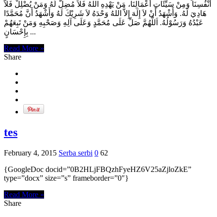
أَنْفُسِنَا وَمِنْ سَيِّئَاتِ أَعْمَالِنَا، مَنْ يَهْدِهِ اللهُ فَلاَ مُضِلَّ لَهُ وَمَنْ يُضْلِلْ فَلاَ
هَادِيَ لَهُ. وَأَشْهَدُ أَنْ لاَ إِلَهَ إِلاَّ اللهُ وَحْدَهُ لاَ شَرِيْكَ لَهُ وَأَشْهَدُ أَنَّ مُحَمَّدًا
عَبْدُهُ وَرَسُوْلُهُ. اَللَّهُمَّ صَلِّ عَلَى مُحَمَّدٍ وَعَلَى آلِهِ وَصَحْبِهِ وَمَنْ تَبِعَهُمْ
بِإِحْسَانٍ ...
Read More »
Share
tes
February 4, 2015
Serba serbi
0
62
{GoogleDoc docid=”0B2HLjFBQzhFyeHZ6V25aZjloZkE”
type=”docx” size=”s” frameborder=”0″}
Read More »
Share