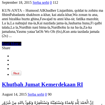
September 18, 2015
Serba serbi
0
112
KUN-ANTA – Humood AlKhudher Liujarihim, qoldat tu zohiru ma
fihimPabadautu shakhson a-khar, kai atafa-khar,Wa zonan tu ana,
anni bizalika huztu ghina,Fawajad tu anni kha-sir, fatilka mazohir,
La la,La nahtajul ma-la,Kai nazdada jama-la,Jauharna huna,Fi qalbi
talala,La la,Nurdhin nasi bima-la,Nardhohu la na ha-la,Za-ka
jamaluna,Yasmu yataa’laOh Wo Oh (6x),Kun anta tazdada jamala
(2x) ...
Read More »
Share
Khutbah Jumat Kemerdekaan RI
August 14, 2015
Serba serbi
0
90
إِنَّ الْحَمْدَ لِلَّهِ نَحْمَدُهُ وَنَسْتَعِيْنُهُ وَنَسْتَغْفِرُهْ وَنَعُوذُ بِاللهِ مِنْ شُرُوْرِ