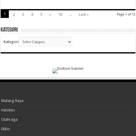
1
2
3
4
5
»
10
...
Last »
Page 1 of 12
Kategori
Kategori
Malang Raya
Halokes
Olahraga
Ekbis