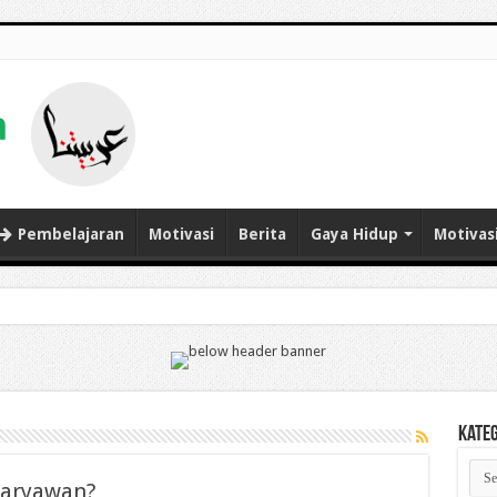
Pembelajaran
Motivasi
Berita
Gaya Hidup
Motivas
Kate
Kate
Karyawan?