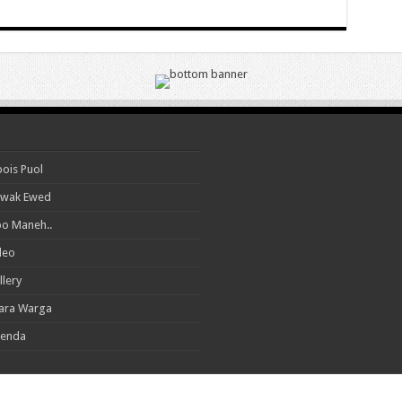
ois Puol
wak Ewed
o Maneh..
deo
llery
ara Warga
enda