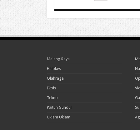
Malang Raya
Mb
Halokes
Na
Olahraga
Op
Ekbis
Vi
Tekno
Ga
Paitun Gundul
Su
Uklam Uklam
Ag