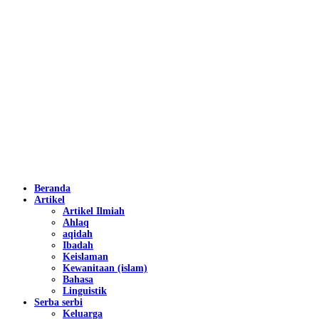
Beranda
Artikel
Artikel Ilmiah
Ahlaq
aqidah
Ibadah
Keislaman
Kewanitaan (islam)
Bahasa
Linguistik
Serba serbi
Keluarga