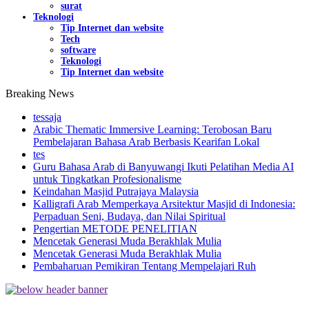
surat
Teknologi
Tip Internet dan website
Tech
software
Teknologi
Tip Internet dan website
Breaking News
tessaja
Arabic Thematic Immersive Learning: Terobosan Baru
Pembelajaran Bahasa Arab Berbasis Kearifan Lokal
tes
Guru Bahasa Arab di Banyuwangi Ikuti Pelatihan Media AI
untuk Tingkatkan Profesionalisme
Keindahan Masjid Putrajaya Malaysia
Kalligrafi Arab Memperkaya Arsitektur Masjid di Indonesia:
Perpaduan Seni, Budaya, dan Nilai Spiritual
Pengertian METODE PENELITIAN
Mencetak Generasi Muda Berakhlak Mulia
Mencetak Generasi Muda Berakhlak Mulia
Pembaharuan Pemikiran Tentang Mempelajari Ruh