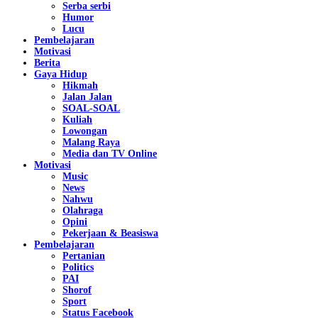
Serba serbi
Humor
Lucu
Pembelajaran
Motivasi
Berita
Gaya Hidup
Hikmah
Jalan Jalan
SOAL-SOAL
Kuliah
Lowongan
Malang Raya
Media dan TV Online
Motivasi
Music
News
Nahwu
Olahraga
Opini
Pekerjaan & Beasiswa
Pembelajaran
Pertanian
Politics
PAI
Shorof
Sport
Status Facebook