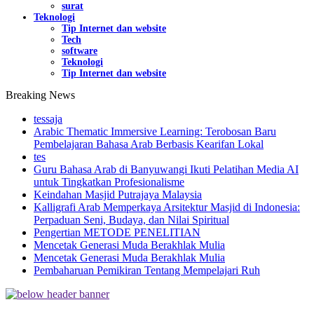
surat
Teknologi
Tip Internet dan website
Tech
software
Teknologi
Tip Internet dan website
Breaking News
tessaja
Arabic Thematic Immersive Learning: Terobosan Baru
Pembelajaran Bahasa Arab Berbasis Kearifan Lokal
tes
Guru Bahasa Arab di Banyuwangi Ikuti Pelatihan Media AI
untuk Tingkatkan Profesionalisme
Keindahan Masjid Putrajaya Malaysia
Kalligrafi Arab Memperkaya Arsitektur Masjid di Indonesia:
Perpaduan Seni, Budaya, dan Nilai Spiritual
Pengertian METODE PENELITIAN
Mencetak Generasi Muda Berakhlak Mulia
Mencetak Generasi Muda Berakhlak Mulia
Pembaharuan Pemikiran Tentang Mempelajari Ruh