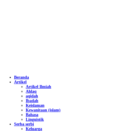
Beranda
Artikel
Artikel Ilmiah
Ahlaq
aqidah
Ibadah
Keislaman
Kewanitaan (islam)
Bahasa
Linguistik
Serba serbi
Keluarga