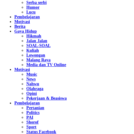
Serba serbi
Humor
Lucu
Pembelajaran
Motivasi
Berita
Gaya Hidup
Hikmah
Jalan Jalan
SOAL-SOAL
Kuliah
Lowongan
Malang Raya
Media dan TV Online
Motivasi
Music
News
Nahwu
Olahraga
Opini
Pekerjaan & Beasiswa
Pembelajaran
Pertanian
Politics
PAI
Shorof
Sport
Status Facebook