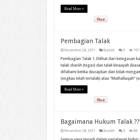
Read More »
Pembagian Talak
November 28, 2011
Ibadah
0
107
Pembagian Talak 1. Dilihat dari ketegasan ka
talak shariih (tegas) dan talak kinaayah (kia
difahami ketika diucapkan dan tidak mengan
(engkau telah tertalak) atau “Muthallaqah” (e
Read More »
Bagaimana Hukum Talak ??
November 28, 2011
Ibadah
0
88
Semua yang terjadi dalam perjalanan hidu