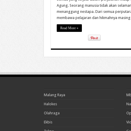
Agung. Seorang manusia tidak akan selaman
menanggung nestapa. Dari semua perputaran
membawa pelajaran dan hikmahnya masing-ma
Read More »
Malang Raya
Mb
Halokes
Na
Olahraga
Op
Ekbis
Vi