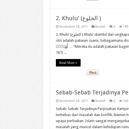
2. Khulu’ (الخلوع )
November 28, 2011
Ibadah
0
189
2. Khulu’ (الخلوع ) Khulu’ diambil dari ungkapan خلع الثوب yang artinya, melepas baju. Karena secara kiasan,
istri adalah pakaian suami. Sebagaimana disebutkan dalam firman A
لَّهُنَّۗ … “Mereka itu adalah pakaian bagimu, dan kamu pun adalah pakaian bagi mereka.” (Qs. Al-Baqarah:
187) ...
Read More »
Sebab-Sebab Terjadinya Pe
November 28, 2011
Ibadah
0
100
Sebab-Sebab Terjadinya Perpisahan Hampir 
terbebas dari masalah dan konflik. Namun bu
upaya perbaikan. Islam sangat menganjurka
masalah yang muncul dalam kehidupan rumah 