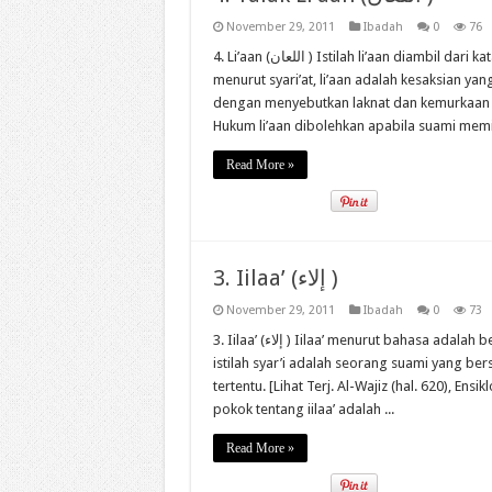
November 29, 2011
Ibadah
0
76
4. Li’aan (اللعان ) Istilah li’aan diambil dari kata la’n ( لعـن) yang berarti laknat atau kutukan. Sedangkan
menurut syari’at, li’aan adalah kesaksian ya
dengan menyebutkan laknat dan kemurkaan Al
Hukum li’aan dibolehkan apabila suami memili
Read More »
3. Iilaa’ (إلاء )
November 29, 2011
Ibadah
0
73
3. Iilaa’ (إلاء ) Iilaa’ menurut bahasa adalah bersumpah melarang diri dari sesuatu hal. Sedangkan menurut
istilah syar’i adalah seorang suami yang be
tertentu. [Lihat Terj. Al-Wajiz (hal. 620), Ensi
pokok tentang iilaa’ adalah ...
Read More »