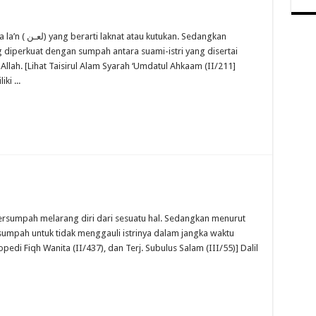
ng diperkuat dengan sumpah antara suami-istri yang disertai
lah. [Lihat Taisirul Alam Syarah ‘Umdatul Ahkaam (II/211]
ki ...
rsumpah untuk tidak menggauli istrinya dalam jangka waktu
klopedi Fiqh Wanita (II/437), dan Terj. Subulus Salam (III/55)] Dalil