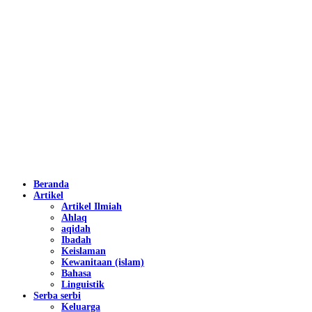
Beranda
Artikel
Artikel Ilmiah
Ahlaq
aqidah
Ibadah
Keislaman
Kewanitaan (islam)
Bahasa
Linguistik
Serba serbi
Keluarga