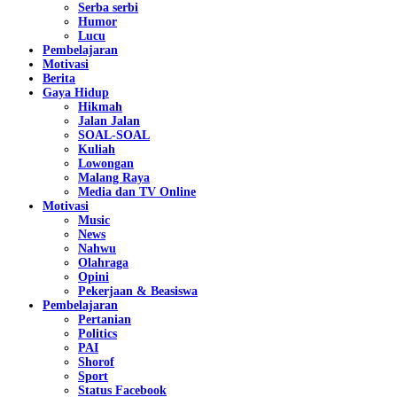
Serba serbi
Humor
Lucu
Pembelajaran
Motivasi
Berita
Gaya Hidup
Hikmah
Jalan Jalan
SOAL-SOAL
Kuliah
Lowongan
Malang Raya
Media dan TV Online
Motivasi
Music
News
Nahwu
Olahraga
Opini
Pekerjaan & Beasiswa
Pembelajaran
Pertanian
Politics
PAI
Shorof
Sport
Status Facebook