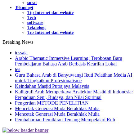
surat
Teknologi
Tip Internet dan website
Tech
software
Teknologi
Tip Internet dan website
Breaking News
tessaja
Arabic Thematic Immersive Learning: Terobosan Baru
Pembelajaran Bahasa Arab Berbasis Kearifan Lokal
tes
Guru Bahasa Arab di Banyuwangi Ikuti Pelatihan Media AI
untuk Tingkatkan Profesionalisme
Keindahan Masjid Putrajaya Malaysia
Kalligrafi Arab Memperkaya Arsitektur Masjid di Indonesia:
Perpaduan Seni, Budaya, dan Nilai Spiritual
Pengertian METODE PENELITIAN
Mencetak Generasi Muda Berakhlak Mulia
Mencetak Generasi Muda Berakhlak Mulia
Pembaharuan Pemikiran Tentang Mempelajari Ruh