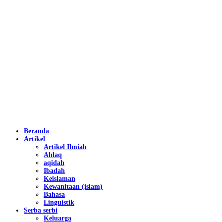
Beranda
Artikel
Artikel Ilmiah
Ahlaq
aqidah
Ibadah
Keislaman
Kewanitaan (islam)
Bahasa
Linguistik
Serba serbi
Keluarga