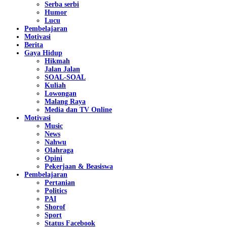
Serba serbi
Humor
Lucu
Pembelajaran
Motivasi
Berita
Gaya Hidup
Hikmah
Jalan Jalan
SOAL-SOAL
Kuliah
Lowongan
Malang Raya
Media dan TV Online
Motivasi
Music
News
Nahwu
Olahraga
Opini
Pekerjaan & Beasiswa
Pembelajaran
Pertanian
Politics
PAI
Shorof
Sport
Status Facebook