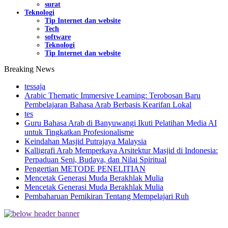
surat
Teknologi
Tip Internet dan website
Tech
software
Teknologi
Tip Internet dan website
Breaking News
tessaja
Arabic Thematic Immersive Learning: Terobosan Baru
Pembelajaran Bahasa Arab Berbasis Kearifan Lokal
tes
Guru Bahasa Arab di Banyuwangi Ikuti Pelatihan Media AI
untuk Tingkatkan Profesionalisme
Keindahan Masjid Putrajaya Malaysia
Kalligrafi Arab Memperkaya Arsitektur Masjid di Indonesia:
Perpaduan Seni, Budaya, dan Nilai Spiritual
Pengertian METODE PENELITIAN
Mencetak Generasi Muda Berakhlak Mulia
Mencetak Generasi Muda Berakhlak Mulia
Pembaharuan Pemikiran Tentang Mempelajari Ruh