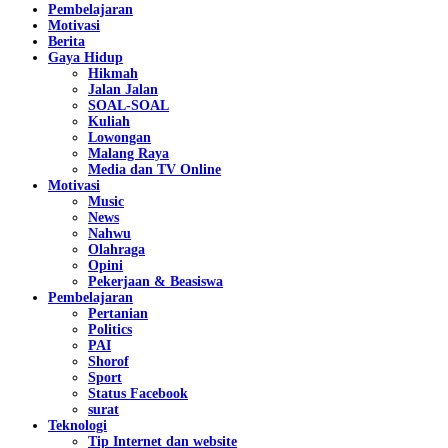
Pembelajaran
Motivasi
Berita
Gaya Hidup
Hikmah
Jalan Jalan
SOAL-SOAL
Kuliah
Lowongan
Malang Raya
Media dan TV Online
Motivasi
Music
News
Nahwu
Olahraga
Opini
Pekerjaan & Beasiswa
Pembelajaran
Pertanian
Politics
PAI
Shorof
Sport
Status Facebook
surat
Teknologi
Tip Internet dan website