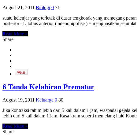
August 21, 2011
Biologi
0
71
suatu kelenjar yang terletak di dasar tengkorak yang memegang peranan
posterior” 1. lobus anterior ( adenohipofise ) = menghasilkan sejuml
Read More »
Share
6 Tanda Kelahiran Prematur
August 19, 2011
Keluarga
0
80
Jika kontraksi rahim lebih dari 5 kali dalam 1 jam, waspadai gejala ke
lebih dari 5 kali dalam 1 jam. Rasa kram seperti menjelang haid.Kontra
Read More »
Share