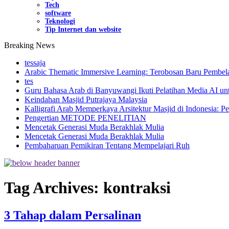
Tech
software
Teknologi
Tip Internet dan website
Breaking News
tessaja
Arabic Thematic Immersive Learning: Terobosan Baru Pembela
tes
Guru Bahasa Arab di Banyuwangi Ikuti Pelatihan Media AI un
Keindahan Masjid Putrajaya Malaysia
Kalligrafi Arab Memperkaya Arsitektur Masjid di Indonesia: Pe
Pengertian METODE PENELITIAN
Mencetak Generasi Muda Berakhlak Mulia
Mencetak Generasi Muda Berakhlak Mulia
Pembaharuan Pemikiran Tentang Mempelajari Ruh
Tag Archives:
kontraksi
3 Tahap dalam Persalinan