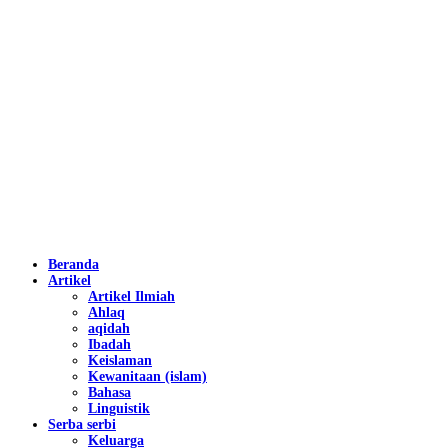
Beranda
Artikel
Artikel Ilmiah
Ahlaq
aqidah
Ibadah
Keislaman
Kewanitaan (islam)
Bahasa
Linguistik
Serba serbi
Keluarga