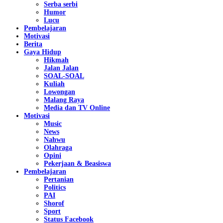
Serba serbi
Humor
Lucu
Pembelajaran
Motivasi
Berita
Gaya Hidup
Hikmah
Jalan Jalan
SOAL-SOAL
Kuliah
Lowongan
Malang Raya
Media dan TV Online
Motivasi
Music
News
Nahwu
Olahraga
Opini
Pekerjaan & Beasiswa
Pembelajaran
Pertanian
Politics
PAI
Shorof
Sport
Status Facebook