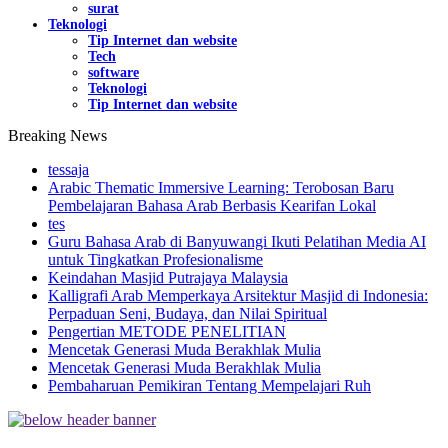
surat
Teknologi
Tip Internet dan website
Tech
software
Teknologi
Tip Internet dan website
Breaking News
tessaja
Arabic Thematic Immersive Learning: Terobosan Baru
Pembelajaran Bahasa Arab Berbasis Kearifan Lokal
tes
Guru Bahasa Arab di Banyuwangi Ikuti Pelatihan Media AI
untuk Tingkatkan Profesionalisme
Keindahan Masjid Putrajaya Malaysia
Kalligrafi Arab Memperkaya Arsitektur Masjid di Indonesia:
Perpaduan Seni, Budaya, dan Nilai Spiritual
Pengertian METODE PENELITIAN
Mencetak Generasi Muda Berakhlak Mulia
Mencetak Generasi Muda Berakhlak Mulia
Pembaharuan Pemikiran Tentang Mempelajari Ruh