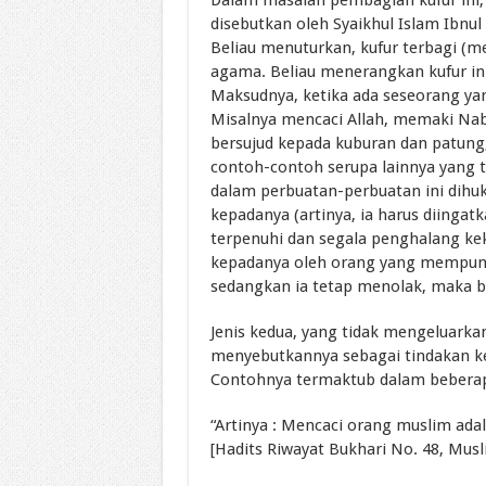
disebutkan oleh Syaikhul Islam Ibnu
Beliau menuturkan, kufur terbagi (me
agama. Beliau menerangkan kufur i
Maksudnya, ketika ada seseorang ya
Misalnya mencaci Allah, memaki Nabi
bersujud kepada kuburan dan patung
contoh-contoh serupa lainnya yang 
dalam perbuatan-perbuatan ini dihuk
kepadanya (artinya, ia harus diingatk
terpenuhi dan segala penghalang keka
kepadanya oleh orang yang mempunya
sedangkan ia tetap menolak, maka bar
Jenis kedua, yang tidak mengeluarka
menyebutkannya sebagai tindakan ke
Contohnya termaktub dalam beberap
“Artinya : Mencaci orang muslim ad
[Hadits Riwayat Bukhari No. 48, Musl