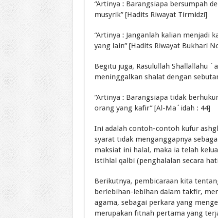
“Artinya : Barangsiapa bersumpah de
musyrik” [Hadits Riwayat Tirmidzi]
“Artinya : Janganlah kalian menjadi 
yang lain” [Hadits Riwayat Bukhari N
Begitu juga, Rasulullah Shallallahu
meninggalkan shalat dengan sebutan 
“Artinya : Barangsiapa tidak berhu
orang yang kafir” [Al-Ma´idah : 44]
Ini adalah contoh-contoh kufur ash
syarat tidak menganggapnya sebagai 
maksiat ini halal, maka ia telah kelua
istihlal qalbi (penghalalan secara hati
Berikutnya, pembicaraan kita tentan
berlebihan-lebihan dalam takfir, me
agama, sebagai perkara yang mengeluar
merupakan fitnah pertama yang terja