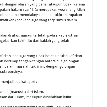
aik dengan alasan yang benar ataupun tidak. Karena
rupakan hukum syar´i. Ia merupakan wewenang Allah
iadakan atau menolaknya. Sebab, takfir merupakan
ikafirkan (dan) ada juga yang terjerumus dalam
lan di atas, namun terletak pada sikap ekstrim
eluarkan takfir itu dari kaidah yang telah
firkan, ada juga yang tidak boleh untuk dikafirkan.
ah bersikap tengah-tengah antara dua golongan.
h dalam masalah takfir ini, dengan golongan
ada porsinya.
menjadi dua katagori :
rkan (manusia) dari Islam.
kan dari Islam, meskipun diistilahkan kufur.
ada keterangan paling mewakili, yaitu yang