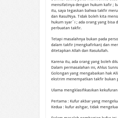
mensifatinya dengan hukum kafir ; b
itu, saya tegaskan bahwa takfir me
dan RasulNya. Tidak boleh kita men
hukum syar´i ; ada orang yang bisa d
perbuatan takfir.
Tetapi masalahnya bukan pada persoa
dalam takfir (mengkafirkan) dan meng
ditetapkan Allah dan Rasulullah.
Karena itu, ada orang yang boleh dika
Dalam permasalahan ini, Ahlus Sunn
Golongan yang mengabaikan hak Alla
ekstrim menempatkan takfir bukan p
Ulama mengklasifikasikan kekufuran 
Pertama : Kufur akbar yang mengelua
Kedua : kufur ashgar, tidak mengeluar
Dalam masalah pembagian kufur ini, 