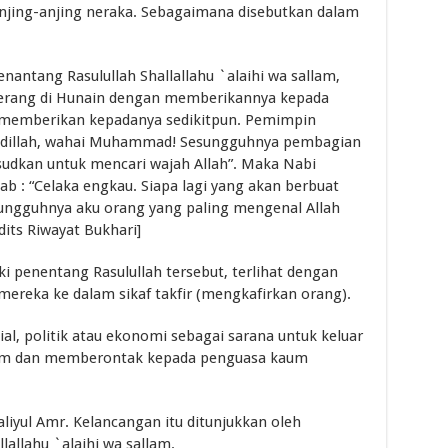
anjing-anjing neraka. Sebagaimana disebutkan dalam
antang Rasulullah Shallallahu `alaihi wa sallam,
erang di Hunain dengan memberikannya kepada
k memberikan kepadanya sedikitpun. Pemimpin
 adillah, wahai Muhammad! Sesungguhnya pembagian
sudkan untuk mencari wajah Allah”. Maka Nabi
ab : “Celaka engkau. Siapa lagi yang akan berbuat
Sesungguhnya aku orang yang paling mengenal Allah
its Riwayat Bukhari]
aki penentang Rasulullah tersebut, terlihat dengan
mereka ke dalam sikaf takfir (mengkafirkan orang).
al, politik atau ekonomi sebagai sarana untuk keluar
lam dan memberontak kepada penguasa kaum
liyul Amr. Kelancangan itu ditunjukkan oleh
allahu `alaihi wa sallam.