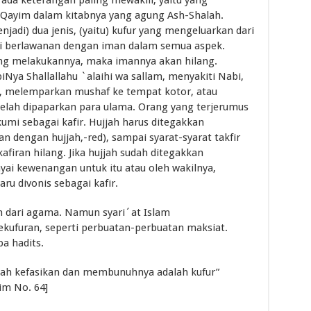
l Qayim dalam kitabnya yang agung Ash-Shalah.
njadi) dua jenis, (yaitu) kufur yang mengeluarkan dari
ni berlawanan dengan iman dalam semua aspek.
ng melakukannya, maka imannya akan hilang.
Nya Shallallahu `alaihi wa sallam, menyakiti Nabi,
, melemparkan mushaf ke tempat kotor, atau
telah dipaparkan para ulama. Orang yang terjerumus
umi sebagai kafir. Hujjah harus ditegakkan
an dengan hujjah,-red), sampai syarat-syarat takfir
firan hilang. Jika hujjah sudah ditegakkan
i kewenangan untuk itu atau oleh wakilnya,
u divonis sebagai kafir.
n dari agama. Namun syari´at Islam
kufuran, seperti perbuatan-perbuatan maksiat.
a hadits.
alah kefasikan dan membunuhnya adalah kufur”
im No. 64]