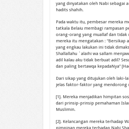
yang dinyatakan oleh Nabi sebagai 
hadits shahih.
Pada waktu itu, pembesar mereka men
tatkala Belaiu membagi rampasan p
orang-orang yang muallaf dan tida
mereka itu mengatakan : “Bersikap
yang engkau lakukan ini tidak dimak
Shallallahu `alaihi wa sallam menjaw
adil kalau aku tidak berbuat adil? 
dan paling bertawqa kepadaNya” [Had
Dari sikap yang ditujukan oleh laki-l
jelas faktor-faktor yang mendorong 
[1]. Mereka menjadikan himpitan sosi
dari prinsip-prinsip pemahaman Is
Muslimin.
[2]. Kelancangan mereka terhadap Wa
pimpinan mereka terhadap Nabi Shall