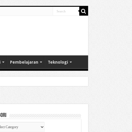
i
Pembelajaran
Teknologi
gori
gori