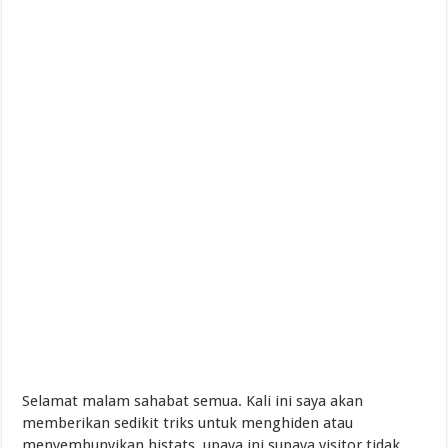
Pembaharuan Pemikiran Tentang Mempelajari Ruh
Selamat malam sahabat semua. Kali ini saya akan
memberikan sedikit triks untuk menghiden atau
menyembunyikan histats, upaya ini supaya visitor tidak