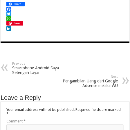
Share
Facebook
Twitter
WhatsApp
Save
LinkedIn
Previous
Smartphone Android Saya
Setengah Layar
Next
Pengambilan Uang dari Google
Adsense melalui WU
Leave a Reply
Your email address will not be published.
Required fields are marked
*
Comment
*