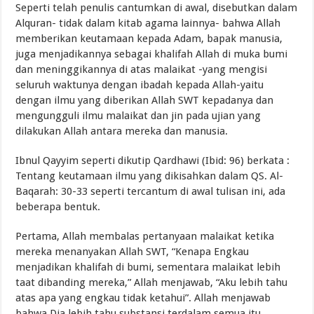
Seperti telah penulis cantumkan di awal, disebutkan dalam
Alquran- tidak dalam kitab agama lainnya- bahwa Allah
memberikan keutamaan kepada Adam, bapak manusia,
juga menjadikannya sebagai khalifah Allah di muka bumi
dan meninggikannya di atas malaikat -yang mengisi
seluruh waktunya dengan ibadah kepada Allah-yaitu
dengan ilmu yang diberikan Allah SWT kepadanya dan
mengungguli ilmu malaikat dan jin pada ujian yang
dilakukan Allah antara mereka dan manusia.
Ibnul Qayyim seperti dikutip Qardhawi (Ibid: 96) berkata :
Tentang keutamaan ilmu yang dikisahkan dalam QS. Al-
Baqarah: 30-33 seperti tercantum di awal tulisan ini, ada
beberapa bentuk.
Pertama, Allah membalas pertanyaan malaikat ketika
mereka menanyakan Allah SWT, “Kenapa Engkau
menjadikan khalifah di bumi, sementara malaikat lebih
taat dibanding mereka,” Allah menjawab, “Aku lebih tahu
atas apa yang engkau tidak ketahui”. Allah menjawab
bahwa Dia lebih tahu substansi terdalam semua itu,