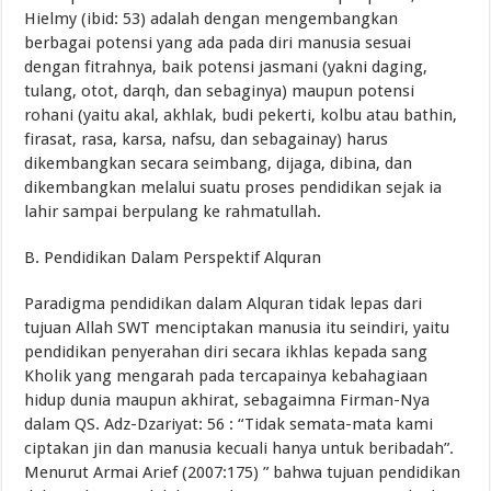
Hielmy (ibid: 53) adalah dengan mengembangkan
berbagai potensi yang ada pada diri manusia sesuai
dengan fitrahnya, baik potensi jasmani (yakni daging,
tulang, otot, darqh, dan sebaginya) maupun potensi
rohani (yaitu akal, akhlak, budi pekerti, kolbu atau bathin,
firasat, rasa, karsa, nafsu, dan sebagainay) harus
dikembangkan secara seimbang, dijaga, dibina, dan
dikembangkan melalui suatu proses pendidikan sejak ia
lahir sampai berpulang ke rahmatullah.
B. Pendidikan Dalam Perspektif Alquran
Paradigma pendidikan dalam Alquran tidak lepas dari
tujuan Allah SWT menciptakan manusia itu seindiri, yaitu
pendidikan penyerahan diri secara ikhlas kepada sang
Kholik yang mengarah pada tercapainya kebahagiaan
hidup dunia maupun akhirat, sebagaimna Firman-Nya
dalam QS. Adz-Dzariyat: 56 : “Tidak semata-mata kami
ciptakan jin dan manusia kecuali hanya untuk beribadah”.
Menurut Armai Arief (2007:175) ” bahwa tujuan pendidikan