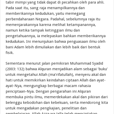
tabir mimpi yang tidak dapat di pecahkan oleh para ahli.
Pada saat itu, sang raja menampilkannya dan
memberikannya kedudukan, yaitu memegang
perbendaharaan Negara. Padahal, sebelumnya raja itu
memenjarakannya karena melihat ketampanannya,
namun ketika tampak ketinggian ilmu dan
pengetahuannya, ia melepaskan bahkan memberikannya
kedudukan. Ini menunjukan bahwa penguasaan ilmu oleh
bani Adam lebih dimuliakan dan lebih baik dari bentuk
fisik.
Sementara menurut jalan pemikiran Muhammad Syadid
(2003: 132) bahwa Alquran menjadikan alam sebagai ‘buku’
untuk mengetahui Allah (ma’rifatullah), menyeru akal dan
hati untuk memikirkan keindahan ciptaan Allah dan ayat-
ayat-Nya, mengungkap berbagai macam rahasia
penciptaan-Nya. Dengan pengarahan ini Alquran
membuka pintu ilmu, memerdekakan akal dan pikiran dari
belenggu kebodohan dan kebekuan, serta mendorong kita
untuk mengadakan pengkajian, penelitian dan
pembelajaran. Allah Azza wa Jalla telah menciptakan