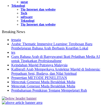
surat
Teknologi
Tip Internet dan website
Tech
software
Teknologi
Tip Internet dan website
Breaking News
tessaja
Arabic Thematic Immersive Learning: Terobosan Baru
Pembelajaran Bahasa Arab Berbasis Kearifan Lokal
tes
Guru Bahasa Arab di Banyuwangi Ikuti Pelatihan Media AI
untuk Tingkatkan Profesionalisme
Keindahan Masjid Putrajaya Malaysia
Kalligrafi Arab Memperkaya Arsitektur Masjid di Indonesia:
Perpaduan Seni, Budaya, dan Nilai Spiritual
Pengertian METODE PENELITIAN
Mencetak Generasi Muda Berakhlak Mulia
Mencetak Generasi Muda Berakhlak Mulia
Pembaharuan Pemikiran Tentang Mempelajari Ruh