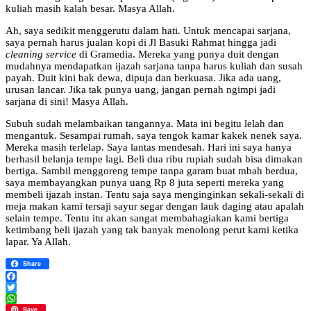
kuliah masih kalah besar. Masya Allah.
Ah, saya sedikit menggerutu dalam hati. Untuk mencapai sarjana,
saya pernah harus jualan kopi di Jl Basuki Rahmat hingga jadi
cleaning service
di Gramedia. Mereka yang punya duit dengan
mudahnya mendapatkan ijazah sarjana tanpa harus kuliah dan susah
payah. Duit kini bak dewa, dipuja dan berkuasa. Jika ada uang,
urusan lancar. Jika tak punya uang, jangan pernah ngimpi jadi
sarjana di sini! Masya Allah.
Subuh sudah melambaikan tangannya. Mata ini begitu lelah dan
mengantuk. Sesampai rumah, saya tengok kamar kakek nenek saya.
Mereka masih terlelap. Saya lantas mendesah. Hari ini saya hanya
berhasil belanja tempe lagi. Beli dua ribu rupiah sudah bisa dimakan
bertiga. Sambil menggoreng tempe tanpa garam buat mbah berdua,
saya membayangkan punya uang Rp 8 juta seperti mereka yang
membeli ijazah instan. Tentu saja saya menginginkan sekali-sekali di
meja makan kami tersaji sayur segar dengan lauk daging atau apalah
selain tempe. Tentu itu akan sangat membahagiakan kami bertiga
ketimbang beli ijazah yang tak banyak menolong perut kami ketika
lapar. Ya Allah.
Share
Facebook
Twitter
WhatsApp
Save