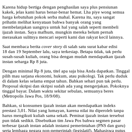
Karena hidup bertiga dengan penghasilan saya plus pensiunan
kakek, jelas kami harus benar-benar hemat. Lha piye wong semua
harga kebutuhan pokok serba mahal. Karena itu, saya sangat
prihatin melihat kenyataan bahwa banyak orang yang
membelanjakan uangnya untuk hal yang salah seperti membeli
ijazah instan. Saya mafhum, mungkin mereka belum pernah
merasakan sulitnya mencari seperti kami dan rakyat kecil lainnya.
Saat membaca berita
cover story
di salah satu surat kabar edisi
18 dan 19 September lalu, saya terkesiap. Betapa tidak, tak perlu
susah-susah kuliah, orang bisa dengan mudah mendapatkan ijazah
instan seharga Rp 8 juta.
Dengan minimal Rp 8 juta, titel apa saja bisa Anda dapatkan. Tinggal
pilih mau sarjana ekonomi, hukum, atau psikologi. Tak perlu duduk
di dalam kelas selama empat tahun. Bahkan sehari pun tak perlu.
Proposal skripsi dan skripsi sudah ada yang mengerjakan. Pokoknya
tinggal bayar. Dalam waktu sekitar sebulan, semuanya beres
(Metropolis Jawa Pos, 18/9/08).
Bahkan, si konsumen ijazah instan akan mendapatkan indeks
prestasi 3,01. Nilai yang lumayan, karena nilai itu diperoleh tanpa
harus mengikuti kuliah sama sekali. Peminat ijazah instan tersebut
pun tidak sedikit. Disebutkan tim Jawa Pos bahwa segmen pasar
terbesar ijazah instan adalah instansi pemerintahan (PNS dan guru)
serta lembaga negara non-pemerintah (legislatif). Mahasiswa putus