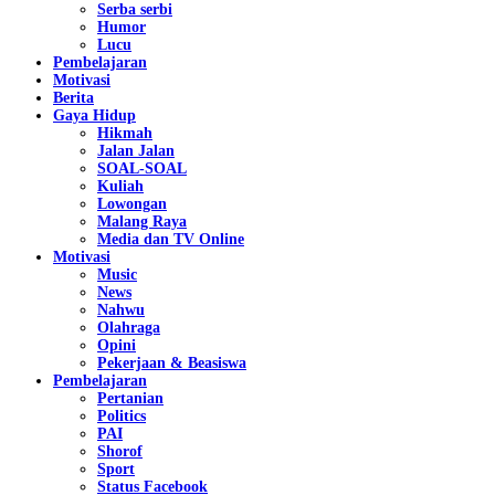
Serba serbi
Humor
Lucu
Pembelajaran
Motivasi
Berita
Gaya Hidup
Hikmah
Jalan Jalan
SOAL-SOAL
Kuliah
Lowongan
Malang Raya
Media dan TV Online
Motivasi
Music
News
Nahwu
Olahraga
Opini
Pekerjaan & Beasiswa
Pembelajaran
Pertanian
Politics
PAI
Shorof
Sport
Status Facebook