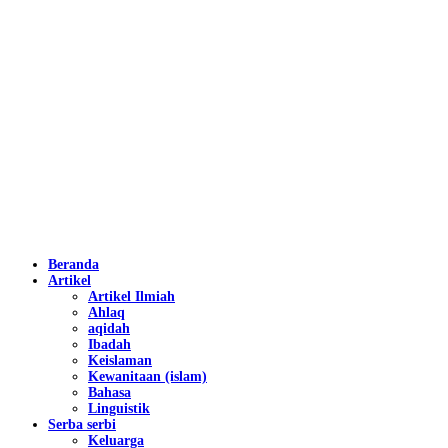
Beranda
Artikel
Artikel Ilmiah
Ahlaq
aqidah
Ibadah
Keislaman
Kewanitaan (islam)
Bahasa
Linguistik
Serba serbi
Keluarga