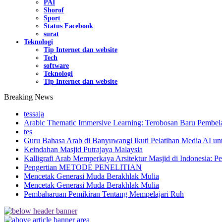
PAI
Shorof
Sport
Status Facebook
surat
Teknologi
Tip Internet dan website
Tech
software
Teknologi
Tip Internet dan website
Breaking News
tessaja
Arabic Thematic Immersive Learning: Terobosan Baru Pembela
tes
Guru Bahasa Arab di Banyuwangi Ikuti Pelatihan Media AI un
Keindahan Masjid Putrajaya Malaysia
Kalligrafi Arab Memperkaya Arsitektur Masjid di Indonesia: Pe
Pengertian METODE PENELITIAN
Mencetak Generasi Muda Berakhlak Mulia
Mencetak Generasi Muda Berakhlak Mulia
Pembaharuan Pemikiran Tentang Mempelajari Ruh