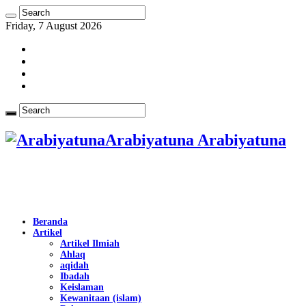
Friday, 7 August 2026
Arabiyatuna Arabiyatuna
Beranda
Artikel
Artikel Ilmiah
Ahlaq
aqidah
Ibadah
Keislaman
Kewanitaan (islam)