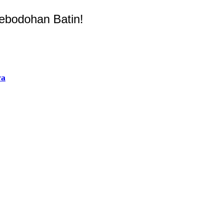
ebodohan Batin!
ya