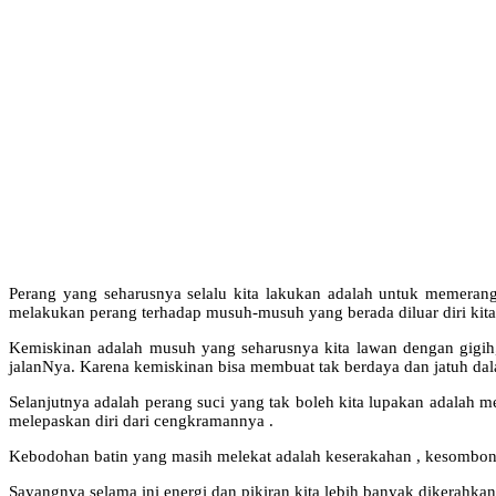
Perang yang seharusnya selalu kita lakukan adalah untuk memerang
melakukan perang terhadap musuh-musuh yang berada diluar diri kita
Kemiskinan adalah musuh yang seharusnya kita lawan dengan gigih
jalanNya. Karena kemiskinan bisa membuat tak berdaya dan jatuh dal
Selanjutnya adalah perang suci yang tak boleh kita lupakan adalah m
melepaskan diri dari cengkramannya .
Kebodohan batin yang masih melekat adalah keserakahan , kesombongan 
Sayangnya selama ini energi dan pikiran kita lebih banyak dikerahka