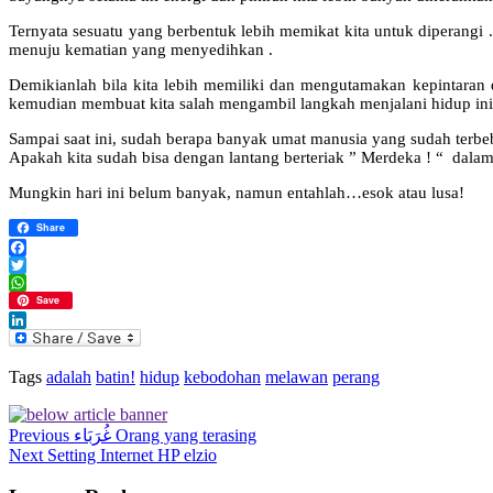
Ternyata sesuatu yang berbentuk lebih memikat kita untuk diperangi
menuju kematian yang menyedihkan .
Demikianlah bila kita lebih memiliki dan mengutamakan kepintaran
kemudian membuat kita salah mengambil langkah menjalani hidup ini
Sampai saat ini, sudah berapa banyak umat manusia yang sudah terbe
Apakah kita sudah bisa dengan lantang berteriak ” Merdeka ! “ dala
Mungkin hari ini belum banyak, namun entahlah…esok atau lusa!
Share
Facebook
Twitter
WhatsApp
Save
LinkedIn
Tags
adalah
batin!
hidup
kebodohan
melawan
perang
Previous
غُرَبَاء Orang yang terasing
Next
Setting Internet HP elzio