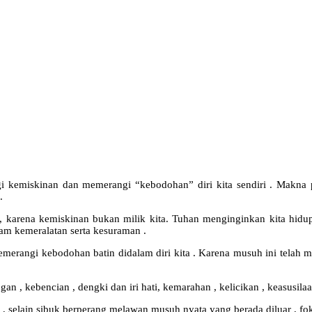
i kemiskinan dan memerangi “kebodohan” diri kita sendiri . Makna 
.
, karena kemiskinan bukan milik kita. Tuhan menginginkan kita hidu
am kemeralatan serta kesuraman .
emerangi kebodohan batin didalam diri kita . Karena musuh ini telah me
, kebencian , dengki dan iri hati, kemarahan , kelicikan , keasusilaan
n , selain sibuk berperang melawan musuh nyata yang berada diluar , f