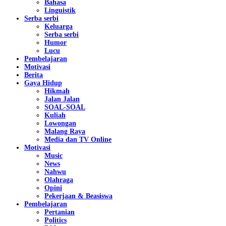
Bahasa
Linguistik
Serba serbi
Keluarga
Serba serbi
Humor
Lucu
Pembelajaran
Motivasi
Berita
Gaya Hidup
Hikmah
Jalan Jalan
SOAL-SOAL
Kuliah
Lowongan
Malang Raya
Media dan TV Online
Motivasi
Music
News
Nahwu
Olahraga
Opini
Pekerjaan & Beasiswa
Pembelajaran
Pertanian
Politics