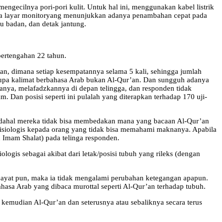
ngecilnya pori-pori kulit. Untuk hal ini, menggunakan kabel listrik
 pada layar monitoryang menunjukkan adanya penambahan cepat pada
u badan, dan detak jantung.
pertengahan 22 tahun.
n, dimana setiap kesempatannya selama 5 kali, sehingga jumlah
rupa kalimat berbahasa Arab bukan Al-Qur’an. Dan sungguh adanya
anya, melafadzkannya di depan telingga, dan responden tidak
 Dan posisi seperti ini pulalah yang diterapkan terhadap 170 uji-
padahal mereka tidak bisa membedakan mana yang bacaan Al-Qur’an
isiologis kepada orang yang tidak bisa memahami maknanya. Apabila
n Imam Shalat) pada telinga responden.
gis sebagai akibat dari letak/posisi tubuh yang rileks (dengan
u ayat pun, maka ia tidak mengalami perubahan ketegangan apapun.
hasa Arab yang dibaca murottal seperti Al-Qur’an terhadap tubuh.
kemudian Al-Qur’an dan seterusnya atau sebaliknya secara terus