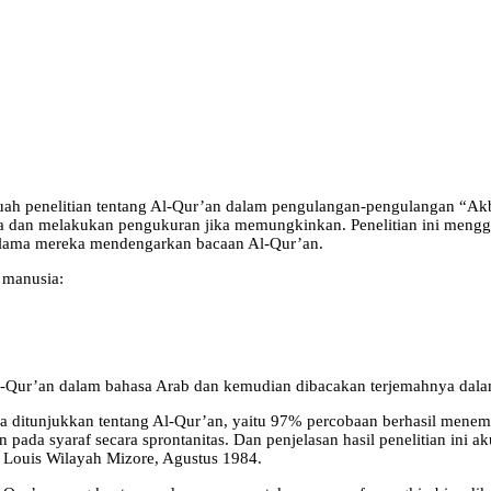
ah penelitian tentang Al-Qur’an dalam pengulangan-pengulangan “Akba
a dan melakukan pengukuran jika memungkinkan. Penelitian ini mengg
selama mereka mendengarkan bacaan Al-Qur’an.
 manusia:
l-Qur’an dalam bahasa Arab dan kemudian dibacakan terjemahnya dalam
a ditunjukkan tentang Al-Qur’an, yaitu 97% percobaan berhasil menem
pada syaraf secara sprontanitas. Dan penjelasan hasil penelitian ini 
t Louis Wilayah Mizore, Agustus 1984.