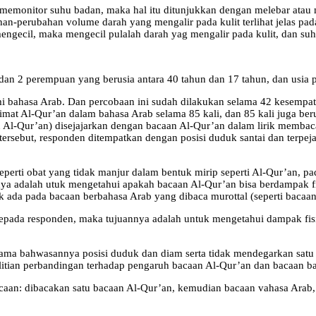
emonitor suhu badan, maka hal itu ditunjukkan dengan melebar atau me
ahan-perubahan volume darah yang mengalir pada kulit terlihat jelas
ngecil, maka mengecil pulalah darah yag mengalir pada kulit, dan suh
 dan 2 perempuan yang berusia antara 40 tahun dan 17 tahun, dan usia 
i bahasa Arab. Dan percobaan ini sudah dilakukan selama 42 kesempata
mat Al-Qur’an dalam bahasa Arab selama 85 kali, dan 85 kali juga be
 Al-Qur’an) disejajarkan dengan bacaan Al-Qur’an dalam lirik membac
rsebut, responden ditempatkan dengan posisi duduk santai dan terpejam.
erti obat yang tidak manjur dalam bentuk mirip seperti Al-Qur’an, 
ya adalah utuk mengetahui apakah bacaan Al-Qur’an bisa berdampak f
dak ada pada bacaan berbahasa Arab yang dibaca murottal (seperti bacaa
ada responden, maka tujuannya adalah untuk mengetahui dampak fisiolo
rtama bahwasannya posisi duduk dan diam serta tidak mendegarkan sat
elitian perbandingan terhadap pengaruh bacaan Al-Qur’an dan bacaan ba
aan: dibacakan satu bacaan Al-Qur’an, kemudian bacaan vahasa Arab, 