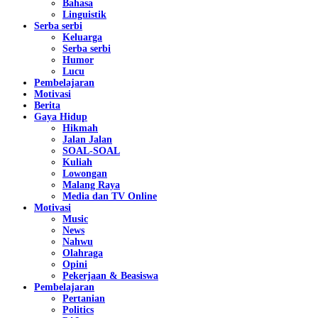
Bahasa
Linguistik
Serba serbi
Keluarga
Serba serbi
Humor
Lucu
Pembelajaran
Motivasi
Berita
Gaya Hidup
Hikmah
Jalan Jalan
SOAL-SOAL
Kuliah
Lowongan
Malang Raya
Media dan TV Online
Motivasi
Music
News
Nahwu
Olahraga
Opini
Pekerjaan & Beasiswa
Pembelajaran
Pertanian
Politics