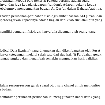
relasikan kepada para pekerja: Pekerja pertama adalah suara
inya, dan juga kepada siapapun (random). Adapun pekerja kedua
a sebelumnya mendengarkan bacaan Al-Qur’an dalam Bahasa Arabnya.
hadap perubahan-perubahan fisiologis akibat bacaan Al-Qur’an, dan
iperdengarkan kepadanya adalah bagian dari kitab suci atau pun yang
emiliki pengaruh fisiologis hanya bila didengar oleh orang yang
Medical Data Exuizin) yang ditemukan dan dikembangkan oleh Pusat
ya ketegangan melalui salah satu dari dua hal: (i) Perubahan gerak
ni sangat lengkap dan menambah semakin menguatkan hasil validitas
e dalam respon-respon gerak syaraf otot; satu chanel untuk memonitor
u badan.
 memonitor perubahan-perubahan ini menggunakan kabel listrik yang