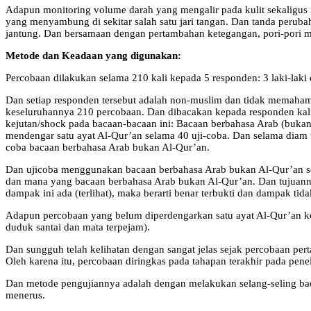
Adapun monitoring volume darah yang mengalir pada kulit sekaligus m
yang menyambung di sekitar salah satu jari tangan. Dan tanda perub
jantung. Dan bersamaan dengan pertambahan ketegangan, pori-pori me
Metode dan Keadaan yang digunakan:
Percobaan dilakukan selama 210 kali kepada 5 responden: 3 laki-laki
Dan setiap responden tersebut adalah non-muslim dan tidak memaham
keseluruhannya 210 percobaan. Dan dibacakan kepada responden kali
kejutan/shock pada bacaan-bacaan ini: Bacaan berbahasa Arab (bukan
mendengar satu ayat Al-Qur’an selama 40 uji-coba. Dan selama diam te
coba bacaan berbahasa Arab bukan Al-Qur’an.
Dan ujicoba menggunakan bacaan berbahasa Arab bukan Al-Qur’an sep
dan mana yang bacaan berbahasa Arab bukan Al-Qur’an. Dan tujuann
dampak ini ada (terlihat), maka berarti benar terbukti dan dampak ti
Adapun percobaan yang belum diperdengarkan satu ayat Al-Qur’an kep
duduk santai dan mata terpejam).
Dan sungguh telah kelihatan dengan sangat jelas sejak percobaan pe
Oleh karena itu, percobaan diringkas pada tahapan terakhir pada pen
Dan metode pengujiannya adalah dengan melakukan selang-seling bac
menerus.