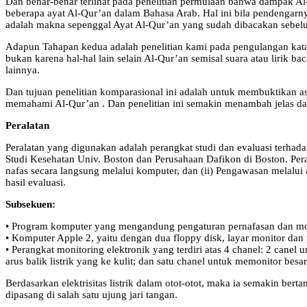
Dan benar-benar terlihat pada penelitian permulaan bahwa dampak Al
beberapa ayat Al-Qur’an dalam Bahasa Arab. Hal ini bila pendengar
adalah makna sepenggal Ayat Al-Qur’an yang sudah dibacakan sebel
Adapun Tahapan kedua adalah penelitian kami pada pengulangan kat
bukan karena hal-hal lain selain Al-Qur’an semisal suara atau lirik
lainnya.
Dan tujuan penelitian komparasional ini adalah untuk membuktikan a
memahami Al-Qur’an . Dan penelitian ini semakin menambah jelas dan r
Peralatan
Peralatan yang digunakan adalah perangkat studi dan evaluasi terh
Studi Kesehatan Univ. Boston dan Perusahaan Dafikon di Boston. Per
nafas secara langsung melalui komputer, dan (ii) Pengawasan melalui
hasil evaluasi.
Subsekuen:
• Program komputer yang mengandung pengaturan pernafasan dan monit
• Komputer Apple 2, yaitu dengan dua floppy disk, layar monitor dan p
• Perangkat monitoring elektronik yang terdiri atas 4 chanel: 2 canel
arus balik listrik yang ke kulit; dan satu chanel untuk memonitor be
Berdasarkan elektrisitas listrik dalam otot-otot, maka ia semakin 
dipasang di salah satu ujung jari tangan.