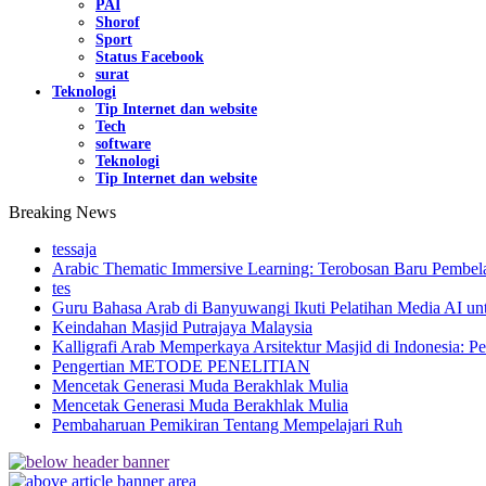
PAI
Shorof
Sport
Status Facebook
surat
Teknologi
Tip Internet dan website
Tech
software
Teknologi
Tip Internet dan website
Breaking News
tessaja
Arabic Thematic Immersive Learning: Terobosan Baru Pembela
tes
Guru Bahasa Arab di Banyuwangi Ikuti Pelatihan Media AI un
Keindahan Masjid Putrajaya Malaysia
Kalligrafi Arab Memperkaya Arsitektur Masjid di Indonesia: Pe
Pengertian METODE PENELITIAN
Mencetak Generasi Muda Berakhlak Mulia
Mencetak Generasi Muda Berakhlak Mulia
Pembaharuan Pemikiran Tentang Mempelajari Ruh