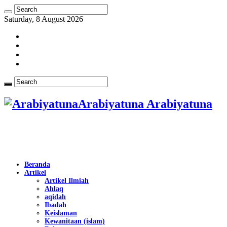
Saturday, 8 August 2026
Arabiyatuna Arabiyatuna
Beranda
Artikel
Artikel Ilmiah
Ahlaq
aqidah
Ibadah
Keislaman
Kewanitaan (islam)