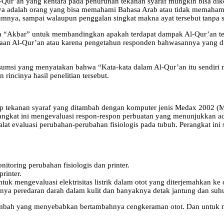
-Qur’an yang kentara pada penurunan tekanan syaraf mungkin bisa diko
nya adalah orang yang bisa memahami Bahasa Arab atau tidak memaham
umnya, sampai walaupun penggalan singkat makna ayat tersebut tanp
a “Akbar” untuk membandingkan apakah terdapat dampak Al-Qur’an ter
 bacaan Al-Qur’an atau karena pengetahun responden bahwasannya yang d
sumsi yang menyatakan bahwa “Kata-kata dalam Al-Qur’an itu sendiri m
incinya hasil penelitian tersebut.
adap tekanan syaraf yang ditambah dengan komputer jenis Medax 2002 (
angkat ini mengevaluasi respon-respon perbuatan yang menunjukkan adan
 alat evaluasi perubahan-perubahan fisiologis pada tubuh. Perangkat i
oring perubahan fisiologis dan printer.
rinter.
 untuk mengevaluasi elektrisitas listrik dalam otot yang diterjemahkan k
sarnya peredaran darah dalam kulit dan banyaknya detak jantung dan suh
bertambah yang menyebabkan bertambahnya cengkeraman otot. Dan untuk