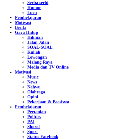
Serba serbi
Humor
Lucu
Pembelajaran
Motivasi
Berita
Gaya Hidup
Hikmah
Jalan Jalan
SOAL-SOAL
Kuliah
Lowongan
Malang Raya
Media dan TV Online
Motivasi
Music
News
Nahwu
Olahraga
Opini
Pekerjaan & Beasiswa
Pembelajaran
Pertanian
Politics
PAI
Shorof
Sport
Status Facebook