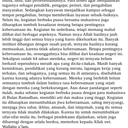
mulia, ilmu, dan profesionalitasnya. Para dosen agar menjalankan
tugasnya sebagai pendidik, pengajar, periset, dan pengabdian
masyarakat. Sedangkan karyawan menjadikan kampus sebagai
tempat pengabdian, berupa memberikan layanan sebaik-baiknya.
Selain itu, kegiatan berbuka puasa bersama mahasiswa juga
diharapkan tumbuh kesadaran tentang betapa pentingnya
kebersamaan itu. Kegiatan itu sederhana, tetapi memang mahal
dilihat dari berbagai aspeknya. Namun insya Allah hasilnya jauh
lebih tinggi dari semua biaya yang harus dikeluarkan itu. Banyak
institusi dibangun dengan susah payah, ternyata hasilnya kurang
memuaskan, karena tidak adanya kebersamaan. Betapa pentingnya
kebersamaan itu, sesungguhnya bisa dilihat dari keadaan negeri ini.
Sekalipun sudah 64 tahun merdeka, negeri ini ternyata belum
berhasil sepenuhnya meraih apa yang dicita-citakan. Masih banyak
kemiskinan, pendidikan yang kurang merata, lapangan kerja yang
terbatas, dan sebagainya, yang semua itu di antaranya, disebabkan
karena kurang adanya kebersamaan. Mereka yang berlebih belum
semuanya tumbuh dalam hatinya rasa kebersamaan yang sejati
dengan mereka yang berkekurangan. Atas dasar pandangan seperti
itulah, maka sebatas kegiatan berbuka puasa dengan para mahasiswa
di Bulan Ramadhan, memiliki arti dan makna yang tinggi. Kegiatan
itu diharapkan menumbuhkan jiwa kebersamaan, saling meyayangi,
menjaga jiwa sabar, ikhlas, amanah, dan istiqomah, yang itu semua
ternyata tidak mudah dilakukan. Karena itu untuk menumbuhkan
sifat-sifat mulia itu, berbagai pendekatan dijalankan, selain juga
dibarengi dengan selalu berdoa, memohon kepada Allah swt.
Wallahu a’lam.