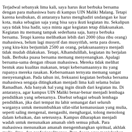
Terjadwal sebanyak lima kali, saya harus ikut berbuka bersama
dengan para mahasiswa baru di kampus UIN Maliki Malang. Tetapi
karena kesibukan, di antaranya harus menghadiri undangan ke luar
kota, maka sebagian saja yang bisa saya ikuti kegiatan itu. Sekalipun
saya tidak bisa hadir, saya minta agar kegiatan tetap dilaksanakan.
Kegiatan itu memang tampak sederhana saja, hanya berbuka
bersama. Tetapi karena melibatkan lebih dari 2000 (dua ribu orang)
mahasiswa, belum lagi musyrif dan musyrifah, serta para dosen,
yang kira-kira berjumlah 2500 an orang, pelaksanaannya menjadi
tidak mudah dilakukan. Tetapi, Alhamdulillah, kegiatan itu berjalan
baik. Berbuka puasa bersama memang menyenangkan. Apalagi
bersama-sama dengan ribuan mahasiswa. Mereka tidak melihat
bentuk atau kualitas makanan, tetapi kebersamaannya itu yang
rupanya mereka rasakan. Kebersamaan ternyata memang sangat
menyenangkan. Pada tahun ini, frekuansi kegiatan berbuka bersama
mahasiswa sengaja ditingkatkan menjadi lima kali selama bulan
Ramadhan. Ada banyak hal yang ingin diraih dari kegiatan itu. Di
antaranya, agar kampus UIN Maliki benar-benar menjadi lembaga
pendidikan yang sebenarnya. Disebut sebagai sebuah lembaga
pendidikan, jika dari tempat itu lahir semangat dari seluruh
warganya untuk menumbuhkan sifat-sifat kemanusiaan yang mulia,
seperti saling mengenal, mengasihi, menghargai, tolong menolong
dalam kebaikan, dan seterusnya. Kampus diharapkan menjadi
wadah untuk menunaikan amanah oleh semua pihak. Para
mahasiswa menunaikan amanah mengembangkan spiritual, akhlak