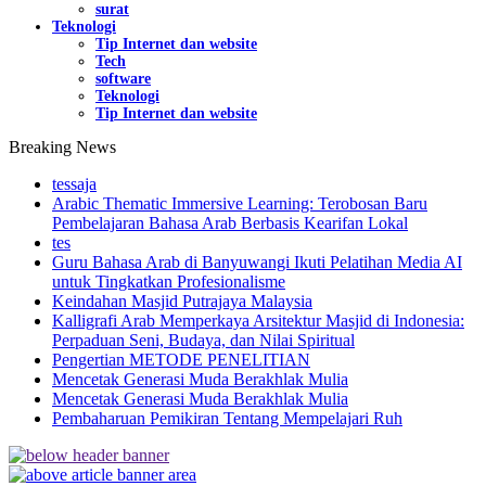
surat
Teknologi
Tip Internet dan website
Tech
software
Teknologi
Tip Internet dan website
Breaking News
tessaja
Arabic Thematic Immersive Learning: Terobosan Baru
Pembelajaran Bahasa Arab Berbasis Kearifan Lokal
tes
Guru Bahasa Arab di Banyuwangi Ikuti Pelatihan Media AI
untuk Tingkatkan Profesionalisme
Keindahan Masjid Putrajaya Malaysia
Kalligrafi Arab Memperkaya Arsitektur Masjid di Indonesia:
Perpaduan Seni, Budaya, dan Nilai Spiritual
Pengertian METODE PENELITIAN
Mencetak Generasi Muda Berakhlak Mulia
Mencetak Generasi Muda Berakhlak Mulia
Pembaharuan Pemikiran Tentang Mempelajari Ruh