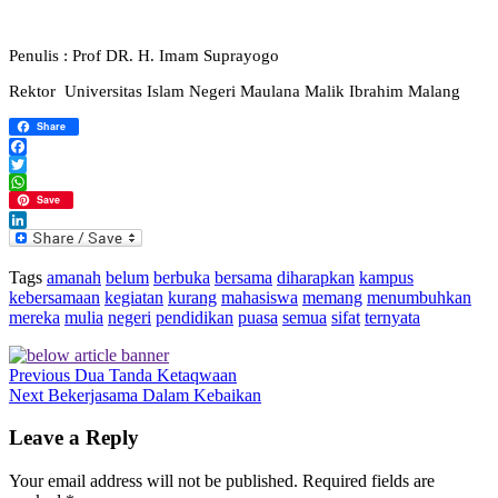
Penulis : Prof DR. H. Imam Suprayogo
Rektor Universitas Islam Negeri Maulana Malik Ibrahim Malang
Share
Facebook
Twitter
WhatsApp
Save
LinkedIn
Tags
amanah
belum
berbuka
bersama
diharapkan
kampus
kebersamaan
kegiatan
kurang
mahasiswa
memang
menumbuhkan
mereka
mulia
negeri
pendidikan
puasa
semua
sifat
ternyata
Previous
Dua Tanda Ketaqwaan
Next
Bekerjasama Dalam Kebaikan
Leave a Reply
Your email address will not be published.
Required fields are