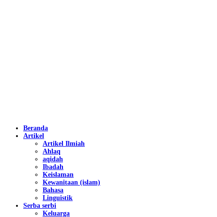
Beranda
Artikel
Artikel Ilmiah
Ahlaq
aqidah
Ibadah
Keislaman
Kewanitaan (islam)
Bahasa
Linguistik
Serba serbi
Keluarga