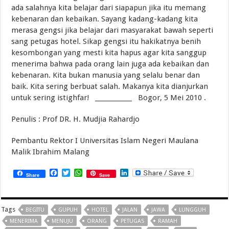
ada salahnya kita belajar dari siapapun jika itu memang
kebenaran dan kebaikan. Sayang kadang-kadang kita
merasa gengsi jika belajar dari masyarakat bawah seperti
sang petugas hotel. Sikap gengsi itu hakikatnya benih
kesombongan yang mesti kita hapus agar kita sanggup
menerima bahwa pada orang lain juga ada kebaikan dan
kebenaran. Kita bukan manusia yang selalu benar dan
baik. Kita sering berbuat salah. Makanya kita dianjurkan
untuk sering istighfar! ____________ Bogor, 5 Mei 2010 .
Penulis : Prof DR. H. Mudjia Rahardjo
Pembantu Rektor I Universitas Islam Negeri Maulana
Malik Ibrahim Malang
Facebook
Twitter
WhatsApp
LinkedIn
Share
Save
Tags
BEGITU
GUPUH
HOTEL
JALAN
JAWA
LUNGGUH
MENERIMA
MENUJU
ORANG
PETUGAS
RAMAH