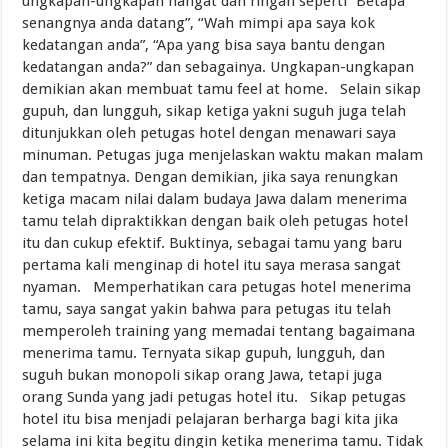
ungkapan-ungkapan hangat dan ringan seperti “Betapa
senangnya anda datang”, “Wah mimpi apa saya kok
kedatangan anda”, “Apa yang bisa saya bantu dengan
kedatangan anda?” dan sebagainya. Ungkapan-ungkapan
demikian akan membuat tamu feel at home. Selain sikap
gupuh, dan lungguh, sikap ketiga yakni suguh juga telah
ditunjukkan oleh petugas hotel dengan menawari saya
minuman. Petugas juga menjelaskan waktu makan malam
dan tempatnya. Dengan demikian, jika saya renungkan
ketiga macam nilai dalam budaya Jawa dalam menerima
tamu telah dipraktikkan dengan baik oleh petugas hotel
itu dan cukup efektif. Buktinya, sebagai tamu yang baru
pertama kali menginap di hotel itu saya merasa sangat
nyaman. Memperhatikan cara petugas hotel menerima
tamu, saya sangat yakin bahwa para petugas itu telah
memperoleh training yang memadai tentang bagaimana
menerima tamu. Ternyata sikap gupuh, lungguh, dan
suguh bukan monopoli sikap orang Jawa, tetapi juga
orang Sunda yang jadi petugas hotel itu. Sikap petugas
hotel itu bisa menjadi pelajaran berharga bagi kita jika
selama ini kita begitu dingin ketika menerima tamu. Tidak