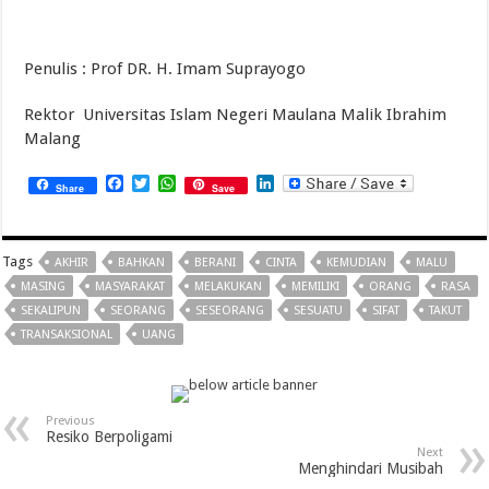
Penulis : Prof DR. H. Imam Suprayogo
Rektor Universitas Islam Negeri Maulana Malik Ibrahim
Malang
Facebook
Twitter
WhatsApp
LinkedIn
Share
Save
Tags
AKHIR
BAHKAN
BERANI
CINTA
KEMUDIAN
MALU
MASING
MASYARAKAT
MELAKUKAN
MEMILIKI
ORANG
RASA
SEKALIPUN
SEORANG
SESEORANG
SESUATU
SIFAT
TAKUT
TRANSAKSIONAL
UANG
Previous
Resiko Berpoligami
Next
Menghindari Musibah