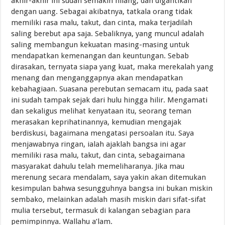
akhir-akhir ini sudah semakin hilang, dan digantikan
dengan uang. Sebagai akibatnya, tatkala orang tidak
memiliki rasa malu, takut, dan cinta, maka terjadilah
saling berebut apa saja. Sebaliknya, yang muncul adalah
saling membangun kekuatan masing-masing untuk
mendapatkan kemenangan dan keuntungan. Sebab
dirasakan, ternyata siapa yang kuat, maka merekalah yang
menang dan menganggapnya akan mendapatkan
kebahagiaan. Suasana perebutan semacam itu, pada saat
ini sudah tampak sejak dari hulu hingga hilir. Mengamati
dan sekaligus melihat kenyataan itu, seorang teman
merasakan keprihatinannya, kemudian mengajak
berdiskusi, bagaimana mengatasi persoalan itu. Saya
menjawabnya ringan, ialah ajaklah bangsa ini agar
memiliki rasa malu, takut, dan cinta, sebagaimana
masyarakat dahulu telah memeliharanya. Jika mau
merenung secara mendalam, saya yakin akan ditemukan
kesimpulan bahwa sesungguhnya bangsa ini bukan miskin
sembako, melainkan adalah masih miskin dari sifat-sifat
mulia tersebut, termasuk di kalangan sebagian para
pemimpinnya. Wallahu a’lam.