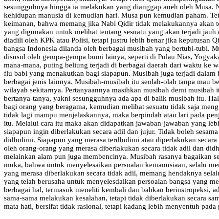
sesungguhnya hingga ia melakukan yang dianggap aneh oleh Musa. Na
kehidupan manusia di kemudian hari. Musa pun kemudian paham. Teta
keimanan, bahwa memang jika Nabi Qidir tidak melakukannya akan terj
yang digunakan untuk melihat tentang sesuatu yang akan terjadi jau
diadili oleh KPK atau Polisi, tetapi justru lebih benar jika keputusan
bangsa Indonesia dilanda oleh berbagai musibah yang bertubi-tubi. Mu
disusul oleh gempa-gempa bumi lainya, seperti di Pulau Nias, Yogyaka
mana-mana, puting beliung terjadi di berbagai daerah dari waktu ke wa
flu babi yang menakutkan bagi siapapun. Musibah juga terjadi dalam be
berbagai jenis lainnya. Musibah-musibah itu seolah-olah tanpa mau ber
wilayah sekitarnya. Pertanyaannya masihkan musibah demi musibah itu
bertanya-tanya, yakni sesungguhnya ada apa di balik musibah itu. Hal
bagi orang yang beragama, kemudian melihat sesuatu tidak saja meng
tidak lagi mampu menjelaskannya, maka berpindah atau lari pada penj
itu. Melalui cara itu maka akan didapatkan jawaban-jawaban yang leb
siapapun ingin diberlakukan secara adil dan jujur. Tidak boleh sesam
didholimi. Siapapun yang merasa terdholimi atau diperlakukan secara t
oleh orang-orang yang merasa diberlakukan secara tidak adil dan didh
melainkan alam pun juga membencinya. Musibah rasanya bagaikan sebua
muka, bahwa untuk menyelesaikan persoalan kemanusiaan, selalu memer
yang merasa diberlakukan secara tidak adil, memang hendaknya selalu 
yang telah berusaha untuk menyelesdaikan persoalan bangsa yang mema
berbagai hal, termasuk meneliti kembali dan bahkan berinstropeksi, 
sama-sama melakukan kesalahan, tetapi tidak diberlakukan secara sam
mata hati, bersifat tidak rasional, tetapi kadang lebih menyentuh p