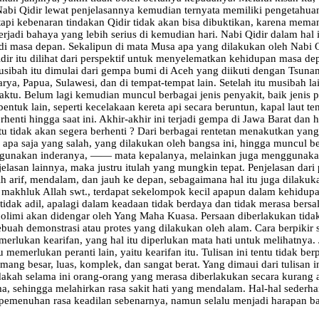
bi Qidir lewat penjelasannya kemudian ternyata memiliki pengetahua
pi kebenaran tindakan Qidir tidak akan bisa dibuktikan, karena mema
adi bahaya yang lebih serius di kemudian hari. Nabi Qidir dalam hal 
h di masa depan. Sekalipun di mata Musa apa yang dilakukan oleh Nabi
 Qidir itu dilihat dari perspektif untuk menyelematkan kehidupan masa d
sibah itu dimulai dari gempa bumi di Aceh yang diikuti dengan Tsunami
rya, Papua, Sulawesi, dan di tempat-tempat lain. Setelah itu musibah 
ktu. Belum lagi kemudian muncul berbagai jenis penyakit, baik jenis pe
ntuk lain, seperti kecelakaan kereta api secara beruntun, kapal laut t
henti hingga saat ini. Akhir-akhir ini terjadi gempa di Jawa Barat dan
 tidak akan segera berhenti ? Dari berbagai rentetan menakutkan yang 
 apa saja yang salah, yang dilakukan oleh bangsa ini, hingga muncul be
gunakan inderanya, —— mata kepalanya, melainkan juga menggunakan ma
elasan lainnya, maka justru itulah yang mungkin tepat. Penjelasan dari
ih arif, mendalam, dan jauh ke depan, sebagaimana hal itu juga dilak
a makhluk Allah swt., terdapat sekelompok kecil apapun dalam kehidupan
idak adil, apalagi dalam keadaan tidak berdaya dan tidak merasa bersal
olimi akan didengar oleh Yang Maha Kuasa. Persaan diberlakukan tidak 
h demonstrasi atau protes yang dilakukan oleh alam. Cara berpikir se
lukan kearifan, yang hal itu diperlukan mata hati untuk melihatnya. 
memerlukan peranti lain, yaitu kearifan itu. Tulisan ini tentu tidak b
ng besar, luas, komplek, dan sangat berat. Yang dimaui dari tulisan 
adakah selama ini orang-orang yang merasa diberlakukan secara kurang 
a, sehingga melahirkan rasa sakit hati yang mendalam. Hal-hal sederh
ada pemenuhan rasa keadilan sebenarnya, namun selalu menjadi harapan 