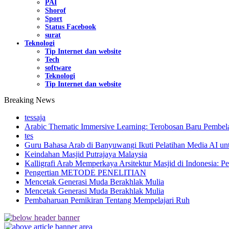
PAI
Shorof
Sport
Status Facebook
surat
Teknologi
Tip Internet dan website
Tech
software
Teknologi
Tip Internet dan website
Breaking News
tessaja
Arabic Thematic Immersive Learning: Terobosan Baru Pembela
tes
Guru Bahasa Arab di Banyuwangi Ikuti Pelatihan Media AI un
Keindahan Masjid Putrajaya Malaysia
Kalligrafi Arab Memperkaya Arsitektur Masjid di Indonesia: Pe
Pengertian METODE PENELITIAN
Mencetak Generasi Muda Berakhlak Mulia
Mencetak Generasi Muda Berakhlak Mulia
Pembaharuan Pemikiran Tentang Mempelajari Ruh