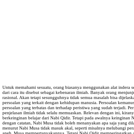
Untuk memahami sesuatu, orang biasanya menggunakan alat indera sepe
dari cara itu disebut sebagai kebenaran ilmiah. Banyak orang menjunjun
rasional. Akan tetapi sesungguhnya tidak semua masalah bisa dijelas
persoalan yang terkait dengan kehidupan manusia. Persoalan kemanus
persoalan yang terbatas dan terhadap peristiwa yang sudah terjadi. P
penjelasan ilmiah tidak selalu memuaskan. Relevan dengan ini, kirany
berkeinginan belajar dari Nabi Qidir. Tetapi pada awalnya keinginan
dengan catatan, Nabi Musa tidak boleh menanyakan apa saja yang dilak
menurut Nabi Musa tidak masuk akal, seperti misalnya melubangi pe
aneh, Musa mempertanyakannya. Tetapi Nabi Qidir memperingatkan aka