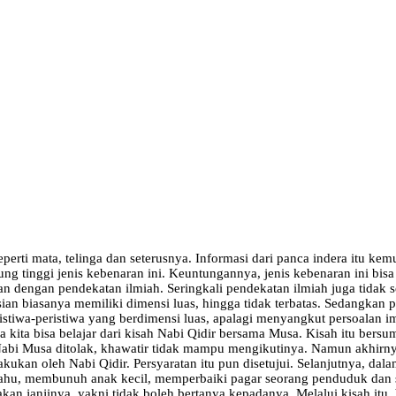
rti mata, telinga dan seterusnya. Informasi dari panca indera itu kemu
g tinggi jenis kebenaran ini. Keuntungannya, jenis kebenaran ini bisa d
kan dengan pendekatan ilmiah. Seringkali pendekatan ilmiah juga tidak
ian biasanya memiliki dimensi luas, hingga tidak terbatas. Sedangkan
eristiwa-peristiwa yang berdimensi luas, apalagi menyangkut persoalan 
a kita bisa belajar dari kisah Nabi Qidir bersama Musa. Kisah itu bers
 Nabi Musa ditolak, khawatir tidak mampu mengikutinya. Namun akhirny
ukan oleh Nabi Qidir. Persyaratan itu pun disetujui. Selanjutnya, dala
rahu, membunuh anak kecil, memperbaiki pagar seorang penduduk dan s
n janjinya, yakni tidak boleh bertanya kepadanya. Melalui kisah itu