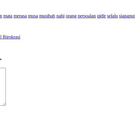
n
mata
merasa
musa
musibah
nabi
orang
persoalan
qidir
selalu
siapapu
 Birokrasi
*