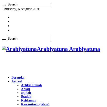
Thursday, 6 August 2026
Arabiyatuna Arabiyatuna
Beranda
Artikel
Artikel Ilmiah
Ahlaq
aqidah
Ibadah
Keislaman
Kewanitaan (islam)