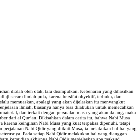
dian diolah oleh otak, lalu disimpulkan. Kebenaran yang dihasilkan
iuji secara ilmiah pula, karena bersifat obyektif, terbuka, dan
 selalu memuaskan, apalagi yang akan dijelaskan itu menyangkut
 penjelasan ilmiah, biasanya hanya bisa dilakukan untuk memecahkan
immaterial, dan terkait dengan persoalan masa yang akan datang, maka
umber dari al Qur’an. Dikisahkan dalam cerita itu, bahwa Nabi Musa
a karena keinginan Nabi Musa yang kuat terpaksa dipenuhi, tetapi
m perjalanan Nabi Qidir yang diikuti Musa, ia melakukan hal-hal yang
eterusnya. Pada setiap Nabi Qidir melakukan hal yang dianggap
, baru kemudian akhirnya Nabi Qidir menjelaskan apa maksud