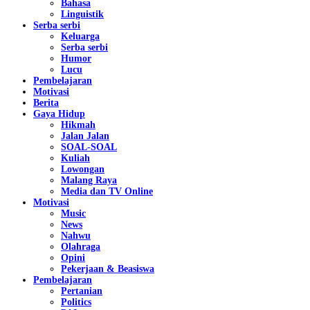
Bahasa
Linguistik
Serba serbi
Keluarga
Serba serbi
Humor
Lucu
Pembelajaran
Motivasi
Berita
Gaya Hidup
Hikmah
Jalan Jalan
SOAL-SOAL
Kuliah
Lowongan
Malang Raya
Media dan TV Online
Motivasi
Music
News
Nahwu
Olahraga
Opini
Pekerjaan & Beasiswa
Pembelajaran
Pertanian
Politics