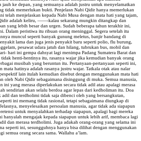
n jauh ke depan, yang semuanya adalah justru untuk menyelamatkan
ng tidak memerlukan bukti. Penjelasn Nabi Qidir hanya memerlukan
ini telah menjelaskan kepada Nabi Musa dengan mata hati yang tajam,
 Qidir adalah keliru, ——-kalau sekarang mungkin ditangkap dan
epan yang lebih besar dan urgen. Sudah beberapa tahun terakhir ini,
. Dalam peristiwa itu ribuan orang meninggal. Segera setelah itu
lainnya muncul seperti banyak gunung meletus, banjir bandang di
nyakit lama dan juga jenis penyakit baru seperti polio, flu burung,
enggelam, pesawat udara jatuh dan hilang, tubrukan bus, mobil dan
 hari- hari ini gempa dahsyat lagi menimpa Padang Sumatera Barat dan
tidak henti-hentinya itu, rasanya wajar jika kemudian banyak orang
rbagai musibah yang beruntun itu. Pertanyaan-pertanyaan seperti ini,
ta hatinya adalah rasanya justru wajar. Tatkala otak atau nalar
 pespektif lain itulah kemudian disebut dengan menggunakan mata hati
ukan oleh Nabi Qidir sebagaimana disinggung di muka. Semua manusia,
 ini yang merasa diperlakukan secara tidak adil atau apalagi merasa
ah sendirian akan selalu berdoa agar lepas dari kedholiman itu. Doa
adil dan terdholimi tidak saja dibenci oleh yang bersangkutan,
perti ini memang tidak rasional, tetapi sebagaimana diungkap di
Jelasnya, menyelesaikan persoalan manusia, agar tidak ada siapapun
erpretensi untuk menyalahkan terhadap siapapun, apalagi bagi mereka
ini hanyalah mengajak kepada siapapun untuk lebih arif, membaca lagi
adil dan merasa terdholimi. Juga adakah orang-orang yang selama ini
ana seperti ini, sesungguhnya hanya bisa dilihat dengan menggunakan
bagi semua orang secara sama. Wallahu a’lam.