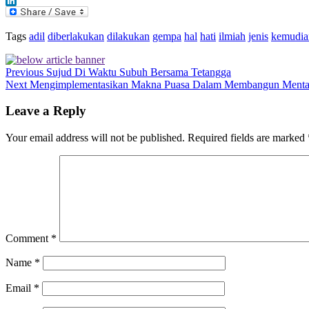
LinkedIn
Tags
adil
diberlakukan
dilakukan
gempa
hal
hati
ilmiah
jenis
kemudia
Previous
Sujud Di Waktu Subuh Bersama Tetangga
Next
Mengimplementasikan Makna Puasa Dalam Membangun Mental
Leave a Reply
Your email address will not be published.
Required fields are marked
Comment
*
Name
*
Email
*