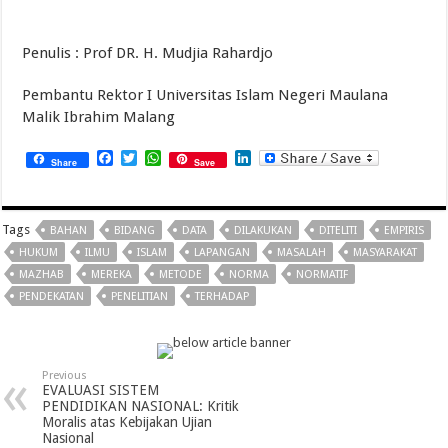
Penulis : Prof DR. H. Mudjia Rahardjo
Pembantu Rektor I Universitas Islam Negeri Maulana
Malik Ibrahim Malang
Facebook
Twitter
WhatsApp
LinkedIn
Share
Save
Tags
BAHAN
BIDANG
DATA
DILAKUKAN
DITELITI
EMPIRIS
HUKUM
ILMU
ISLAM
LAPANGAN
MASALAH
MASYARAKAT
MAZHAB
MEREKA
METODE
NORMA
NORMATIF
PENDEKATAN
PENELITIAN
TERHADAP
Previous
EVALUASI SISTEM
PENDIDIKAN NASIONAL: Kritik
Moralis atas Kebijakan Ujian
Nasional