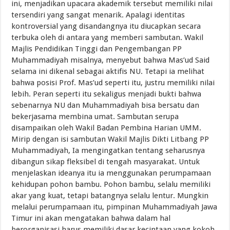
ini, menjadikan upacara akademik tersebut memiliki nilai
tersendiri yang sangat menarik. Apalagi identitas
kontroversial yang disandangnya itu diucapkan secara
terbuka oleh di antara yang memberi sambutan. Wakil
Majlis Pendidikan Tinggi dan Pengembangan PP
Muhammadiyah misalnya, menyebut bahwa Mas’ud Said
selama ini dikenal sebagai aktifis NU. Tetapi ia melihat
bahwa posisi Prof. Mas’ud seperti itu, justru memiliki nilai
lebih. Peran seperti itu sekaligus menjadi bukti bahwa
sebenarnya NU dan Muhammadiyah bisa bersatu dan
bekerjasama membina umat. Sambutan serupa
disampaikan oleh Wakil Badan Pembina Harian UMM.
Mirip dengan isi sambutan Wakil Majlis Dikti Litbang PP
Muhammadiyah, Ia mengingatkan tentang seharusnya
dibangun sikap fleksibel di tengah masyarakat. Untuk
menjelaskan ideanya itu ia menggunakan perumpamaan
kehidupan pohon bambu. Pohon bambu, selalu memiliki
akar yang kuat, tetapi batangnya selalu lentur. Mungkin
melalui perumpamaan itu, pimpinan Muhammadiyah Jawa
Timur ini akan mengatakan bahwa dalam hal
berorganisasi harus memiliki dasar kecintaan yang kokoh,