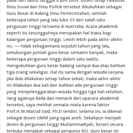
pada hari Sabtu tanggal 6 Juni 2009. Dosen tetap Falkultas
Ilmu Sosial dan Ilmu Politik tersebut dikukuhkan sebagai
Guru Besar di bidang Ilmu Pemerintahan, setelah
beberapa tahun yang lalu lulus S3 dari salah satu
perguruan tinggi ternama di Australia. Acara akademik
seperti itu sesungguhnya merupakan hal biasa bagi
kalangan perguruan tinggi. Lebih-lebih pada akhir-alkhir
ini, —–tidak sebagaimana sepuluh tahun yang lalu,
sehubungan jumlah guru besar semakin banyak, maka
beberapa perguruan tinggi dalam satu waktu
mengukuhkan guru besar kadang sampai dua atau bahkan
tiga orang sekaligus. Hal itu sama dengan wisuda sarjana,
jika dulu dilakukan setiap tahun sekali, maka akhir-akhir
ini dilakukan dua kali dan bahkan ada perguruan tinggi
yang menyelenggarakan wisuda hingga tiga kali setahun.
Yang agaknya beda dan menarik dari upacara akademik
tersebut, saya melihat semata-mata karena faktor
Prof.H.M.Mas’ud Said, Ph.D sendiri. Selama ini, ia dikenal
sebagai dosen UMM yang agak aneh. Sekalipun menjadi
dosen di perguruan tinggi Muhammadiyah, berani secara
terbuka menjabat sebagai pengurus NU. Guru besar ini