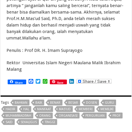
artinya “ janganlah kamu saling bercerai”, ternyata benar-
benar bisa diamalkan bersama-sama. Akhirnya, selamat
Prof.H.M.Mas’ud Said, Ph.D, anda telah meraih sukses
dalam hidup dan berhasil menjadi uswah yang tidak
banyak dilakukan orang, ialah menyatukan
ummat.Wallahu a’lam.
Penulis : Prof DR. H. Imam Suprayogo
Rektor Universitas Islam Negeri Maulana Malik Ibrahim
Malang
Facebook
Twitter
WhatsApp
LinkedIn
Share
Save
Tags
BAHKAN
BAIK
BENAR
BESAR
DOSEN
GURU
HADIR
HAL
MANFAAT
MAS’UD
MEMBERI
MEMILIKI
MUHAMMADIYAH
ORANG
ORGANISASI
PERGURUAN
PROF
SAID
SEKALIGUS
TINGGI