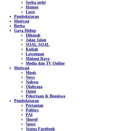
Serba serbi
Humor
Lucu
Pembelajaran
Motivasi
Berita
Gaya Hidup
Hikmah
Jalan Jalan
SOAL-SOAL
Kuliah
Lowongan
Malang Raya
Media dan TV Online
Motivasi
Music
News
Nahwu
Olahraga
Opini
Pekerjaan & Beasiswa
Pembelajaran
Pertanian
Politics
PAI
Shorof
Sport
Status Facebook