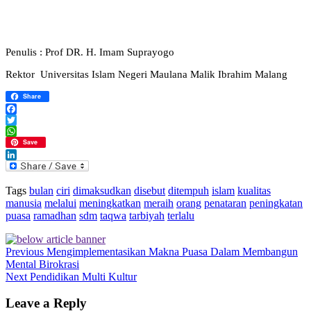
Penulis : Prof DR. H. Imam Suprayogo
Rektor Universitas Islam Negeri Maulana Malik Ibrahim Malang
Share
Facebook
Twitter
WhatsApp
Save
LinkedIn
Tags
bulan
ciri
dimaksudkan
disebut
ditempuh
islam
kualitas
manusia
melalui
meningkatkan
meraih
orang
penataran
peningkatan
puasa
ramadhan
sdm
taqwa
tarbiyah
terlalu
Previous
Mengimplementasikan Makna Puasa Dalam Membangun
Mental Birokrasi
Next
Pendidikan Multi Kultur
Leave a Reply