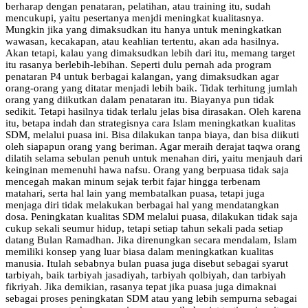
berharap dengan penataran, pelatihan, atau training itu, sudah
mencukupi, yaitu pesertanya menjdi meningkat kualitasnya.
Mungkin jika yang dimaksudkan itu hanya untuk meningkatkan
wawasan, kecakapan, atau keahlian tertentu, akan ada hasilnya.
Akan tetapi, kalau yang dimaksudkan lebih dari itu, memang target
itu rasanya berlebih-lebihan. Seperti dulu pernah ada program
penataran P4 untuk berbagai kalangan, yang dimaksudkan agar
orang-orang yang ditatar menjadi lebih baik. Tidak terhitung jumlah
orang yang diikutkan dalam penataran itu. Biayanya pun tidak
sedikit. Tetapi hasilnya tidak terlalu jelas bisa dirasakan. Oleh karena
itu, betapa indah dan strategisnya cara Islam meningkatkan kualitas
SDM, melalui puasa ini. Bisa dilakukan tanpa biaya, dan bisa diikuti
oleh siapapun orang yang beriman. Agar meraih derajat taqwa orang
dilatih selama sebulan penuh untuk menahan diri, yaitu menjauh dari
keinginan memenuhi hawa nafsu. Orang yang berpuasa tidak saja
mencegah makan minum sejak terbit fajar hingga terbenam
matahari, serta hal lain yang membatalkan puasa, tetapi juga
menjaga diri tidak melakukan berbagai hal yang mendatangkan
dosa. Peningkatan kualitas SDM melalui puasa, dilakukan tidak saja
cukup sekali seumur hidup, tetapi setiap tahun sekali pada setiap
datang Bulan Ramadhan. Jika direnungkan secara mendalam, Islam
memiliki konsep yang luar biasa dalam meningkatkan kualitas
manusia. Itulah sebabnya bulan puasa juga disebut sebagai syarut
tarbiyah, baik tarbiyah jasadiyah, tarbiyah qolbiyah, dan tarbiyah
fikriyah. Jika demikian, rasanya tepat jika puasa juga dimaknai
sebagai proses peningkatan SDM atau yang lebih sempurna sebagai