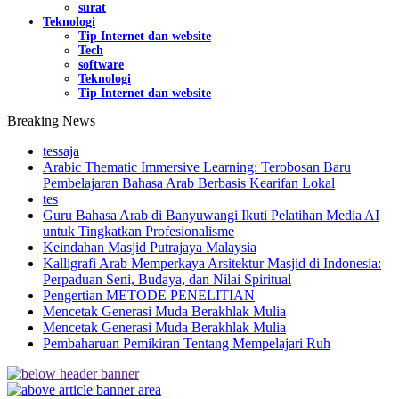
surat
Teknologi
Tip Internet dan website
Tech
software
Teknologi
Tip Internet dan website
Breaking News
tessaja
Arabic Thematic Immersive Learning: Terobosan Baru
Pembelajaran Bahasa Arab Berbasis Kearifan Lokal
tes
Guru Bahasa Arab di Banyuwangi Ikuti Pelatihan Media AI
untuk Tingkatkan Profesionalisme
Keindahan Masjid Putrajaya Malaysia
Kalligrafi Arab Memperkaya Arsitektur Masjid di Indonesia:
Perpaduan Seni, Budaya, dan Nilai Spiritual
Pengertian METODE PENELITIAN
Mencetak Generasi Muda Berakhlak Mulia
Mencetak Generasi Muda Berakhlak Mulia
Pembaharuan Pemikiran Tentang Mempelajari Ruh