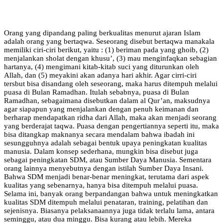
Orang yang dipandang paling berkualitas menurut ajaran Islam
adalah orang yang bertaqwa. Seseorang disebut bertaqwa manakala
memiliki ciri-ciri berikut, yaitu : (1) beriman pada yang ghoib, (2)
menjalankan sholat dengan khusu’, (3) mau menginfaqkan sebagian
hartanya, (4) mengimani kitab-kitab suci yang diturunkan oleh
Allah, dan (5) meyakini akan adanya hari akhir. Agar cirri-ciri
tersbut bisa disandang oleh seseorang, maka harus ditempuh melalui
puasa di Bulan Ramadhan. Itulah sebabnya, puasa di Bulan
Ramadhan, sebagaimana disebutkan dalam al Qur’an, maksudnya
agar siapapun yang menjalankan dengan penuh keimanan dan
berharap mendapatkan ridha dari Allah, maka akan menjadi seorang
yang berderajat taqwa. Puasa dengan pengertiannya seperti itu, maka
bisa ditangkap maknanya secara mendalam bahwa ibadah ini
sesungguhnya adalah sebagai bentuk upaya peningkatan kualitas
manusia. Dalam konsep sederhana, mungkin bisa disebut juga
sebagai peningkatan SDM, atau Sumber Daya Manusia. Sementara
orang lainnya menyebutnya dengan istilah Sumber Daya Insani.
Bahwa SDM menjadi benar-benar meningkat, terutama dari aspek
kualitas yang sebenarnya, hanya bisa ditempuh melalui puasa.
Selama ini, banyak orang berpandangan bahwa untuk meningkatkan
kualitas SDM ditempuh melalui penataran, training, pelatihan dan
sejenisnya. Biasanya pelaksanaannya juga tidak terlalu lama, antara
seminggu, atau dua minggu. Bisa kurang atau lebih. Mereka