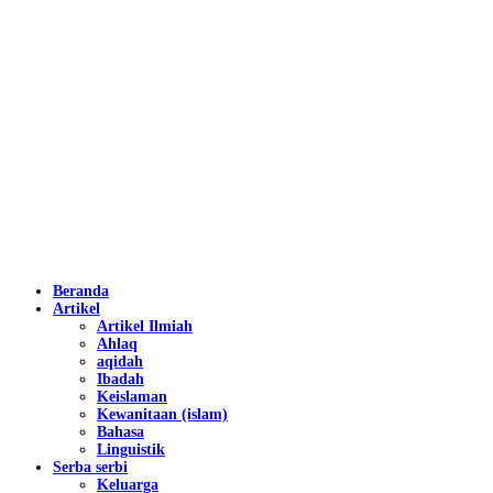
Beranda
Artikel
Artikel Ilmiah
Ahlaq
aqidah
Ibadah
Keislaman
Kewanitaan (islam)
Bahasa
Linguistik
Serba serbi
Keluarga