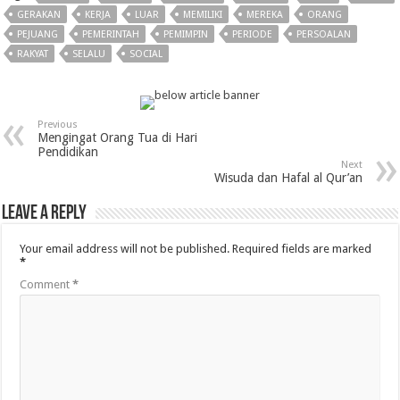
GERAKAN
KERJA
LUAR
MEMILIKI
MEREKA
ORANG
PEJUANG
PEMERINTAH
PEMIMPIN
PERIODE
PERSOALAN
RAKYAT
SELALU
SOCIAL
Previous
Mengingat Orang Tua di Hari
Pendidikan
Next
Wisuda dan Hafal al Qur’an
Leave a Reply
Your email address will not be published.
Required fields are marked
*
Comment
*