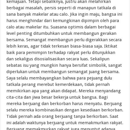
kemajuan. Tetapi sebaliknya, justru akan melahirkan
berbagai masalah, persis seperti di manapun tatkala di
sana banyak makelar atau calo. Jika ingin maju, bangsa ini
harus menghindar dari kemungkinan dipimpin oleh para
calo atau makelar itu. Suasana optimis dalam berbagai
level penting ditumbuhkan untuk membangun gerakan
bersama. Semangat membangun perlu digerakkan secara
lebih keras, agar tidak terkesan biasa-biasa saja. Iktikat
baik para pemimpin terhadap rakyat perlu ditunjukkan
dan sekaligus disosialisasikan secara luas. Sekalipun
sebatas isu yang mungkin hanya bersifat simbolik, sangat
diperlukan untuk membangun semangat juang bersama.
Saya selalu membayangkan bahwa para pejuang dulu
tatkala perang merebut kemerdekaan, tidak pernah
memikirkan apa yang akan didapat. Mereka menyandang
cita-cita dan jiwa besar bekerja untuk bangsa. Bagi
mereka berjuang dan berkorban harus menyatu. Berjuang
selalu mereka kombinasikan dengan kesediaan berkorban.
Tidak pernah ada orang berjuang tanpa berkorban. Saat
ini adalah waktunya berjuang untuk memakmurkan rakyat.
Berjuang memakmurkan rakyat juga menuntut adanya