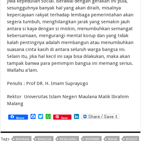
jiwa kepedulian social. Berawal dengan gerakan ini pula,
sesungguhnya banyak hal yang akan diraih, misalnya
kepercayaan rakyat terhadap lembaga pemerintahan akan
segera tumbuh, menghilangkan jarak yang semakin jauh
antara si kaya dengan si miskin, menumbuhkan semangat
kebersamaan, mengurangi mental korup dan yang tidak
kalah pentingnya adalah membangun atau menumbuhkan
suasana cinta kasih di antara seluruh warga bangsa ini.
Selain itu, jika hal kecil ini saja bisa dilakukan, maka akan
tampak banwa para pemimpin bangsa ini memang serius.
Wallahu a’lam.
Penulis : Prof DR. H. Imam Suprayogo
Rektor Universitas Islam Negeri Maulana Malik Ibrahim
Malang
Facebook
Twitter
WhatsApp
LinkedIn
Share
Save
Tags
BAHKAN
BANGSA
BERJUANG
BERPIKIR
BIASA
BOLEH