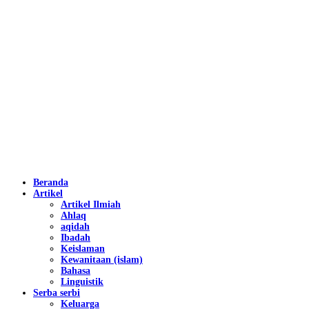
Beranda
Artikel
Artikel Ilmiah
Ahlaq
aqidah
Ibadah
Keislaman
Kewanitaan (islam)
Bahasa
Linguistik
Serba serbi
Keluarga