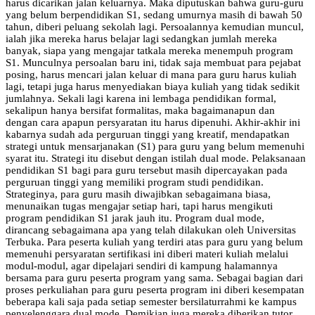
harus dicarikan jalan keluarnya. Maka diputuskan bahwa guru-guru
yang belum berpendidikan S1, sedang umurnya masih di bawah 50
tahun, diberi peluang sekolah lagi. Persoalannya kemudian muncul,
ialah jika mereka harus belajar lagi sedangkan jumlah mereka
banyak, siapa yang mengajar tatkala mereka menempuh program
S1. Munculnya persoalan baru ini, tidak saja membuat para pejabat
posing, harus mencari jalan keluar di mana para guru harus kuliah
lagi, tetapi juga harus menyediakan biaya kuliah yang tidak sedikit
jumlahnya. Sekali lagi karena ini lembaga pendidikan formal,
sekalipun hanya bersifat formalitas, maka bagaimanapun dan
dengan cara apapun persyaratan itu harus dipenuhi. Akhir-akhir ini
kabarnya sudah ada perguruan tinggi yang kreatif, mendapatkan
strategi untuk mensarjanakan (S1) para guru yang belum memenuhi
syarat itu. Strategi itu disebut dengan istilah dual mode. Pelaksanaan
pendidikan S1 bagi para guru tersebut masih dipercayakan pada
perguruan tinggi yang memiliki program studi pendidikan.
Strateginya, para guru masih diwajibkan sebagaimana biasa,
menunaikan tugas mengajar setiap hari, tapi harus mengikuti
program pendidikan S1 jarak jauh itu. Program dual mode,
dirancang sebagaimana apa yang telah dilakukan oleh Universitas
Terbuka. Para peserta kuliah yang terdiri atas para guru yang belum
memenuhi persyaratan sertifikasi ini diberi materi kuliah melalui
modul-modul, agar dipelajari sendiri di kampung halamannya
bersama para guru peserta program yang sama. Sebagai bagian dari
proses perkuliahan para guru peserta program ini diberi kesempatan
beberapa kali saja pada setiap semester bersilaturrahmi ke kampus
penyelenggara dual mode. Demikian juga mereka diberikan tutor