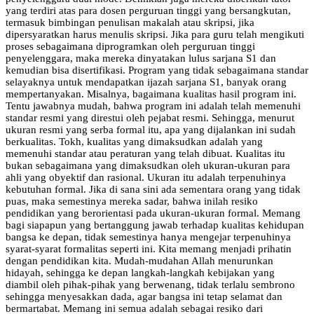
yang terdiri atas para dosen perguruan tinggi yang bersangkutan,
termasuk bimbingan penulisan makalah atau skripsi, jika
dipersyaratkan harus menulis skripsi. Jika para guru telah mengikuti
proses sebagaimana diprogramkan oleh perguruan tinggi
penyelenggara, maka mereka dinyatakan lulus sarjana S1 dan
kemudian bisa disertifikasi. Program yang tidak sebagaimana standar
selayaknya untuk mendapatkan ijazah sarjana S1, banyak orang
mempertanyakan. Misalnya, bagaimana kualitas hasil program ini.
Tentu jawabnya mudah, bahwa program ini adalah telah memenuhi
standar resmi yang direstui oleh pejabat resmi. Sehingga, menurut
ukuran resmi yang serba formal itu, apa yang dijalankan ini sudah
berkualitas. Tokh, kualitas yang dimaksudkan adalah yang
memenuhi standar atau peraturan yang telah dibuat. Kualitas itu
bukan sebagaimana yang dimaksudkan oleh ukuran-ukuran para
ahli yang obyektif dan rasional. Ukuran itu adalah terpenuhinya
kebutuhan formal. Jika di sana sini ada sementara orang yang tidak
puas, maka semestinya mereka sadar, bahwa inilah resiko
pendidikan yang berorientasi pada ukuran-ukuran formal. Memang
bagi siapapun yang bertanggung jawab terhadap kualitas kehidupan
bangsa ke depan, tidak semestinya hanya mengejar terpenuhinya
syarat-syarat formalitas seperti ini. Kita memang menjadi prihatin
dengan pendidikan kita. Mudah-mudahan Allah menurunkan
hidayah, sehingga ke depan langkah-langkah kebijakan yang
diambil oleh pihak-pihak yang berwenang, tidak terlalu sembrono
sehingga menyesakkan dada, agar bangsa ini tetap selamat dan
bermartabat. Memang ini semua adalah sebagai resiko dari