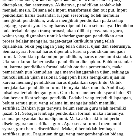
ditetapkan, dan seterusnya. Akibatnya, pendidikan seolah-olah
menjadi mesin. Di sana ada input, transformasi dan out put. Input
pendidikan harus terstandar. Kapan seseorang boleh memulai
mengikuti pendidikan, waktu mengikuti pendidikan pada setiap
jenjang, syarat-syarat yang harus dipenuhi dan seterusnya. Demikian
pula terkait dengan transpormasi, akan dilihat persyaratan guru,
waktu yang digunakan untuk keberlangsungan pendidikan atau
proses belajar mengajar, target-target kurikulum yang telah
dijalankan, buku pegangan yang telah dibaca, ujian dan seterusnya.
Semua syarat formal harus dipenuhi, karena pendidikan menjadi
formal. Demikian pula output pendidikan, harus memenuhi standart.
Ukuran-ukuran keberhasilan pendidikan ditetapkan. Bahkan standar
itu, karena pendidikan formal adalah otoritas pemerintah, maka
pemerintah pun kemudian juga menyelenggarakan ujian, sehingga
muncul istilah ujian nasional. Siapapun harus mengikuti ujian ini,
karena memang pendidikan harus dijalankan seperti itu. Untuk
menjalankan pendidikan formal ternyata tidak mudah. Ambil saja
misalnya terkait dengan guru. Guru harus memenuhi syarat lulus S1
dan bersertifikat sebagai pendidik. Padahal yang terjadi di lapangan,
belum semua guru yang selama ini mengajar telah memiliki
sertifikat. Bahkan juga ternyata belum semua guru telah memiliki
ijazah S1. Sebagai lembaga pendidikan formal, maka aturannya,
semua persyaratan harus dipenuhi. Maka akhir-akhir ini perlu
diselenggarakan serifikasi guru. Agar secara formal memenuhi
syarat, guru harus disertifikasi. Maka, dibentuklah lembaga
sertifikasi guru. Perguruan tinggi yang mengembangkan bidang