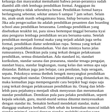
keluarga dan masyarakat memahami bahwa peran-perannya sudah
diambil alih oleh lembaga pendidikan formal. Anggapan itu
sesungguhnya tidak seluruhnya benar. Pendidikan formal hanya
berlangsung sebentar, sekitar antara 6 sampai 7 jam sehari. Selain
itu, anak-anak masih sebagaimana biasa, hidup bersama keluarga.
Jika ada pengecualian itu adalah pendidikan pesantren dan boarding
school atau pendidikan berasrama. Lembaga pendidikan yang
disebutkan terakhir ini, para siswa bertempat tinggal bersama kyai
atau pengurus lembaga pendidikan secara bersama-sama. Setelah
pendidikan menjadi formal maka yang terjadi adalah juga serba
formal, pendidikan diatur sedemikian rupa. Semua yang terkait
dengan pendidikan distandarkan. Visi dan misinya harus jelas
rumusannnya. Demikian pula yang terkait dengan pelaksanaan
pendidikan, semua distandarkan. Ada standard isi, standart
kurikulum, standar sarana dan prasarana, standar tenaga pengajar,
standart biaya, standar lingkungan, ruang kelas dan semua apa saja
distandar. Bahkan juga jam belajar, cara penilaian, baju seragam,
sepatu. Pokoknya semua thethek bengek menyangkut pendidikan
harus mengikuti standar. Orientasi pendidikan yang distandarkan itu,
maka kemudian juga mempengaruhi cara berpikir bagi siapa saja
yang terkait dengan pelaksanaan pendidikan itu. Orang dan lebih-
lebih para pejabatnya menjadi sibuk menyusun dan merumuskan
standar pendidikan. Demikian pula para pelaku pendidikan, seperti
kepala sekolah, guru, murid-murid semua dituntut menyesuaikan
dengan standar itu. Semakin berhasil mendekati standar, maka
dianggap usahanya berhasil. Oleh sebab itu kemudian muncul istilah
standar minimal, sesuai dengan standar, melebihi standar yang