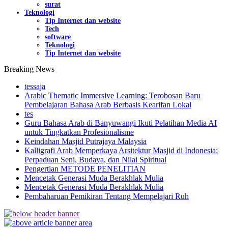
surat
Teknologi
Tip Internet dan website
Tech
software
Teknologi
Tip Internet dan website
Breaking News
tessaja
Arabic Thematic Immersive Learning: Terobosan Baru
Pembelajaran Bahasa Arab Berbasis Kearifan Lokal
tes
Guru Bahasa Arab di Banyuwangi Ikuti Pelatihan Media AI
untuk Tingkatkan Profesionalisme
Keindahan Masjid Putrajaya Malaysia
Kalligrafi Arab Memperkaya Arsitektur Masjid di Indonesia:
Perpaduan Seni, Budaya, dan Nilai Spiritual
Pengertian METODE PENELITIAN
Mencetak Generasi Muda Berakhlak Mulia
Mencetak Generasi Muda Berakhlak Mulia
Pembaharuan Pemikiran Tentang Mempelajari Ruh