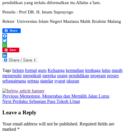
pendidikan yang terlalu diformalkan itu.Allahu a’lam.
Penulis : Prof DR. H. Imam Suprayogo
Rektor Universitas Islam Negeri Maulana Malik Ibrahim Malang
Share
Facebook
Twitter
WhatsApp
Save
LinkedIn
Tags
belum
formal
guru
Keluarga
kemudian
lembaga
lulus
masih
memenuhi
mengikuti
mereka
orang
pendidikan
program
proses
sebagaimana
semua
standar
syarat
ukuran
Previous
Memotong, Menerabas dan Memilih Jalan Lurus
Next
Perilaku Sebagian Para Tokoh Umat
Leave a Reply
Your email address will not be published.
Required fields are
marked
*