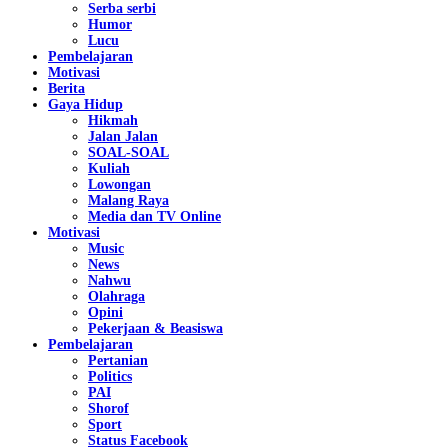
Serba serbi
Humor
Lucu
Pembelajaran
Motivasi
Berita
Gaya Hidup
Hikmah
Jalan Jalan
SOAL-SOAL
Kuliah
Lowongan
Malang Raya
Media dan TV Online
Motivasi
Music
News
Nahwu
Olahraga
Opini
Pekerjaan & Beasiswa
Pembelajaran
Pertanian
Politics
PAI
Shorof
Sport
Status Facebook