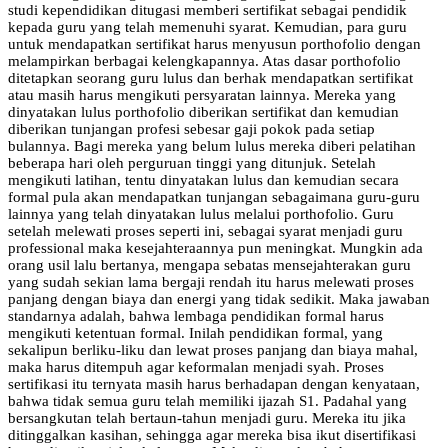
studi kependidikan ditugasi memberi sertifikat sebagai pendidik
kepada guru yang telah memenuhi syarat. Kemudian, para guru
untuk mendapatkan sertifikat harus menyusun porthofolio dengan
melampirkan berbagai kelengkapannya. Atas dasar porthofolio
ditetapkan seorang guru lulus dan berhak mendapatkan sertifikat
atau masih harus mengikuti persyaratan lainnya. Mereka yang
dinyatakan lulus porthofolio diberikan sertifikat dan kemudian
diberikan tunjangan profesi sebesar gaji pokok pada setiap
bulannya. Bagi mereka yang belum lulus mereka diberi pelatihan
beberapa hari oleh perguruan tinggi yang ditunjuk. Setelah
mengikuti latihan, tentu dinyatakan lulus dan kemudian secara
formal pula akan mendapatkan tunjangan sebagaimana guru-guru
lainnya yang telah dinyatakan lulus melalui porthofolio. Guru
setelah melewati proses seperti ini, sebagai syarat menjadi guru
professional maka kesejahteraannya pun meningkat. Mungkin ada
orang usil lalu bertanya, mengapa sebatas mensejahterakan guru
yang sudah sekian lama bergaji rendah itu harus melewati proses
panjang dengan biaya dan energi yang tidak sedikit. Maka jawaban
standarnya adalah, bahwa lembaga pendidikan formal harus
mengikuti ketentuan formal. Inilah pendidikan formal, yang
sekalipun berliku-liku dan lewat proses panjang dan biaya mahal,
maka harus ditempuh agar keformalan menjadi syah. Proses
sertifikasi itu ternyata masih harus berhadapan dengan kenyataan,
bahwa tidak semua guru telah memiliki ijazah S1. Padahal yang
bersangkutan telah bertaun-tahun menjadi guru. Mereka itu jika
ditinggalkan kasihan, sehingga agar mereka bisa ikut disertifikasi