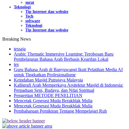
surat
Teknologi
Tip Internet dan website
Tech
software
Teknologi
Tip Internet dan website
Breaking News
tessaja
Arabic Thematic Immersive Learning: Terobosan Baru
Pembelajaran Bahasa Arab Berbasis Kearifan Lokal
tes
Guru Bahasa Arab di Banyuwangi Ikuti Pelatihan Media AI
untuk Tingkatkan Profesionalisme
Keindahan Masjid Putrajaya Malaysia
Kalligrafi Arab Memperkaya Arsitektur Masjid di Indonesia:
Perpaduan Seni, Budaya, dan Nilai Spiritual
Pengertian METODE PENELITIAN
Mencetak Generasi Muda Berakhlak Mulia
Mencetak Generasi Muda Berakhlak Mulia
Pembaharuan Pemikiran Tentang Mempelajari Ruh