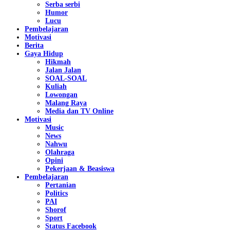
Serba serbi
Humor
Lucu
Pembelajaran
Motivasi
Berita
Gaya Hidup
Hikmah
Jalan Jalan
SOAL-SOAL
Kuliah
Lowongan
Malang Raya
Media dan TV Online
Motivasi
Music
News
Nahwu
Olahraga
Opini
Pekerjaan & Beasiswa
Pembelajaran
Pertanian
Politics
PAI
Shorof
Sport
Status Facebook