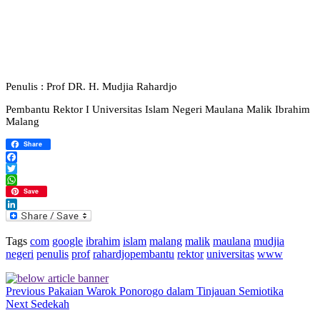
Penulis : Prof DR. H. Mudjia Rahardjo
Pembantu Rektor I Universitas Islam Negeri Maulana Malik Ibrahim
Malang
Share
Facebook
Twitter
WhatsApp
Save
LinkedIn
Tags
com
google
ibrahim
islam
malang
malik
maulana
mudjia
negeri
penulis
prof
rahardjopembantu
rektor
universitas
www
Previous
Pakaian Warok Ponorogo dalam Tinjauan Semiotika
Next
Sedekah