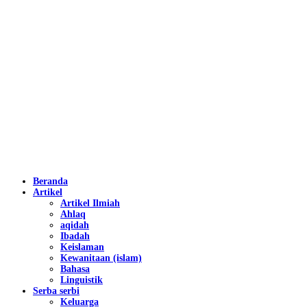
Beranda
Artikel
Artikel Ilmiah
Ahlaq
aqidah
Ibadah
Keislaman
Kewanitaan (islam)
Bahasa
Linguistik
Serba serbi
Keluarga