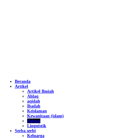
Beranda
Artikel
Artikel Ilmiah
Ahlaq
aqidah
Ibadah
Keislaman
Kewanitaan (islam)
Bahasa
Linguistik
Serba serbi
Keluarga