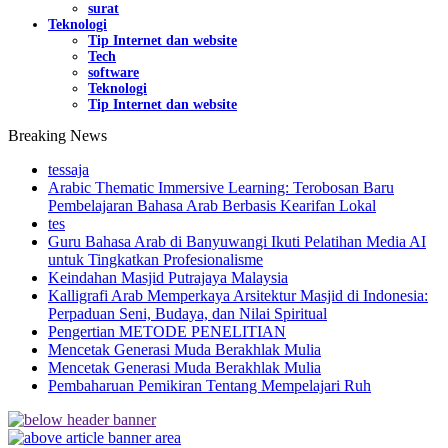
surat
Teknologi
Tip Internet dan website
Tech
software
Teknologi
Tip Internet dan website
Breaking News
tessaja
Arabic Thematic Immersive Learning: Terobosan Baru
Pembelajaran Bahasa Arab Berbasis Kearifan Lokal
tes
Guru Bahasa Arab di Banyuwangi Ikuti Pelatihan Media AI
untuk Tingkatkan Profesionalisme
Keindahan Masjid Putrajaya Malaysia
Kalligrafi Arab Memperkaya Arsitektur Masjid di Indonesia:
Perpaduan Seni, Budaya, dan Nilai Spiritual
Pengertian METODE PENELITIAN
Mencetak Generasi Muda Berakhlak Mulia
Mencetak Generasi Muda Berakhlak Mulia
Pembaharuan Pemikiran Tentang Mempelajari Ruh