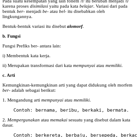
Pada suatu kesempatan yang lain fonem /r/ itu berubah menjadi /l/
karena proses
disimilasi
yaitu pada kata
belajar
. Variasi dari pada
bentuk
ber-
menjadi
be-
atau
bel-
itu disebabkan oleh
lingkungannya.
Bentuk-bentuk variasi itu disebut
alomorf
.
b. Fungsi
Fungsi Prefiks ber- antara lain:
i) Membentuk kata kerja.
ii) Merupakan transformasi dari kata
mempunyai
atau
memiliki
.
c. Arti
Kemungkinan-kemungkinan arti yang dapat didukung oleh morfem
ber-
adalah sebagai berikut:
1. Mengandung arti
mempunyai
atau
memiliki
.
    Contoh: bernama, beribu, berkaki, bermata. 
2.
Mempergunakan
atau
memakai
sesuatu yang disebut dalam kata
dasar.
    Contoh: berkereta, berbaju, bersepeda, berka