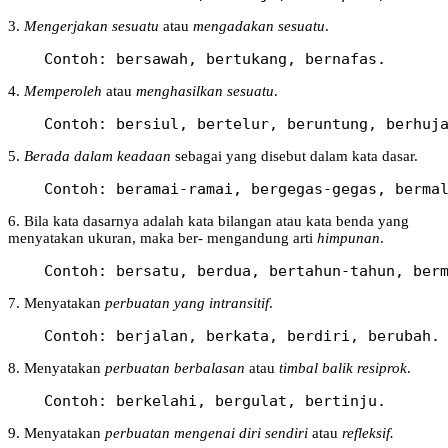
3.
Mengerjakan sesuatu
atau
mengadakan sesuatu
.
    Contoh: bersawah, bertukang, bernafas. 
4.
Memperoleh
atau
menghasilkan sesuatu
.
    Contoh: bersiul, bertelur, beruntung, berhuj
5.
Berada dalam keadaan
sebagai yang disebut dalam kata dasar.
    Contoh: beramai-ramai, bergegas-gegas, berma
6. Bila kata dasarnya adalah kata bilangan atau kata benda yang
menyatakan ukuran, maka ber- mengandung arti
himpunan
.
    Contoh: bersatu, berdua, bertahun-tahun, ber
7. Menyatakan
perbuatan yang intransitif
.
    Contoh: berjalan, berkata, berdiri, berubah.
8. Menyatakan
perbuatan berbalasan
atau
timbal balik resiprok
.
    Contoh: berkelahi, bergulat, bertinju. 
9. Menyatakan
perbuatan mengenai diri sendiri
atau
refleksif.