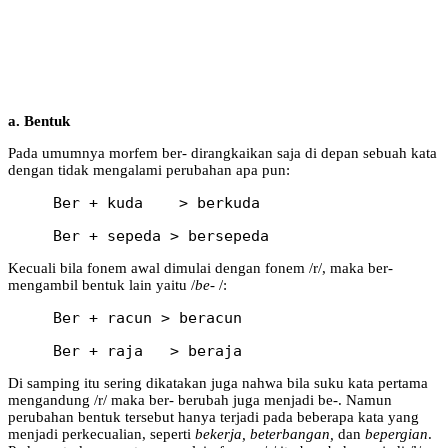
a. Bentuk
Pada umumnya morfem ber- dirangkaikan saja di depan sebuah kata
dengan tidak mengalami perubahan apa pun:
     Ber + kuda    > berkuda 
     Ber + sepeda > bersepeda 
Kecuali bila fonem awal dimulai dengan fonem /r/, maka ber-
mengambil bentuk lain yaitu /
be-
/:
     Ber + racun > beracun 
     Ber + raja   > beraja 
Di samping itu sering dikatakan juga nahwa bila suku kata pertama
mengandung /r/ maka ber- berubah juga menjadi be-. Namun
perubahan bentuk tersebut hanya terjadi pada beberapa kata yang
menjadi perkecualian, seperti
bekerja, beterbangan,
dan
bepergian
.