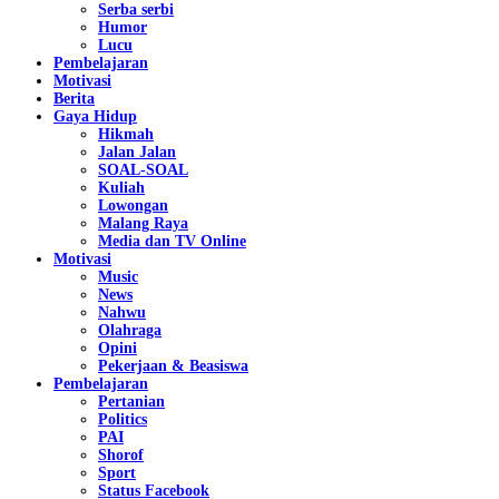
Serba serbi
Humor
Lucu
Pembelajaran
Motivasi
Berita
Gaya Hidup
Hikmah
Jalan Jalan
SOAL-SOAL
Kuliah
Lowongan
Malang Raya
Media dan TV Online
Motivasi
Music
News
Nahwu
Olahraga
Opini
Pekerjaan & Beasiswa
Pembelajaran
Pertanian
Politics
PAI
Shorof
Sport
Status Facebook