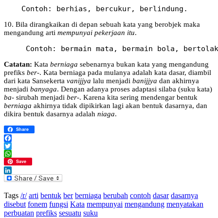
    Contoh: berhias, bercukur, berlindung. 
10. Bila dirangkaikan di depan sebuah kata yang berobjek maka
mengandung arti
mempunyai pekerjaan itu
.
     Contoh: bermain mata, bermain bola, bertola
Catatan:
Kata
berniaga
sebenarnya bukan kata yang mengandung
prefiks
ber-
. Kata berniaga pada mulanya adalah kata dasar, diambil
dari kata Sansekerta
vanijjya
lalu menjadi
banijjya
dan akhirnya
menjadi
banyaga
. Dengan adanya proses adaptasi silaba (suku kata)
ba-
sirubah menjadi
ber-
. Karena kita sering mendengar bentuk
berniaga
akhirnya tidak dipikirkan lagi akan bentuk dasarnya, dan
dikira bentuk dasarnya adalah
niaga
.
Share
Facebook
Twitter
WhatsApp
Save
LinkedIn
Tags
/r/
arti
bentuk
ber
berniaga
berubah
contoh
dasar
dasarnya
disebut
fonem
fungsi
Kata
mempunyai
mengandung
menyatakan
perbuatan
prefiks
sesuatu
suku