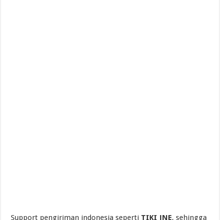
Support pengiriman indonesia seperti
TIKI JNE
, sehingga