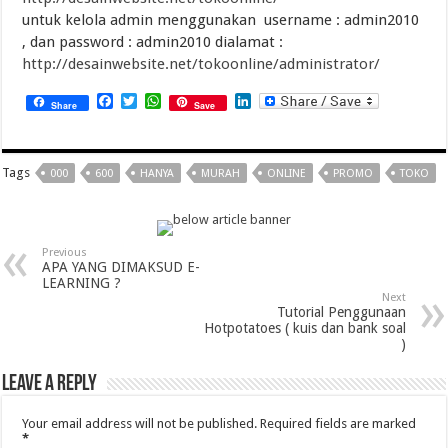
untuk kelola admin menggunakan username : admin2010
, dan password : admin2010 dialamat :
http://desainwebsite.net/tokoonline/administrator/
Facebook
Twitter
WhatsApp
LinkedIn
Share
Save
Tags
000
600
HANYA
MURAH
ONLINE
PROMO
TOKO
Previous
APA YANG DIMAKSUD E-
LEARNING ?
Next
Tutorial Penggunaan
Hotpotatoes ( kuis dan bank soal
)
Leave a Reply
Your email address will not be published.
Required fields are marked
*