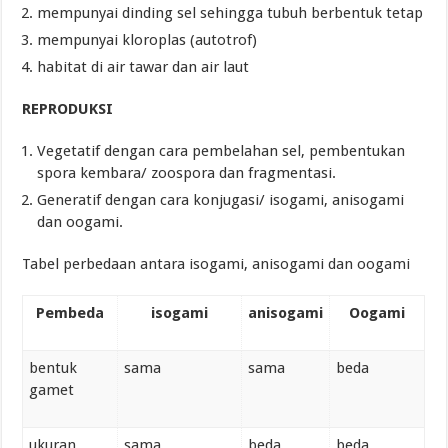
mempunyai dinding sel sehingga tubuh berbentuk tetap
mempunyai kloroplas (autotrof)
habitat di air tawar dan air laut
REPRODUKSI
Vegetatif dengan cara pembelahan sel, pembentukan
spora kembara/ zoospora dan fragmentasi.
Generatif dengan cara konjugasi/ isogami, anisogami
dan oogami.
Tabel perbedaan antara isogami, anisogami dan oogami
Pembeda
isogami
anisogami
Oogami
bentuk
sama
sama
beda
gamet
ukuran
sama
beda
beda