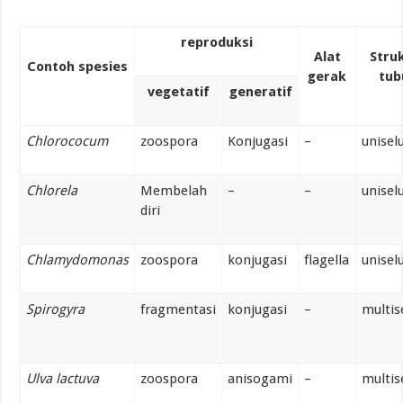
reproduksi
Alat
Stru
Contoh spesies
gerak
tub
vegetatif
generatif
Chlorococum
zoospora
Konjugasi
–
unisel
Chlorela
Membelah
–
–
unisel
diri
Chlamydomonas
zoospora
konjugasi
flagella
unisel
Spirogyra
fragmentasi
konjugasi
–
multis
Ulva lactuva
zoospora
anisogami
–
multis