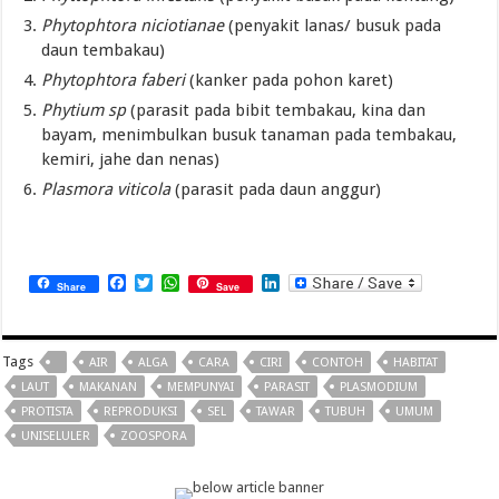
Phytophtora niciotianae
(penyakit lanas/ busuk pada
daun tembakau)
Phytophtora faberi
(kanker pada pohon karet)
Phytium sp
(parasit pada bibit tembakau, kina dan
bayam, menimbulkan busuk tanaman pada tembakau,
kemiri, jahe dan nenas)
Plasmora
viticola
(parasit pada daun anggur)
Facebook
Twitter
WhatsApp
LinkedIn
Share
Save
Tags
AIR
ALGA
CARA
CIRI
CONTOH
HABITAT
LAUT
MAKANAN
MEMPUNYAI
PARASIT
PLASMODIUM
PROTISTA
REPRODUKSI
SEL
TAWAR
TUBUH
UMUM
UNISELULER
ZOOSPORA