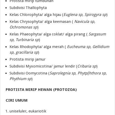
Protista mirip tumbuhan
Subdivisi Thallophyta
Kelas Chlorophyta/ alga hijau (
Euglena sp, Spirogyra sp
)
Kelas Chrysophyta/ alga keemasan (
Navicula sp,
Ochromonas sp
)
Kelas Phaeophyta/ alga coklat/ alga pirang (
Sargasum
sp, Turbinaria sp
)
Kelas Rhodophyta/ alga merah (
Eucheuma sp, Gellidium
sp, gracillaria sp
)
Protista mirip jamur
Subdivisi Myxomicotina/ jamur lendir (
Cribaria sp
)
Subdivisi Oomycotina (
Saprolegnia sp, Phytp[hthora sp,
Phythium sp
)
PROTISTA MIRIP HEWAN (PROTOZOA)
CIRI UMUM
uniseluler, eukariotik