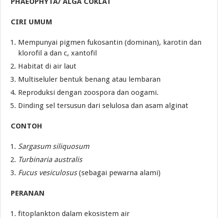
PHAEOPHYTA/ ALGA COKLAT
CIRI UMUM
Mempunyai pigmen fukosantin (dominan), karotin dan
klorofil a dan c, xantofil
Habitat di air laut
Multiseluler bentuk benang atau lembaran
Reproduksi dengan zoospora dan oogami.
Dinding sel tersusun dari selulosa dan asam alginat
CONTOH
Sargasum
siliquosum
Turbinaria australis
Fucus
vesiculosus
(sebagai pewarna alami)
PERANAN
fitoplankton dalam ekosistem air