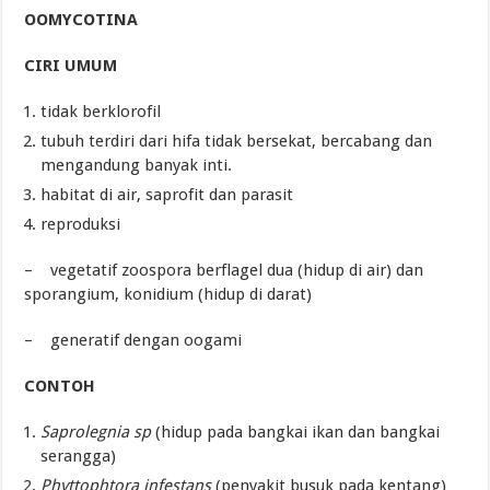
OOMYCOTINA
CIRI UMUM
tidak berklorofil
tubuh terdiri dari hifa tidak bersekat, bercabang dan
mengandung banyak inti.
habitat di air, saprofit dan parasit
reproduksi
– vegetatif zoospora berflagel dua (hidup di air) dan
sporangium, konidium (hidup di darat)
– generatif dengan oogami
CONTOH
Saprolegnia sp
(hidup pada bangkai ikan dan bangkai
serangga)
Phyttophtora infestans
(penyakit busuk pada kentang)