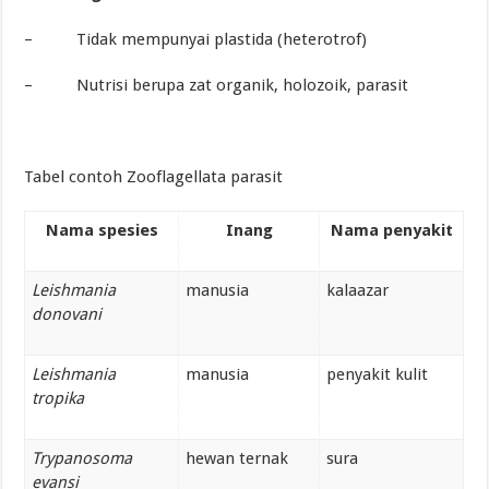
– Tidak mempunyai plastida (heterotrof)
– Nutrisi berupa zat organik, holozoik, parasit
Tabel contoh Zooflagellata parasit
Nama spesies
Inang
Nama penyakit
Leishmania
manusia
kalaazar
donovani
Leishmania
manusia
penyakit kulit
tropika
Trypanosoma
hewan ternak
sura
evansi