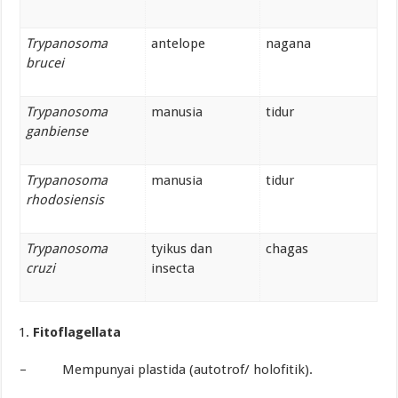
Trypanosoma
antelope
nagana
brucei
Trypanosoma
manusia
tidur
ganbiense
Trypanosoma
manusia
tidur
rhodosiensis
Trypanosoma
tyikus dan
chagas
cruzi
insecta
Fitoflagellata
– Mempunyai plastida (autotrof/ holofitik).