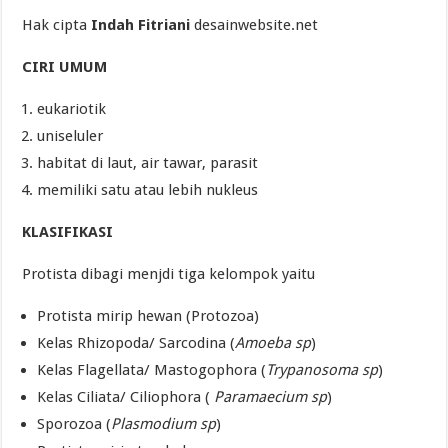
Hak cipta
Indah Fitriani
desainwebsite.net
CIRI UMUM
eukariotik
uniseluler
habitat di laut, air tawar, parasit
memiliki satu atau lebih nukleus
KLASIFIKASI
Protista dibagi menjdi tiga kelompok yaitu
Protista mirip hewan (Protozoa)
Kelas Rhizopoda/ Sarcodina (
Amoeba sp
)
Kelas Flagellata/ Mastogophora (
Trypanosoma sp
)
Kelas Ciliata/ Ciliophora (
Paramaecium sp
)
Sporozoa (
Plasmodium sp
)