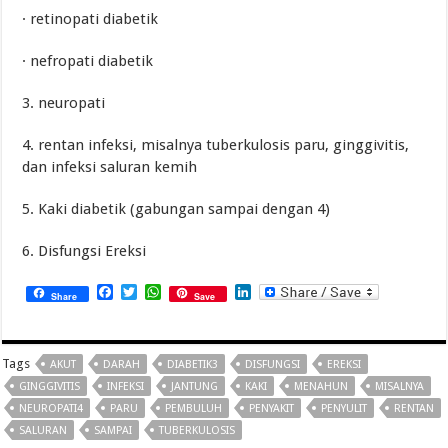
· retinopati diabetik
· nefropati diabetik
3. neuropati
4. rentan infeksi, misalnya tuberkulosis paru, ginggivitis,
dan infeksi saluran kemih
5. Kaki diabetik (gabungan sampai dengan 4)
6. Disfungsi Ereksi
Facebook
Twitter
WhatsApp
LinkedIn
Share
Save
Tags
AKUT
DARAH
DIABETIK3
DISFUNGSI
EREKSI
GINGGIVITIS
INFEKSI
JANTUNG
KAKI
MENAHUN
MISALNYA
NEUROPATI4
PARU
PEMBULUH
PENYAKIT
PENYULIT
RENTAN
SALURAN
SAMPAI
TUBERKULOSIS