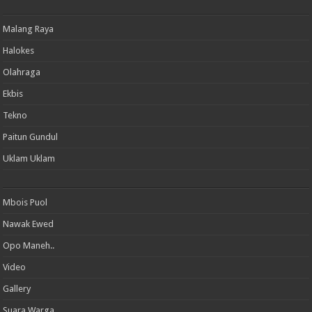
Malang Raya
Halokes
Olahraga
Ekbis
Tekno
Paitun Gundul
Uklam Uklam
Mbois Puol
Nawak Ewed
Opo Maneh..
Video
Gallery
Suara Warga