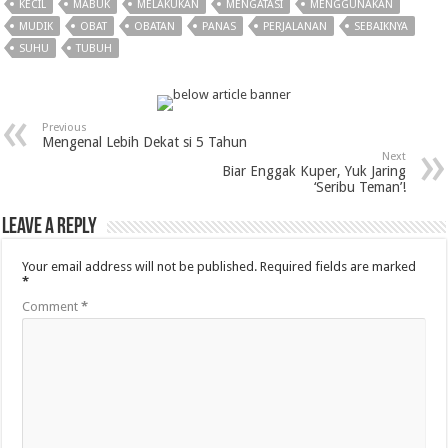
KECIL
MABUK
MELAKUKAN
MENGATASI
MENGGUNAKAN
MUDIK
OBAT
OBATAN
PANAS
PERJALANAN
SEBAIKNYA
SUHU
TUBUH
Previous
Mengenal Lebih Dekat si 5 Tahun
Next
Biar Enggak Kuper, Yuk Jaring
‘Seribu Teman’!
Leave a Reply
Your email address will not be published.
Required fields are marked
*
Comment
*