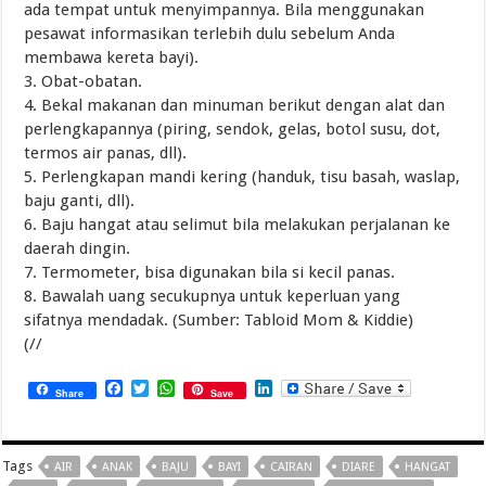
ada tempat untuk menyimpannya. Bila menggunakan
pesawat informasikan terlebih dulu sebelum Anda
membawa kereta bayi).
3. Obat-obatan.
4. Bekal makanan dan minuman berikut dengan alat dan
perlengkapannya (piring, sendok, gelas, botol susu, dot,
termos air panas, dll).
5. Perlengkapan mandi kering (handuk, tisu basah, waslap,
baju ganti, dll).
6. Baju hangat atau selimut bila melakukan perjalanan ke
daerah dingin.
7. Termometer, bisa digunakan bila si kecil panas.
8. Bawalah uang secukupnya untuk keperluan yang
sifatnya mendadak. (Sumber: Tabloid Mom & Kiddie)
(//
Facebook
Twitter
WhatsApp
LinkedIn
Share
Save
Tags
AIR
ANAK
BAJU
BAYI
CAIRAN
DIARE
HANGAT