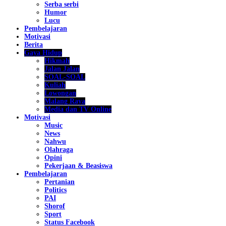
Serba serbi
Humor
Lucu
Pembelajaran
Motivasi
Berita
Gaya Hidup
Hikmah
Jalan Jalan
SOAL-SOAL
Kuliah
Lowongan
Malang Raya
Media dan TV Online
Motivasi
Music
News
Nahwu
Olahraga
Opini
Pekerjaan & Beasiswa
Pembelajaran
Pertanian
Politics
PAI
Shorof
Sport
Status Facebook