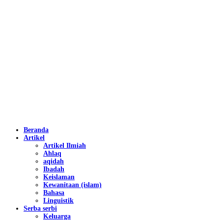
Beranda
Artikel
Artikel Ilmiah
Ahlaq
aqidah
Ibadah
Keislaman
Kewanitaan (islam)
Bahasa
Linguistik
Serba serbi
Keluarga