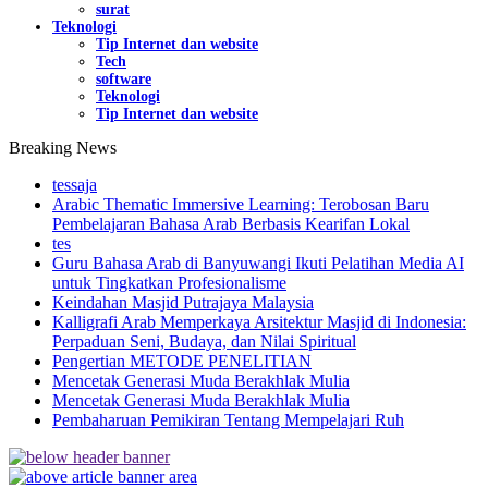
surat
Teknologi
Tip Internet dan website
Tech
software
Teknologi
Tip Internet dan website
Breaking News
tessaja
Arabic Thematic Immersive Learning: Terobosan Baru
Pembelajaran Bahasa Arab Berbasis Kearifan Lokal
tes
Guru Bahasa Arab di Banyuwangi Ikuti Pelatihan Media AI
untuk Tingkatkan Profesionalisme
Keindahan Masjid Putrajaya Malaysia
Kalligrafi Arab Memperkaya Arsitektur Masjid di Indonesia:
Perpaduan Seni, Budaya, dan Nilai Spiritual
Pengertian METODE PENELITIAN
Mencetak Generasi Muda Berakhlak Mulia
Mencetak Generasi Muda Berakhlak Mulia
Pembaharuan Pemikiran Tentang Mempelajari Ruh