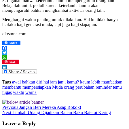
5. Ingatlah bahwa keterlambatanmu mempengaruhi orang lain
Belajarlah untuk peduli karena keterlambatanmu akan
mempengaruhi bahkan menghambat aktivitas orang lain.
Menghargai waktu penting untuk dilakukan. Hal ini tidak hanya
berlaku bagi generasi muda, tapi juga bagi siapapun.
okezone.com
Share
Facebook
Twitter
WhatsApp
Save
LinkedIn
Tags
awal
bahkan
diri
hal
jam
janji
kamu?
kaum
lebih
manfaatkan
membantu
mempersiapkan
Muda
orang
perubahan
reminder
temu
tugas
waktu
warna
Previous
Jangan Beri Mereka Asap Rokok!
Next
Limbah Udang Dijadikan Bahan Baku Baterai Kering
Leave a Reply