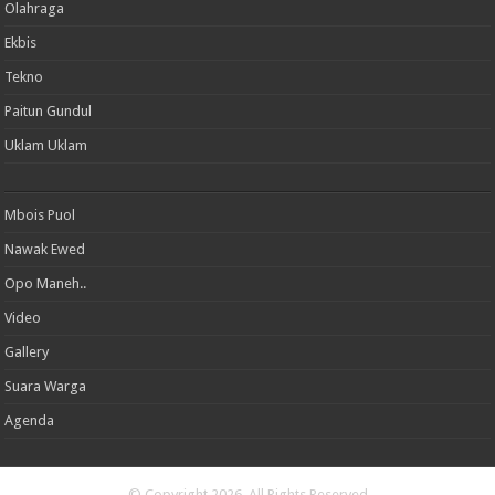
Olahraga
Ekbis
Tekno
Paitun Gundul
Uklam Uklam
Mbois Puol
Nawak Ewed
Opo Maneh..
Video
Gallery
Suara Warga
Agenda
© Copyright 2026, All Rights Reserved