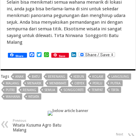
Selain bisa menikmati semua wahana menarik di lokasi
ini, anda juga bisa berlama-lama di sini untuk sekedar
menikmati panorama pegunungan dan menghirup udara
sejuk. Anda bisa menyaksikan pemandangan ini dengan
sempurna dari semua titik. Eksotisme wisata ini sangat
sayang untuk dilewati. Tirta Nirwana Songgoriti Batu
Malang
Facebook
Twitter
WhatsApp
LinkedIn
Share
Save
Tags
ANAK
BATU
BERENANG
KEBUN
KOLAM
LANGSUNG
MALANG
MENARIK
MENIKMATI
OBYEK
PERLU
PUTRA
PUTRI
RENANG
SEMUA
SONGGORITI
TEMPAT
TIRTA
WAHANA
WISATA
Previous
Wisata Kusuma Agro Batu
Malang
Next