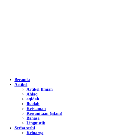
Beranda
Artikel
Artikel Ilmiah
Ahlaq
aqidah
Ibadah
Keislaman
Kewanitaan (islam)
Bahasa
Linguistik
Serba serbi
Keluarga