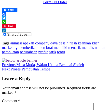
Form Pra Order
Share
Facebook
Twitter
WhatsApp
Save
LinkedIn
Tags
animasi
apakah
company
daya
desain
flash
keahlian
klien
marketing
memberikan
membuat
memiliki
menarik
menulis
namun
pembuatan
perusahaan
profile
tarik
tentu
Previous
Masa Muda, Waktu Utama Beramal Sholeh
Next
Proses Pembuatan Tempe
Leave a Reply
Your email address will not be published.
Required fields are
marked
*
Comment
*