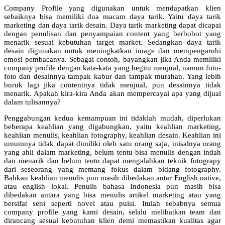
Company Profile yang digunakan untuk mendapatkan klien
sebaiknya bisa memiliki dua macam daya tarik. Yaitu daya tarik
marketing dan daya tarik desain. Daya tarik marketing dapat dicapai
dengan penulisan dan penyampaian content yang berbobot yang
menarik sesuai kebutuhan target market. Sedangkan daya tarik
desain digunakan untuk meningkatkan image dan mempengaruhi
emosi pembacanya. Sebagai contoh, bayangkan jika Anda memiliki
company profile dengan kata-kata yang begitu menjual, namun foto-
foto dan desainnya tampak kabur dan tampak murahan. Yang lebih
buruk lagi jika contentnya tidak menjual, pun desainnya tidak
menarik. Apakah kira-kira Anda akan mempercayai apa yang dijual
dalam tulisannya?
Penggabungan kedua kemampuan ini tidaklah mudah, diperlukan
beberapa keahlian yang digabungkan, yaitu keahlian marketing,
keahlian menulis, keahlian fotography, keahlian desain. Keahlian ini
umumnya tidak dapat dimiliki oleh satu orang saja, misalnya orang
yang ahli dalam marketing, belum tentu bisa menulis dengan indah
dan menarik dan belum tentu dapat mengalahkan teknik fotograpy
dari seseorang yang memang fokus dalam bidang fotography.
Bahkan keahlian menulis pun masih dibedakan antar English native,
atau english lokal. Penulis bahasa Indonesia pun masih bisa
dibedakan antara yang bisa menulis artikel marketing atau yang
bersifat seni seperti novel atau puisi. Itulah sebabnya semua
company profile yang kami desain, selalu melibatkan team dan
dirancang sesuai kebutuhan klien demi memastikan kualitas agar