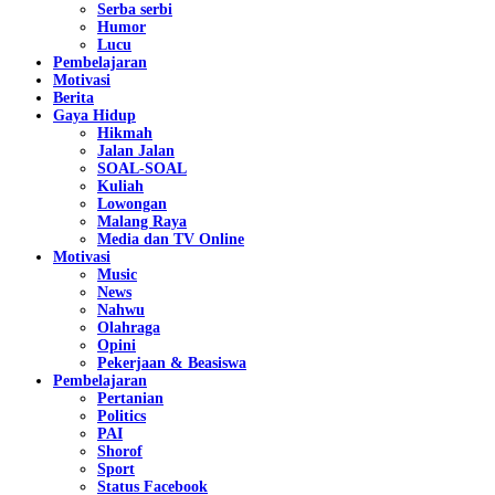
Serba serbi
Humor
Lucu
Pembelajaran
Motivasi
Berita
Gaya Hidup
Hikmah
Jalan Jalan
SOAL-SOAL
Kuliah
Lowongan
Malang Raya
Media dan TV Online
Motivasi
Music
News
Nahwu
Olahraga
Opini
Pekerjaan & Beasiswa
Pembelajaran
Pertanian
Politics
PAI
Shorof
Sport
Status Facebook