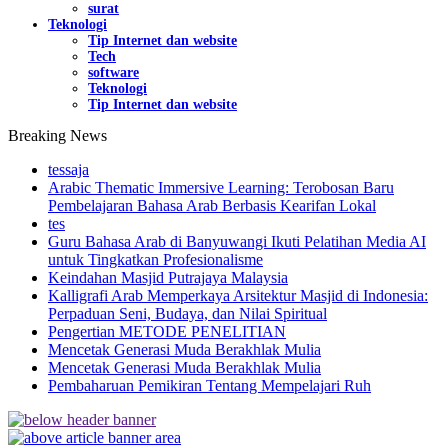
surat
Teknologi
Tip Internet dan website
Tech
software
Teknologi
Tip Internet dan website
Breaking News
tessaja
Arabic Thematic Immersive Learning: Terobosan Baru
Pembelajaran Bahasa Arab Berbasis Kearifan Lokal
tes
Guru Bahasa Arab di Banyuwangi Ikuti Pelatihan Media AI
untuk Tingkatkan Profesionalisme
Keindahan Masjid Putrajaya Malaysia
Kalligrafi Arab Memperkaya Arsitektur Masjid di Indonesia:
Perpaduan Seni, Budaya, dan Nilai Spiritual
Pengertian METODE PENELITIAN
Mencetak Generasi Muda Berakhlak Mulia
Mencetak Generasi Muda Berakhlak Mulia
Pembaharuan Pemikiran Tentang Mempelajari Ruh