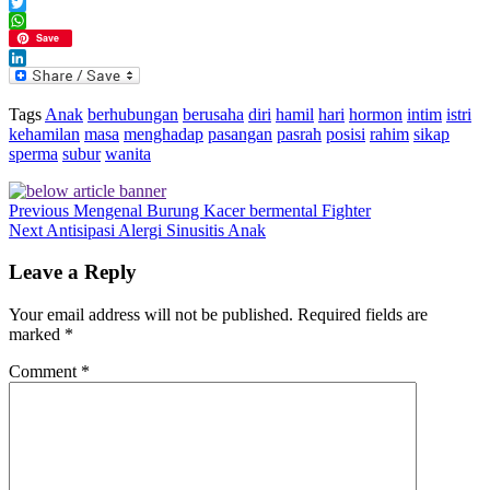
Facebook
Twitter
WhatsApp
Save
LinkedIn
Tags
Anak
berhubungan
berusaha
diri
hamil
hari
hormon
intim
istri
kehamilan
masa
menghadap
pasangan
pasrah
posisi
rahim
sikap
sperma
subur
wanita
Previous
Mengenal Burung Kacer bermental Fighter
Next
Antisipasi Alergi Sinusitis Anak
Leave a Reply
Your email address will not be published.
Required fields are
marked
*
Comment
*