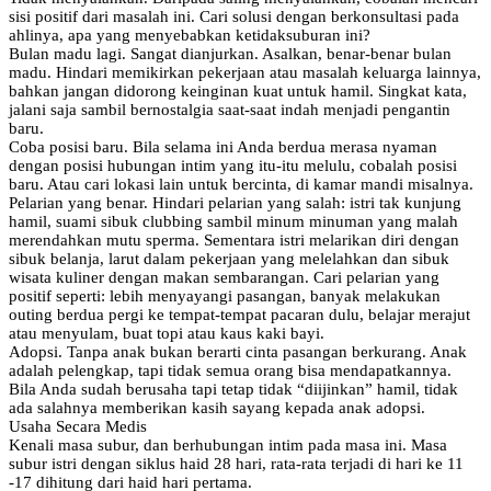
sisi positif dari masalah ini. Cari solusi dengan berkonsultasi pada
ahlinya, apa yang menyebabkan ketidaksuburan ini?
Bulan madu lagi. Sangat dianjurkan. Asalkan, benar-benar bulan
madu. Hindari memikirkan pekerjaan atau masalah keluarga lainnya,
bahkan jangan didorong keinginan kuat untuk hamil. Singkat kata,
jalani saja sambil bernostalgia saat-saat indah menjadi pengantin
baru.
Coba posisi baru. Bila selama ini Anda berdua merasa nyaman
dengan posisi hubungan intim yang itu-itu melulu, cobalah posisi
baru. Atau cari lokasi lain untuk bercinta, di kamar mandi misalnya.
Pelarian yang benar. Hindari pelarian yang salah: istri tak kunjung
hamil, suami sibuk clubbing sambil minum minuman yang malah
merendahkan mutu sperma. Sementara istri melarikan diri dengan
sibuk belanja, larut dalam pekerjaan yang melelahkan dan sibuk
wisata kuliner dengan makan sembarangan. Cari pelarian yang
positif seperti: lebih menyayangi pasangan, banyak melakukan
outing berdua pergi ke tempat-tempat pacaran dulu, belajar merajut
atau menyulam, buat topi atau kaus kaki bayi.
Adopsi. Tanpa anak bukan berarti cinta pasangan berkurang. Anak
adalah pelengkap, tapi tidak semua orang bisa mendapatkannya.
Bila Anda sudah berusaha tapi tetap tidak “diijinkan” hamil, tidak
ada salahnya memberikan kasih sayang kepada anak adopsi.
Usaha Secara Medis
Kenali masa subur, dan berhubungan intim pada masa ini. Masa
subur istri dengan siklus haid 28 hari, rata-rata terjadi di hari ke 11
-17 dihitung dari haid hari pertama.