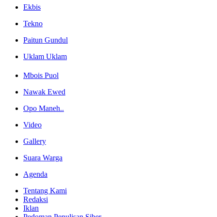
Ekbis
Tekno
Paitun Gundul
Uklam Uklam
Mbois Puol
Nawak Ewed
Opo Maneh..
Video
Gallery
Suara Warga
Agenda
Tentang Kami
Redaksi
Iklan
Pedoman Penulisan Siber