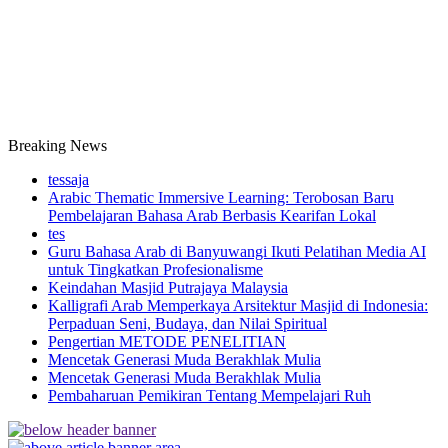
Breaking News
tessaja
Arabic Thematic Immersive Learning: Terobosan Baru
Pembelajaran Bahasa Arab Berbasis Kearifan Lokal
tes
Guru Bahasa Arab di Banyuwangi Ikuti Pelatihan Media AI
untuk Tingkatkan Profesionalisme
Keindahan Masjid Putrajaya Malaysia
Kalligrafi Arab Memperkaya Arsitektur Masjid di Indonesia:
Perpaduan Seni, Budaya, dan Nilai Spiritual
Pengertian METODE PENELITIAN
Mencetak Generasi Muda Berakhlak Mulia
Mencetak Generasi Muda Berakhlak Mulia
Pembaharuan Pemikiran Tentang Mempelajari Ruh