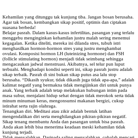
Kehamilan yang ditunggu tak kunjung tiba. Jangan bosan berusaha.
Agar tak bosan, kembangkan sikap positif, optimis dan ciptakan
suasana berbeda!
Belajar pasrah. Dalam kasus-kasus infertilitas, pasangan yang terlalu
menggebu menginginkan kehamilan justru malah sering menemui
kegagalan. Ketika diteliti, mereka ini dilanda stres, tubuh istri
menghasilkan hormon-hormon stres yang justru menghambat
ovulasi. Komposisi hormon LH (luteinizing hormone) dan FSH
(follicle stimulating hormon) menjadi tidak seimbang sehingga
mengacaukan jadwal menstruasi. Akibatnya, sel telur pun luput
terbuahi. Menghadapi kondisi seperti ini, sikap pasrah justru adalah
sikap terbaik. Pasrah di sini bukan sikap putus asa lalu stop
berusaha. “Dikasih syukur, tidak dikasih juga tidak apa-apa,” adalah
kalimat negatif yang bermakna tidak mengijinkan diri untuk punya
anak. Yang terbaik adalah tetap melakukan hubungan intim pada
masa subur, menjalani hidup sehat dengan tidak merokok serta tidak
minum minuman keras, mengonsumsi makanan bergizi, cukup
istirahat serta rajin olahraga.
Tenangkan diri. Meditasi atau zikir adalah bentuk latihan
mengendalikan diri serta menghilangkan pikiran-pikiran negatif.
Sikap tenang membantu Anda dan pasangan untuk bisa pasrah.
Anda akan lebih bisa menerima keadaan meski kehamilan tidak
kunjung terjadi.
Tidak menyalahkan. Daripada saling menyalahkan, cobalah mencari