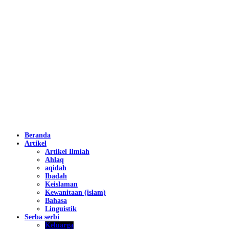
Beranda
Artikel
Artikel Ilmiah
Ahlaq
aqidah
Ibadah
Keislaman
Kewanitaan (islam)
Bahasa
Linguistik
Serba serbi
Keluarga