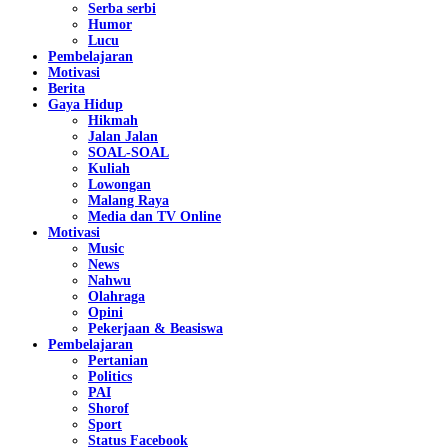
Serba serbi
Humor
Lucu
Pembelajaran
Motivasi
Berita
Gaya Hidup
Hikmah
Jalan Jalan
SOAL-SOAL
Kuliah
Lowongan
Malang Raya
Media dan TV Online
Motivasi
Music
News
Nahwu
Olahraga
Opini
Pekerjaan & Beasiswa
Pembelajaran
Pertanian
Politics
PAI
Shorof
Sport
Status Facebook