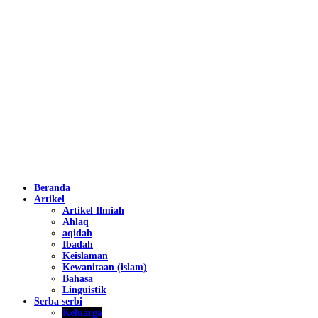
Beranda
Artikel
Artikel Ilmiah
Ahlaq
aqidah
Ibadah
Keislaman
Kewanitaan (islam)
Bahasa
Linguistik
Serba serbi
Keluarga