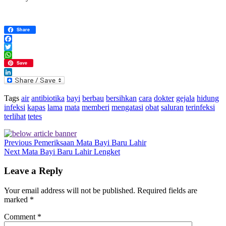
Share
Facebook
Twitter
WhatsApp
Save
LinkedIn
Tags
air
antibiotika
bayi
berbau
bersihkan
cara
dokter
gejala
hidung
infeksi
kapas
lama
mata
memberi
mengatasi
obat
saluran
terinfeksi
terlihat
tetes
Previous
Pemeriksaan Mata Bayi Baru Lahir
Next
Mata Bayi Baru Lahir Lengket
Leave a Reply
Your email address will not be published.
Required fields are
marked
*
Comment
*