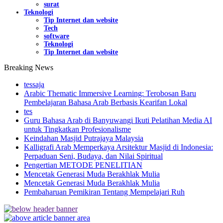
surat
Teknologi
Tip Internet dan website
Tech
software
Teknologi
Tip Internet dan website
Breaking News
tessaja
Arabic Thematic Immersive Learning: Terobosan Baru
Pembelajaran Bahasa Arab Berbasis Kearifan Lokal
tes
Guru Bahasa Arab di Banyuwangi Ikuti Pelatihan Media AI
untuk Tingkatkan Profesionalisme
Keindahan Masjid Putrajaya Malaysia
Kalligrafi Arab Memperkaya Arsitektur Masjid di Indonesia:
Perpaduan Seni, Budaya, dan Nilai Spiritual
Pengertian METODE PENELITIAN
Mencetak Generasi Muda Berakhlak Mulia
Mencetak Generasi Muda Berakhlak Mulia
Pembaharuan Pemikiran Tentang Mempelajari Ruh