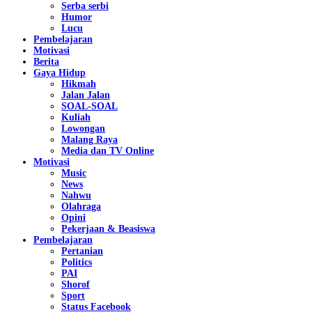
Serba serbi
Humor
Lucu
Pembelajaran
Motivasi
Berita
Gaya Hidup
Hikmah
Jalan Jalan
SOAL-SOAL
Kuliah
Lowongan
Malang Raya
Media dan TV Online
Motivasi
Music
News
Nahwu
Olahraga
Opini
Pekerjaan & Beasiswa
Pembelajaran
Pertanian
Politics
PAI
Shorof
Sport
Status Facebook