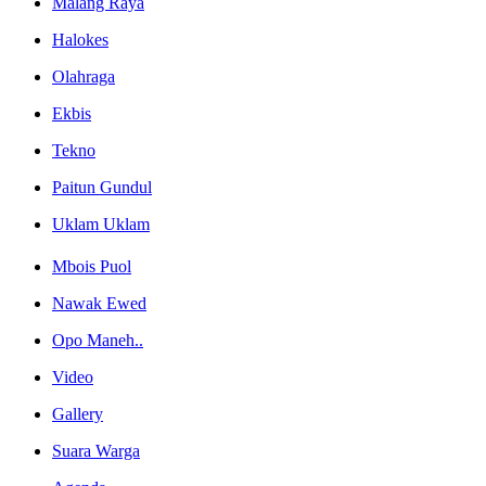
Malang Raya
Halokes
Olahraga
Ekbis
Tekno
Paitun Gundul
Uklam Uklam
Mbois Puol
Nawak Ewed
Opo Maneh..
Video
Gallery
Suara Warga