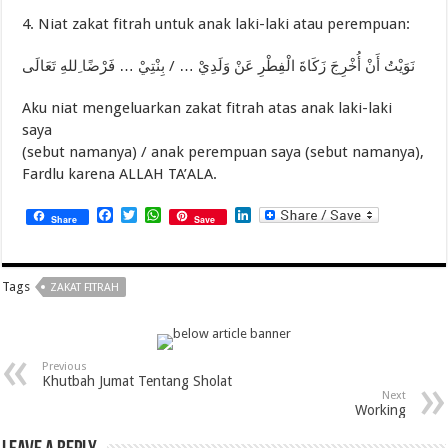
4. Niat zakat fitrah untuk anak laki-laki atau perempuan:
ﻧَﻮَﻳْﺖُ ﺃَﻥْ ﺃُﺧْﺮِﺝَ ﺯَﻛَﺎﺓَ ﺍﻟْﻔِﻄْﺮِ ﻋَﻦْ ﻭَﻟَﺪِﻱْ … / ﺑِﻨْﺘِﻲْ … ﻓَﺮْﺿًﺎ ِﻟﻠﻪِ ﺗَﻌَﺎﻟَﻰ
Aku niat mengeluarkan zakat fitrah atas anak laki-laki
saya
(sebut namanya) / anak perempuan saya (sebut namanya),
Fardlu karena ALLAH TA’ALA.
Facebook
Twitter
WhatsApp
LinkedIn
Share
Save
Tags
ZAKAT FITRAH
Previous
Khutbah Jumat Tentang Sholat
Next
Working