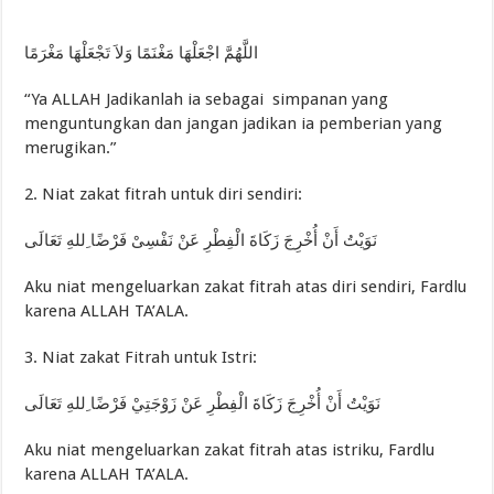
اﻟﻠَّﻬُﻢَّ ﺍﺟْﻌَﻠْﻬَﺎ ﻣَﻐْﻨَﻤًﺎ ﻭَﻻَ ﺗَﺠْﻌَﻠْﻬَﺎ ﻣَﻐْﺮَﻣًﺎ
“Ya ALLAH Jadikanlah ia sebagai simpanan yang
menguntungkan dan jangan jadikan ia pemberian yang
merugikan.”
2. Niat zakat fitrah untuk diri sendiri:
ﻧَﻮَﻳْﺖُ ﺃَﻥْ ﺃُﺧْﺮِﺝَ ﺯَﻛَﺎﺓَ ﺍﻟْﻔِﻄْﺮِ ﻋَﻦْ ﻧَﻔْﺴِﻰْ ﻓَﺮْﺿًﺎ ِﻟﻠﻪِ ﺗَﻌَﺎﻟَﻰ
Aku niat mengeluarkan zakat fitrah atas diri sendiri, Fardlu
karena ALLAH TA’ALA.
3. Niat zakat Fitrah untuk Istri:
ﻧَﻮَﻳْﺖُ ﺃَﻥْ ﺃُﺧْﺮِﺝَ ﺯَﻛَﺎﺓَ ﺍﻟْﻔِﻄْﺮِ ﻋَﻦْ ﺯَﻭْﺟَﺘِﻲْ ﻓَﺮْﺿًﺎ ِﻟﻠﻪِ ﺗَﻌَﺎﻟَﻰ
Aku niat mengeluarkan zakat fitrah atas istriku, Fardlu
karena ALLAH TA’ALA.