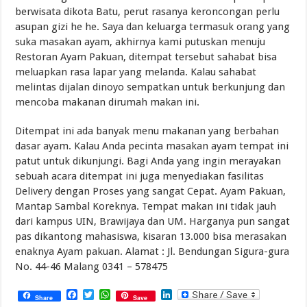
berwisata dikota Batu, perut rasanya keroncongan perlu
asupan gizi he he. Saya dan keluarga termasuk orang yang
suka masakan ayam, akhirnya kami putuskan menuju
Restoran Ayam Pakuan, ditempat tersebut sahabat bisa
meluapkan rasa lapar yang melanda. Kalau sahabat
melintas dijalan dinoyo sempatkan untuk berkunjung dan
mencoba makanan dirumah makan ini.
Ditempat ini ada banyak menu makanan yang berbahan
dasar ayam. Kalau Anda pecinta masakan ayam tempat ini
patut untuk dikunjungi. Bagi Anda yang ingin merayakan
sebuah acara ditempat ini juga menyediakan fasilitas
Delivery dengan Proses yang sangat Cepat. Ayam Pakuan,
Mantap Sambal Koreknya. Tempat makan ini tidak jauh
dari kampus UIN, Brawijaya dan UM. Harganya pun sangat
pas dikantong mahasiswa, kisaran 13.000 bisa merasakan
enaknya Ayam pakuan. Alamat : Jl. Bendungan Sigura-gura
No. 44-46 Malang 0341 – 578475
Facebook
Twitter
WhatsApp
LinkedIn
Share
Save