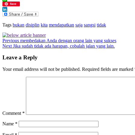
WhatsApp
Save
LinkedIn
Tags
bukan
disiplin
kita
mendapatkan
saja
sangsi
tidak
Previous
membedakan Anda dengan orang lain yang sukses
Next
Jika sudah tidak ada harapan, cobalah jalan yang lain.
Leave a Reply
Your email address will not be published.
Required fields are marked
Comment
*
Name
*
Email
*