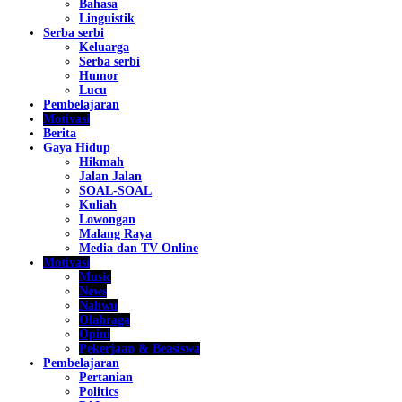
Bahasa
Linguistik
Serba serbi
Keluarga
Serba serbi
Humor
Lucu
Pembelajaran
Motivasi
Berita
Gaya Hidup
Hikmah
Jalan Jalan
SOAL-SOAL
Kuliah
Lowongan
Malang Raya
Media dan TV Online
Motivasi
Music
News
Nahwu
Olahraga
Opini
Pekerjaan & Beasiswa
Pembelajaran
Pertanian
Politics