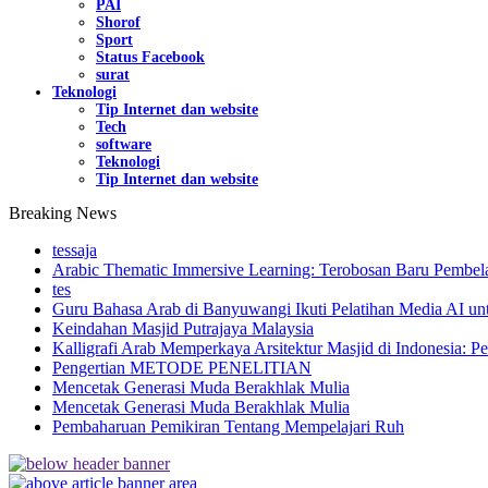
PAI
Shorof
Sport
Status Facebook
surat
Teknologi
Tip Internet dan website
Tech
software
Teknologi
Tip Internet dan website
Breaking News
tessaja
Arabic Thematic Immersive Learning: Terobosan Baru Pembela
tes
Guru Bahasa Arab di Banyuwangi Ikuti Pelatihan Media AI un
Keindahan Masjid Putrajaya Malaysia
Kalligrafi Arab Memperkaya Arsitektur Masjid di Indonesia: Pe
Pengertian METODE PENELITIAN
Mencetak Generasi Muda Berakhlak Mulia
Mencetak Generasi Muda Berakhlak Mulia
Pembaharuan Pemikiran Tentang Mempelajari Ruh