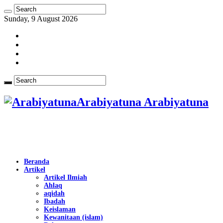
Sunday, 9 August 2026
Arabiyatuna Arabiyatuna
Beranda
Artikel
Artikel Ilmiah
Ahlaq
aqidah
Ibadah
Keislaman
Kewanitaan (islam)