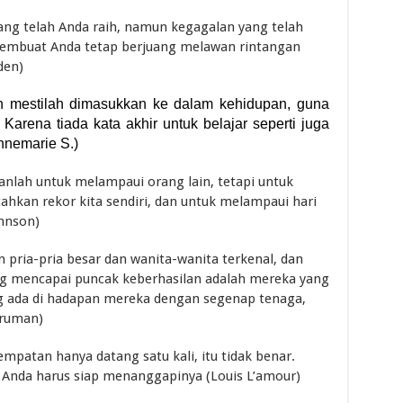
yang telah Anda raih, namun kegagalan yang telah
membuat Anda tetap berjuang melawan rintangan
den)
 mestilah dimasukkan ke dalam kehidupan, guna
Karena tiada kata akhir untuk belajar seperti juga
nnemarie S.)
anlah untuk melampaui orang lain, tetapi untuk
ahkan rekor kita sendiri, dan untuk melampaui hari
ohnson)
 pria-pria besar dan wanita-wanita terkenal, dan
 mencapai puncak keberhasilan adalah mereka yang
g ada di hadapan mereka dengan segenap tenaga,
Truman)
patan hanya datang satu kali, itu tidak benar.
i Anda harus siap menanggapinya (Louis L’amour)