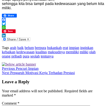
sehingga kita bisa tampil pada kedewasaan yang belum kita
miliki.
Share
Facebook
Twitter
WhatsApp
Save
LinkedIn
Tags
arah
baik
belum
berpura
bukankah
erat
impian
inginkan
kebaikan
kedewasaan
kualitas
maksudnya
memiliki
miliki
olah
orang
pribadi
pura
seolah
tentunya
Previous
Pencuri Impian
Next
Pengaruh Motivasi Kerja Terhadap Prestasi
Leave a Reply
Your email address will not be published.
Required fields are
marked
*
Comment
*