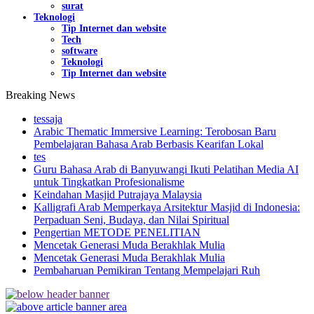
surat
Teknologi
Tip Internet dan website
Tech
software
Teknologi
Tip Internet dan website
Breaking News
tessaja
Arabic Thematic Immersive Learning: Terobosan Baru
Pembelajaran Bahasa Arab Berbasis Kearifan Lokal
tes
Guru Bahasa Arab di Banyuwangi Ikuti Pelatihan Media AI
untuk Tingkatkan Profesionalisme
Keindahan Masjid Putrajaya Malaysia
Kalligrafi Arab Memperkaya Arsitektur Masjid di Indonesia:
Perpaduan Seni, Budaya, dan Nilai Spiritual
Pengertian METODE PENELITIAN
Mencetak Generasi Muda Berakhlak Mulia
Mencetak Generasi Muda Berakhlak Mulia
Pembaharuan Pemikiran Tentang Mempelajari Ruh