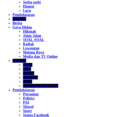
Serba serbi
Humor
Lucu
Pembelajaran
Motivasi
Berita
Gaya Hidup
Hikmah
Jalan Jalan
SOAL-SOAL
Kuliah
Lowongan
Malang Raya
Media dan TV Online
Motivasi
Music
News
Nahwu
Olahraga
Opini
Pekerjaan & Beasiswa
Pembelajaran
Pertanian
Politics
PAI
Shorof
Sport
Status Facebook