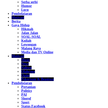
Serba serbi
Humor
Lucu
Pembelajaran
Motivasi
Berita
Gaya Hidup
Hikmah
Jalan Jalan
SOAL-SOAL
Kuliah
Lowongan
Malang Raya
Media dan TV Online
Motivasi
Music
News
Nahwu
Olahraga
Opini
Pekerjaan & Beasiswa
Pembelajaran
Pertanian
Politics
PAI
Shorof
Sport
Status Facebook