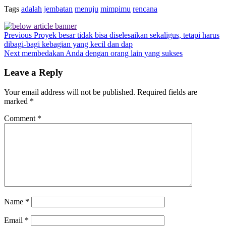
Tags
adalah
jembatan
menuju
mimpimu
rencana
Previous
Proyek besar tidak bisa diselesaikan sekaligus, tetapi harus
dibagi-bagi kebagian yang kecil dan dap
Next
membedakan Anda dengan orang lain yang sukses
Leave a Reply
Your email address will not be published.
Required fields are
marked
*
Comment
*
Name
*
Email
*