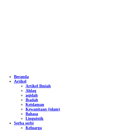
Beranda
Artikel
Artikel Ilmiah
Ahlaq
aqidah
Ibadah
Keislaman
Kewanitaan (islam)
Bahasa
Linguistik
Serba serbi
Keluarga