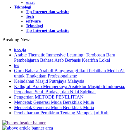
surat
Teknologi
Tip Internet dan website
Tech
software
Teknologi
Tip Internet dan website
Breaking News
tessaja
Arabic Thematic Immersive Learning: Terobosan Baru
Pembelajaran Bahasa Arab Berbasis Kearifan Lokal
tes
Guru Bahasa Arab di Banyuwangi Ikuti Pelatihan Media AI
untuk Tingkatkan Profesionalisme
Keindahan Masjid Putrajaya Malaysia
Kalligrafi Arab Memperkaya Arsitektur Masjid di Indonesia:
Perpaduan Seni, Budaya, dan Nilai Spiritual
Pengertian METODE PENELITIAN
Mencetak Generasi Muda Berakhlak Mulia
Mencetak Generasi Muda Berakhlak Mulia
Pembaharuan Pemikiran Tentang Mempelajari Ruh