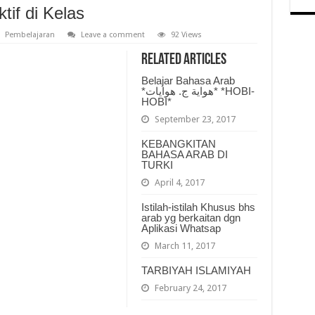
tif di Kelas
Pembelajaran
Leave a comment
92 Views
Related Articles
Belajar Bahasa Arab
*هواية ج. هوايات* *HOBI-
HOBI*
September 23, 2017
KEBANGKITAN
BAHASA ARAB DI
TURKI
April 4, 2017
Istilah-istilah Khusus bhs
arab yg berkaitan dgn
Aplikasi Whatsap
March 11, 2017
TARBIYAH ISLAMIYAH
February 24, 2017