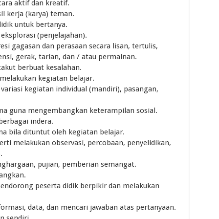
ra aktif dan kreatif.
l kerja (karya) teman.
idik untuk bertanya.
ksplorasi (penjelajahan).
i gagasan dan perasaan secara lisan, tertulis,
si, gerak, tarian, dan / atau permainan.
takut berbuat kesalahan.
elakukan kegiatan belajar.
riasi kegiatan individual (mandiri), pasangan,
ama guna mengembangkan keterampilan sosial.
berbagai indera.
 bila dituntut oleh kegiatan belajar.
rti melakukan observasi, percobaan, penyelidikan,
.
nghargaan, pujian, pemberian semangat.
jangkan.
ndorong peserta didik berpikir dan melakukan
ormasi, data, dan mencari jawaban atas pertanyaan.
 sendiri.