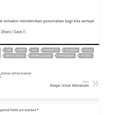
at semakin memberikan pencerahan bagi kita semua!
kedIn
CIRI
DIDIK
HAL
INDIKATOR
KEGIATAN
KELAS
MENDORONG
PEMBELAJARAN
PERMAINAN
PESERTA
Next
Belajar Untuk Memahami
quired fields are marked
*