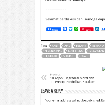
==========
Selamat berdiskusi dan semoga dap
Facebook
Twitter
WhatsApp
Lin
Share
Save
Tags
AKTIF
ATAS
BELAJAR
BERTANYA
KEMENDIKNAS
KOMPETENSI
MELAKUKAN
SEJUMLAH
SELURUH
SUATU
Previous
10 Aspek Degradasi Moral dan
11 Prinsip Pendidikan Karakter
Leave a Reply
Your email address will not be published.
Re