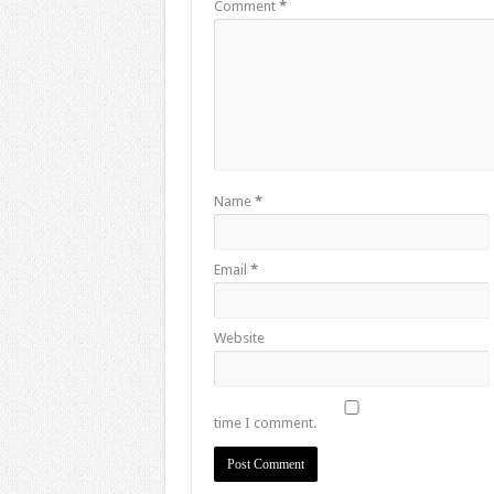
Comment
*
Name
*
Email
*
Website
time I comment.