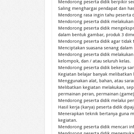
Mendorong peserta didik berpikir seca
Saling menghargai pendapat dan hasi
Mendorong rasa ingin tahu peserta d
Mendorong peserta didik melakukan e
Mendorong peserta didik mengekspres
dalam bentuk gambar, produk 3 dimen
Mendorong peserta didik agar tidak 
Menciptakan suasana senang dalam m
Mendorong peserta didik melakukan va
kelompok, dan / atau seluruh kelas.
Mendorong peserta didik bekerja s
Kegiatan belajar banyak melibatkan 
Menggunakan alat, bahan, atau sarana
Melibatkan kegiatan melakukan, sepe
permainan peran, permainan (game)
Mendorong peserta didik melalui pe
Hasil kerja (karya) peserta didik dipa
Menerapkan teknik bertanya guna me
kegiatan.
Mendorong peserta didik mencari inf
Mendorong peserta didik menemukan