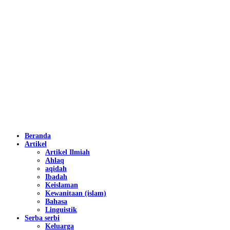
Beranda
Artikel
Artikel Ilmiah
Ahlaq
aqidah
Ibadah
Keislaman
Kewanitaan (islam)
Bahasa
Linguistik
Serba serbi
Keluarga