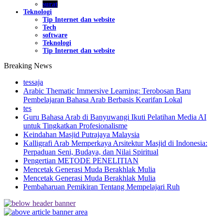
surat
Teknologi
Tip Internet dan website
Tech
software
Teknologi
Tip Internet dan website
Breaking News
tessaja
Arabic Thematic Immersive Learning: Terobosan Baru
Pembelajaran Bahasa Arab Berbasis Kearifan Lokal
tes
Guru Bahasa Arab di Banyuwangi Ikuti Pelatihan Media AI
untuk Tingkatkan Profesionalisme
Keindahan Masjid Putrajaya Malaysia
Kalligrafi Arab Memperkaya Arsitektur Masjid di Indonesia:
Perpaduan Seni, Budaya, dan Nilai Spiritual
Pengertian METODE PENELITIAN
Mencetak Generasi Muda Berakhlak Mulia
Mencetak Generasi Muda Berakhlak Mulia
Pembaharuan Pemikiran Tentang Mempelajari Ruh