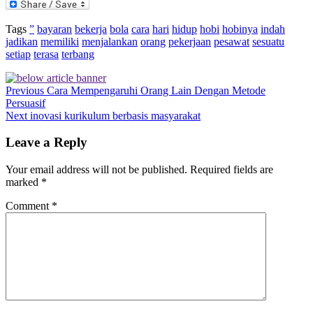
LinkedIn
Tags
”
bayaran
bekerja
bola
cara
hari
hidup
hobi
hobinya
indah
jadikan
memiliki
menjalankan
orang
pekerjaan
pesawat
sesuatu
setiap
terasa
terbang
Previous
Cara Mempengaruhi Orang Lain Dengan Metode
Persuasif
Next
inovasi kurikulum berbasis masyarakat
Leave a Reply
Your email address will not be published.
Required fields are
marked
*
Comment
*