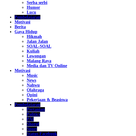
Serba serbi
Humor
Lucu
Pembelajaran
Motivasi
Berita
Gaya Hidup
Hikmah
Jalan Jalan
SOAL-SOAL
Kuliah
Lowongan
Malang Raya
Media dan TV Online
Motivasi
Music
News
Nahwu
Olahraga
Opini
Pekerjaan & Beasiswa
Pembelajaran
Pertanian
Politics
PAI
Shorof
Sport
Status Facebook