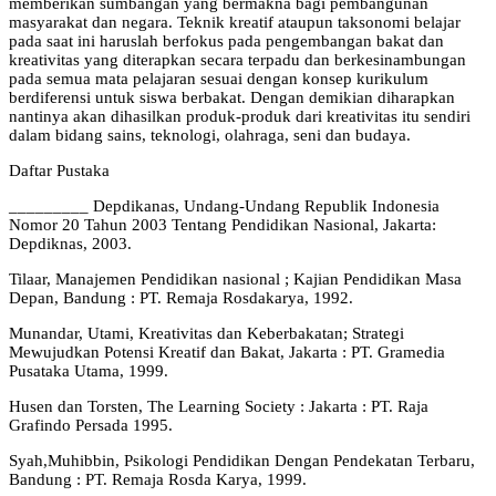
memberikan sumbangan yang bermakna bagi pembangunan
masyarakat dan negara. Teknik kreatif ataupun taksonomi belajar
pada saat ini haruslah berfokus pada pengembangan bakat dan
kreativitas yang diterapkan secara terpadu dan berkesinambungan
pada semua mata pelajaran sesuai dengan konsep kurikulum
berdiferensi untuk siswa berbakat. Dengan demikian diharapkan
nantinya akan dihasilkan produk-produk dari kreativitas itu sendiri
dalam bidang sains, teknologi, olahraga, seni dan budaya.
Daftar Pustaka
_________ Depdikanas, Undang-Undang Republik Indonesia
Nomor 20 Tahun 2003 Tentang Pendidikan Nasional, Jakarta:
Depdiknas, 2003.
Tilaar, Manajemen Pendidikan nasional ; Kajian Pendidikan Masa
Depan, Bandung : PT. Remaja Rosdakarya, 1992.
Munandar, Utami, Kreativitas dan Keberbakatan; Strategi
Mewujudkan Potensi Kreatif dan Bakat, Jakarta : PT. Gramedia
Pusataka Utama, 1999.
Husen dan Torsten, The Learning Society : Jakarta : PT. Raja
Grafindo Persada 1995.
Syah,Muhibbin, Psikologi Pendidikan Dengan Pendekatan Terbaru,
Bandung : PT. Remaja Rosda Karya, 1999.