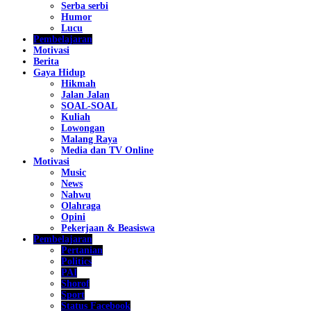
Serba serbi
Humor
Lucu
Pembelajaran
Motivasi
Berita
Gaya Hidup
Hikmah
Jalan Jalan
SOAL-SOAL
Kuliah
Lowongan
Malang Raya
Media dan TV Online
Motivasi
Music
News
Nahwu
Olahraga
Opini
Pekerjaan & Beasiswa
Pembelajaran
Pertanian
Politics
PAI
Shorof
Sport
Status Facebook