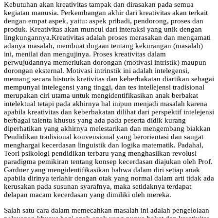
Kebutuhan akan kreativitas tampak dan dirasakan pada semua
kegiatan manusia. Perkembangan akhir dari kreativitas akan terkait
dengan empat aspek, yaitu: aspek pribadi, pendorong, proses dan
produk. Kreativitas akan muncul dari interaksi yang unik dengan
lingkungannya.Kreativitas adalah proses merasakan dan mengamati
adanya masalah, membuat dugaan tentang kekurangan (masalah)
ini, menilai dan mengujinya. Proses kreativitas dalam
perwujudannya memerlukan dorongan (motivasi intristik) maupun
dorongan eksternal. Motivasi intrinstik ini adalah intelegensi,
memang secara historis kretivitas dan keberbakatan diartikan sebagai
mempunyai intelegensi yang tinggi, dan tes intellejensi tradisional
merupakan ciri utama untuk mengidentifikasikan anak berbakat
intelektual tetapi pada akhirnya hal inipun menjadi masalah karena
apabila kreativitas dan keberbakatan dilihat dari perspektif intelejensi
berbagai talenta khusus yang ada pada peserta didik kurang
diperhatikan yang akhirnya melestarikan dan mengembang biakkan
Pendidikan tradisional konvensional yang berorientasi dan sangat
menghargai kecerdasan linguistik dan logika matematik. Padahal,
Teori psikologi pendidikan terbaru yang menghasilkan revolusi
paradigma pemikiran tentang konsep kecerdasan diajukan oleh Prof.
Gardner yang mengidentifikasikan bahwa dalam diri setiap anak
apabila dirinya terlahir dengan otak yang normal dalam arti tidak ada
kerusakan pada susunan syarafnya, maka setidaknya terdapat
delapan macam kecerdasan yang dimiliki oleh mereka.
Salah satu cara dalam memecahkan masalah ini adalah pengelolaan