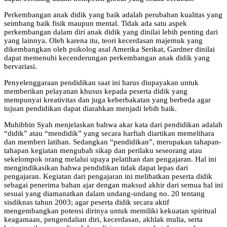
Perkembangan anak didik yang baik adalah perubahan kualitas yang
seimbang baik fisik maupun mental. Tidak ada satu aspek
perkembangan dalam diri anak didik yang dinilai lebih penting dari
yang lainnya. Oleh karena itu, teori kecerdasan majemuk yang
dikembangkan oleh psikolog asal Amerika Serikat, Gardner dinilai
dapat memenuhi kecenderungan perkembangan anak didik yang
bervariasi.
Penyelenggaraan pendidikan saat ini harus diupayakan untuk
memberikan pelayanan khusus kepada peserta didik yang
mempunyai kreativitas dan juga keberbakatan yang berbeda agar
tujuan pendidikan dapat diarahkan menjadi lebih baik.
Muhibbin Syah menjelaskan bahwa akar kata dari pendidikan adalah
“didik” atau “mendidik” yang secara harfiah diartikan memelihara
dan memberi latihan. Sedangkan “pendidikan”, merupakan tahapan-
tahapan kegiatan mengubah sikap dan perilaku seseorang atau
sekelompok orang melalui upaya pelatihan dan pengajaran. Hal ini
mengindikasikan bahwa pendidikan tidak dapat lepas dari
pengajaran. Kegiatan dari pengajaran ini melibatkan peserta didik
sebagai penerima bahan ajar dengan maksud akhir dari semua hal ini
sesuai yang diamanatkan dalam undang-undang no. 20 tentang
sisdiknas tahun 2003; agar peserta didik secara aktif
mengembangkan potensi dirinya untuk memiliki kekuatan spiritual
keagamaan, pengendalian diri, kecerdasan, akhlak mulia, serta