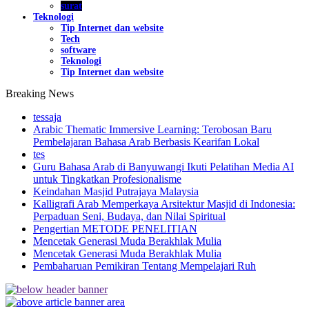
surat
Teknologi
Tip Internet dan website
Tech
software
Teknologi
Tip Internet dan website
Breaking News
tessaja
Arabic Thematic Immersive Learning: Terobosan Baru
Pembelajaran Bahasa Arab Berbasis Kearifan Lokal
tes
Guru Bahasa Arab di Banyuwangi Ikuti Pelatihan Media AI
untuk Tingkatkan Profesionalisme
Keindahan Masjid Putrajaya Malaysia
Kalligrafi Arab Memperkaya Arsitektur Masjid di Indonesia:
Perpaduan Seni, Budaya, dan Nilai Spiritual
Pengertian METODE PENELITIAN
Mencetak Generasi Muda Berakhlak Mulia
Mencetak Generasi Muda Berakhlak Mulia
Pembaharuan Pemikiran Tentang Mempelajari Ruh