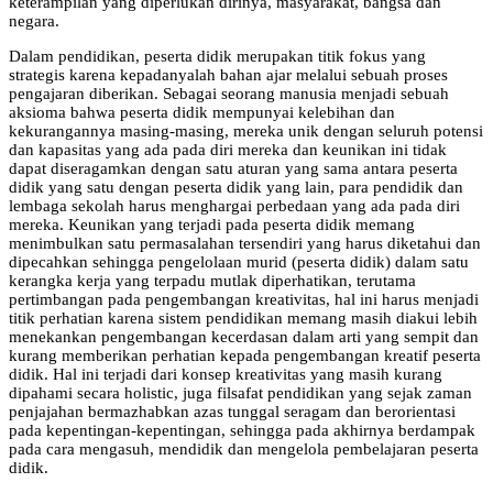
keterampilan yang diperlukan dirinya, masyarakat, bangsa dan
negara.
Dalam pendidikan, peserta didik merupakan titik fokus yang
strategis karena kepadanyalah bahan ajar melalui sebuah proses
pengajaran diberikan. Sebagai seorang manusia menjadi sebuah
aksioma bahwa peserta didik mempunyai kelebihan dan
kekurangannya masing-masing, mereka unik dengan seluruh potensi
dan kapasitas yang ada pada diri mereka dan keunikan ini tidak
dapat diseragamkan dengan satu aturan yang sama antara peserta
didik yang satu dengan peserta didik yang lain, para pendidik dan
lembaga sekolah harus menghargai perbedaan yang ada pada diri
mereka. Keunikan yang terjadi pada peserta didik memang
menimbulkan satu permasalahan tersendiri yang harus diketahui dan
dipecahkan sehingga pengelolaan murid (peserta didik) dalam satu
kerangka kerja yang terpadu mutlak diperhatikan, terutama
pertimbangan pada pengembangan kreativitas, hal ini harus menjadi
titik perhatian karena sistem pendidikan memang masih diakui lebih
menekankan pengembangan kecerdasan dalam arti yang sempit dan
kurang memberikan perhatian kepada pengembangan kreatif peserta
didik. Hal ini terjadi dari konsep kreativitas yang masih kurang
dipahami secara holistic, juga filsafat pendidikan yang sejak zaman
penjajahan bermazhabkan azas tunggal seragam dan berorientasi
pada kepentingan-kepentingan, sehingga pada akhirnya berdampak
pada cara mengasuh, mendidik dan mengelola pembelajaran peserta
didik.