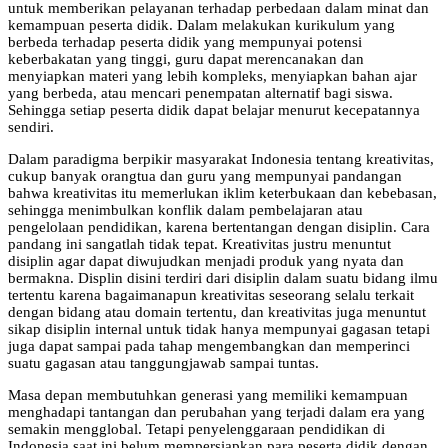
untuk memberikan pelayanan terhadap perbedaan dalam minat dan
kemampuan peserta didik. Dalam melakukan kurikulum yang
berbeda terhadap peserta didik yang mempunyai potensi
keberbakatan yang tinggi, guru dapat merencanakan dan
menyiapkan materi yang lebih kompleks, menyiapkan bahan ajar
yang berbeda, atau mencari penempatan alternatif bagi siswa.
Sehingga setiap peserta didik dapat belajar menurut kecepatannya
sendiri.
Dalam paradigma berpikir masyarakat Indonesia tentang kreativitas,
cukup banyak orangtua dan guru yang mempunyai pandangan
bahwa kreativitas itu memerlukan iklim keterbukaan dan kebebasan,
sehingga menimbulkan konflik dalam pembelajaran atau
pengelolaan pendidikan, karena bertentangan dengan disiplin. Cara
pandang ini sangatlah tidak tepat. Kreativitas justru menuntut
disiplin agar dapat diwujudkan menjadi produk yang nyata dan
bermakna. Displin disini terdiri dari disiplin dalam suatu bidang ilmu
tertentu karena bagaimanapun kreativitas seseorang selalu terkait
dengan bidang atau domain tertentu, dan kreativitas juga menuntut
sikap disiplin internal untuk tidak hanya mempunyai gagasan tetapi
juga dapat sampai pada tahap mengembangkan dan memperinci
suatu gagasan atau tanggungjawab sampai tuntas.
Masa depan membutuhkan generasi yang memiliki kemampuan
menghadapi tantangan dan perubahan yang terjadi dalam era yang
semakin mengglobal. Tetapi penyelenggaraan pendidikan di
Indonesia saat ini belum mempersiapkan para peserta didik dengan