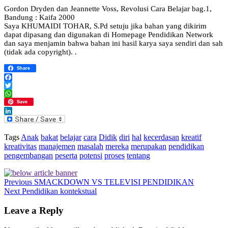
Gordon Dryden dan Jeannette Voss, Revolusi Cara Belajar bag.1,
Bandung : Kaifa 2000
Saya KHUMAIDI TOHAR, S.Pd setuju jika bahan yang dikirim
dapat dipasang dan digunakan di Homepage Pendidikan Network
dan saya menjamin bahwa bahan ini hasil karya saya sendiri dan sah
(tidak ada copyright). .
Share
Facebook
Twitter
WhatsApp
Save
LinkedIn
Tags
Anak
bakat
belajar
cara
Didik
diri
hal
kecerdasan
kreatif
kreativitas
manajemen
masalah
mereka
merupakan
pendidikan
pengembangan
peserta
potensi
proses
tentang
Previous
SMACKDOWN VS TELEVISI PENDIDIKAN
Next
Pendidikan kontekstual
Leave a Reply