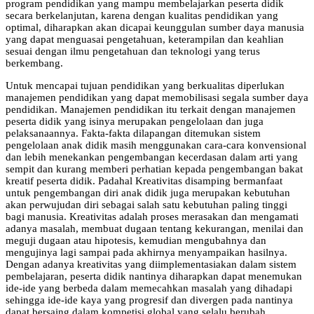
program pendidikan yang mampu membelajarkan peserta didik
secara berkelanjutan, karena dengan kualitas pendidikan yang
optimal, diharapkan akan dicapai keunggulan sumber daya manusia
yang dapat menguasai pengetahuan, keterampilan dan keahlian
sesuai dengan ilmu pengetahuan dan teknologi yang terus
berkembang.
Untuk mencapai tujuan pendidikan yang berkualitas diperlukan
manajemen pendidikan yang dapat memobilisasi segala sumber daya
pendidikan. Manajemen pendidikan itu terkait dengan manajemen
peserta didik yang isinya merupakan pengelolaan dan juga
pelaksanaannya. Fakta-fakta dilapangan ditemukan sistem
pengelolaan anak didik masih menggunakan cara-cara konvensional
dan lebih menekankan pengembangan kecerdasan dalam arti yang
sempit dan kurang memberi perhatian kepada pengembangan bakat
kreatif peserta didik. Padahal Kreativitas disamping bermanfaat
untuk pengembangan diri anak didik juga merupakan kebutuhan
akan perwujudan diri sebagai salah satu kebutuhan paling tinggi
bagi manusia. Kreativitas adalah proses merasakan dan mengamati
adanya masalah, membuat dugaan tentang kekurangan, menilai dan
meguji dugaan atau hipotesis, kemudian mengubahnya dan
mengujinya lagi sampai pada akhirnya menyampaikan hasilnya.
Dengan adanya kreativitas yang diimplementasiakan dalam sistem
pembelajaran, peserta didik nantinya diharapkan dapat menemukan
ide-ide yang berbeda dalam memecahkan masalah yang dihadapi
sehingga ide-ide kaya yang progresif dan divergen pada nantinya
dapat bersaing dalam kompetisi global yang selalu berubah.