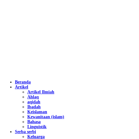
Beranda
Artikel
Artikel Ilmiah
Ahlaq
aqidah
Ibadah
Keislaman
Kewanitaan (islam)
Bahasa
Linguistik
Serba serbi
Keluarga