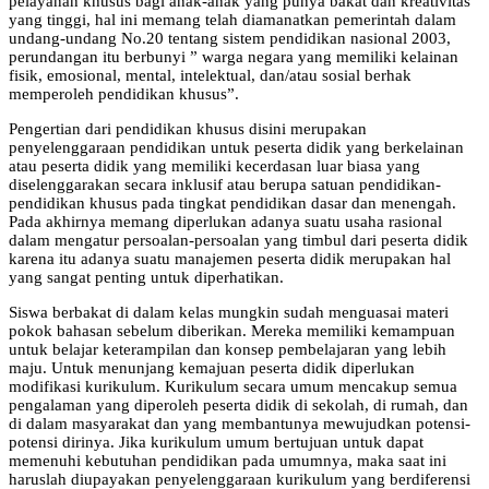
pelayanan khusus bagi anak-anak yang punya bakat dan kreativitas
yang tinggi, hal ini memang telah diamanatkan pemerintah dalam
undang-undang No.20 tentang sistem pendidikan nasional 2003,
perundangan itu berbunyi ” warga negara yang memiliki kelainan
fisik, emosional, mental, intelektual, dan/atau sosial berhak
memperoleh pendidikan khusus”.
Pengertian dari pendidikan khusus disini merupakan
penyelenggaraan pendidikan untuk peserta didik yang berkelainan
atau peserta didik yang memiliki kecerdasan luar biasa yang
diselenggarakan secara inklusif atau berupa satuan pendidikan-
pendidikan khusus pada tingkat pendidikan dasar dan menengah.
Pada akhirnya memang diperlukan adanya suatu usaha rasional
dalam mengatur persoalan-persoalan yang timbul dari peserta didik
karena itu adanya suatu manajemen peserta didik merupakan hal
yang sangat penting untuk diperhatikan.
Siswa berbakat di dalam kelas mungkin sudah menguasai materi
pokok bahasan sebelum diberikan. Mereka memiliki kemampuan
untuk belajar keterampilan dan konsep pembelajaran yang lebih
maju. Untuk menunjang kemajuan peserta didik diperlukan
modifikasi kurikulum. Kurikulum secara umum mencakup semua
pengalaman yang diperoleh peserta didik di sekolah, di rumah, dan
di dalam masyarakat dan yang membantunya mewujudkan potensi-
potensi dirinya. Jika kurikulum umum bertujuan untuk dapat
memenuhi kebutuhan pendidikan pada umumnya, maka saat ini
haruslah diupayakan penyelenggaraan kurikulum yang berdiferensi