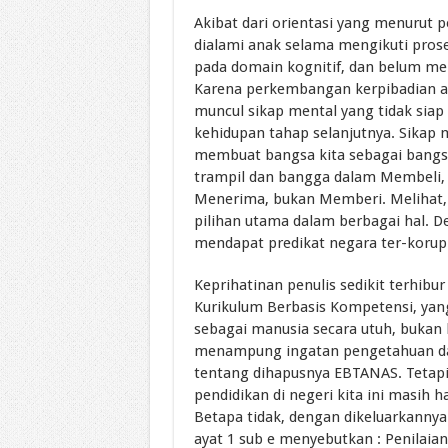
Akibat dari orientasi yang menurut 
dialami anak selama mengikuti prose
pada domain kognitif, dan belum m
Karena perkembangan kerpibadian an
muncul sikap mental yang tidak sia
kehidupan tahap selanjutnya. Sikap m
membuat bangsa kita sebagai bangsa
trampil dan bangga dalam Membeli,
Menerima, bukan Memberi. Melihat, 
pilihan utama dalam berbagai hal. D
mendapat predikat negara ter-korup
Keprihatinan penulis sedikit terhibu
Kurikulum Berbasis Kompetensi, yan
sebagai manusia secara utuh, buka
menampung ingatan pengetahuan dal
tentang dihapusnya EBTANAS. Tetap
pendidikan di negeri kita ini masih 
Betapa tidak, dengan dikeluarkanny
ayat 1 sub e menyebutkan : Penilaian