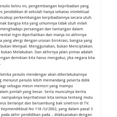
penulis keliru ini, pengembangan kepribadian yang
s pendidikan di sekolah hanya sebatas intelektual
encakup perkembangan kerpibadiannya secara utuh.
ak bangsa kita yang umumnya tidak utuh inilah
p menghadapi persaingan dan tantangan dalam
ental ingin diperhatikan dan manja ini akhirnya
 yang alergi dengan urusan birokrasi, bangsa yang
 bukan Menjual. Menggunakan, bukan Menciptakan.
bukan Melakukan. Dan akhirnya jalan pintas adalah
engan demikian kita harus mengakui, jika negara kita
.
r ketika penulis mendengar akan diberlakukannya
g menurut penulis lebih memandang peserta didik
n lagi sebagai mesin memori yang mampu
am jumlah yang besar. Serta munculnya berita
i nampaknya keprihatinan kita semua tentang mutu
harus berlanjut dan bersambung bak sinetron di TV.
a Kepmendikbud No 118 /U/2002, yang dalam pasal 3
 pada akhir pendidikan pada .. dilaksanakan dengan