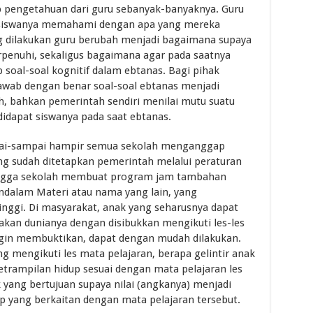
p pengetahuan dari guru sebanyak-banyaknya. Guru
ah siswanya memahami dengan apa yang mereka
ng dilakukan guru berubah menjadi bagaimana supaya
rpenuhi, sekaligus bagaimana agar pada saatnya
 soal-soal kognitif dalam ebtanas. Bagi pihak
awab dengan benar soal-soal ebtanas menjadi
ah, bahkan pemerintah sendiri menilai mutu suatu
idapat siswanya pada saat ebtanas.
pai-sampai hampir semua sekolah menganggap
ang sudah ditetapkan pemerintah melalui peraturan
ingga sekolah membuat program jam tambahan
dalam Materi atau nama yang lain, yang
inggi. Di masyarakat, anak yang seharusnya dapat
akan dunianya dengan disibukkan mengikuti les-les
ngin membuktikan, dapat dengan mudah dilakukan.
ng mengikuti les mata pelajaran, berapa gelintir anak
trampilan hidup sesuai dengan mata pelajaran les
k yang bertujuan supaya nilai (angkanya) menjadi
up yang berkaitan dengan mata pelajaran tersebut.