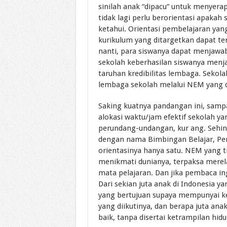
sinilah anak “dipacu” untuk menyera
tidak lagi perlu berorientasi apak
ketahui. Orientasi pembelajaran ya
kurikulum yang ditargetkan dapat te
nanti, para siswanya dapat menjawab
sekolah keberhasilan siswanya menj
taruhan kredibilitas lembaga. Sekol
lembaga sekolah melalui NEM yang d
Saking kuatnya pandangan ini, sam
alokasi waktu/jam efektif sekolah y
perundang-undangan, kur ang. Seh
dengan nama Bimbingan Belajar, Pen
orientasinya hanya satu. NEM yang t
menikmati dunianya, terpaksa merel
mata pelajaran. Dan jika pembaca i
Dari sekian juta anak di Indonesia ya
yang bertujuan supaya mempunyai ke
yang diikutinya, dan berapa juta ana
baik, tanpa disertai ketrampilan hid