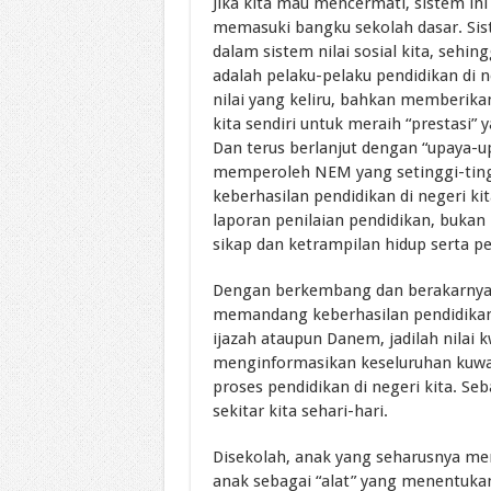
Jika kita mau mencermati, sistem in
memasuki bangku sekolah dasar. Sis
dalam sistem nilai sosial kita, sehin
adalah pelaku-pelaku pendidikan di 
nilai yang keliru, bahkan memberik
kita sendiri untuk meraih “prestasi” 
Dan terus berlanjut dengan “upaya-
memperoleh NEM yang setinggi-tingg
keberhasilan pendidikan di negeri ki
laporan penilaian pendidikan, bukan
sikap dan ketrampilan hidup serta pe
Dengan berkembang dan berakarnya s
memandang keberhasilan pendidikan m
ijazah ataupun Danem, jadilah nilai 
menginformasikan keseluruhan kuwal
proses pendidikan di negeri kita. Se
sekitar kita sehari-hari.
Disekolah, anak yang seharusnya men
anak sebagai “alat” yang menentukan