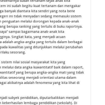
i sebenarnya sudah tertanam sejak anak kita
tem ini sudah begitu kuat tertanam dan mengakar
gga banyak diantara kita sendiri yang nota bene
negeri ini tidak menyadari sedang memasuki sistem
an penguatan melalui dorongan kepada anak-anak
yang berupa ranking yang tertulis di buku raportnya.
upaya” sampai bagaimana anak-anak kita
inya. Singkat kata, yang menjadi acuan
ta adalah angka-angka yang tertulis dalam berbagai
 pada kuwalitas yang ditunjukkan melalui perubahan
rilaku sesorang.
istem nilai sosial masyarakat kita yang
elalui data angka kuwantitatif baik dalam raport,
kwantitatif yang berupa angka-angka mati yang tidak
itas seseorang menjadi orientasi utama dalam
bagai akibatnya adalah fenomena yang kita lihat di
jadi subyek pendidikan, diputarbalikkan menjadi
 keberhasilan lembaga pendidikan (sekolah). Di