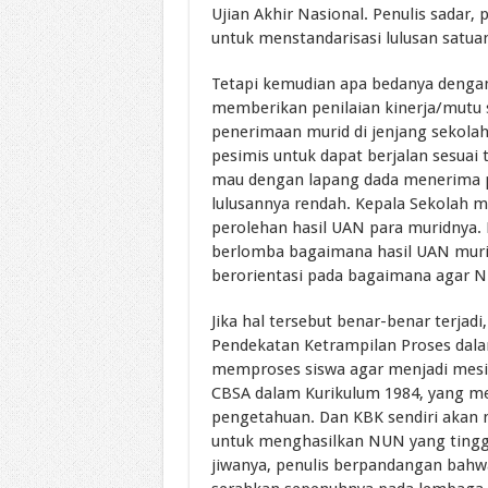
Ujian Akhir Nasional. Penulis sadar, 
untuk menstandarisasi lulusan satua
Tetapi kemudian apa bedanya dengan
memberikan penilaian kinerja/mutu 
penerimaan murid di jenjang sekolah
pesimis untuk dapat berjalan sesuai
mau dengan lapang dada menerima p
lulusannya rendah. Kepala Sekolah 
perolehan hasil UAN para muridnya.
berlomba bagaimana hasil UAN murid
berorientasi pada bagaimana agar N
Jika hal tersebut benar-benar terjad
Pendekatan Ketrampilan Proses dalam
memproses siswa agar menjadi mes
CBSA dalam Kurikulum 1984, yang me
pengetahuan. Dan KBK sendiri akan 
untuk menghasilkan NUN yang tinggi.
jiwanya, penulis berpandangan bahwa