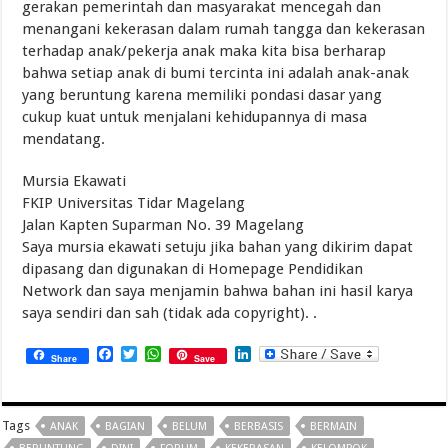
gerakan pemerintah dan masyarakat mencegah dan
menangani kekerasan dalam rumah tangga dan kekerasan
terhadap anak/pekerja anak maka kita bisa berharap
bahwa setiap anak di bumi tercinta ini adalah anak-anak
yang beruntung karena memiliki pondasi dasar yang
cukup kuat untuk menjalani kehidupannya di masa
mendatang.
Mursia Ekawati
FKIP Universitas Tidar Magelang
Jalan Kapten Suparman No. 39 Magelang
Saya mursia ekawati setuju jika bahan yang dikirim dapat
dipasang dan digunakan di Homepage Pendidikan
Network dan saya menjamin bahwa bahan ini hasil karya
saya sendiri dan sah (tidak ada copyright). .
Facebook
Twitter
WhatsApp
LinkedIn
Share
Save
Tags
ANAK
BAGIAN
BELUM
BERBASIS
BERMAIN