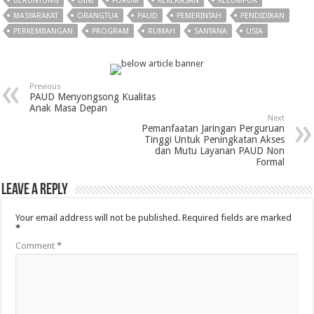
BERUNTUNG
DINI
FORUM
KEKERASAN
KELOMPOK
MASYARAKAT
ORANGTUA
PAUD
PEMERINTAH
PENDIDIKAN
PERKEMBANGAN
PROGRAM
RUMAH
SANTANA
USIA
Previous
PAUD Menyongsong Kualitas
Anak Masa Depan
Next
Pemanfaatan Jaringan Perguruan
Tinggi Untuk Peningkatan Akses
dan Mutu Layanan PAUD Non
Formal
Leave a Reply
Your email address will not be published.
Required fields are marked
*
Comment
*