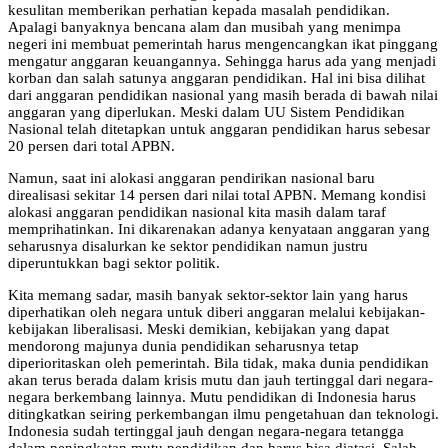
kesulitan memberikan perhatian kepada masalah pendidikan.
Apalagi banyaknya bencana alam dan musibah yang menimpa
negeri ini membuat pemerintah harus mengencangkan ikat pinggang
mengatur anggaran keuangannya. Sehingga harus ada yang menjadi
korban dan salah satunya anggaran pendidikan. Hal ini bisa dilihat
dari anggaran pendidikan nasional yang masih berada di bawah nilai
anggaran yang diperlukan. Meski dalam UU Sistem Pendidikan
Nasional telah ditetapkan untuk anggaran pendidikan harus sebesar
20 persen dari total APBN.
Namun, saat ini alokasi anggaran pendirikan nasional baru
direalisasi sekitar 14 persen dari nilai total APBN. Memang kondisi
alokasi anggaran pendidikan nasional kita masih dalam taraf
memprihatinkan. Ini dikarenakan adanya kenyataan anggaran yang
seharusnya disalurkan ke sektor pendidikan namun justru
diperuntukkan bagi sektor politik.
Kita memang sadar, masih banyak sektor-sektor lain yang harus
diperhatikan oleh negara untuk diberi anggaran melalui kebijakan-
kebijakan liberalisasi. Meski demikian, kebijakan yang dapat
mendorong majunya dunia pendidikan seharusnya tetap
diperioritaskan oleh pemerintah. Bila tidak, maka dunia pendidikan
akan terus berada dalam krisis mutu dan jauh tertinggal dari negara-
negara berkembang lainnya. Mutu pendidikan di Indonesia harus
ditingkatkan seiring perkembangan ilmu pengetahuan dan teknologi.
Indonesia sudah tertinggal jauh dengan negara-negara tetangga
dalam peningkatan mutu pendidikan dan harus bisa diatasi. Salah