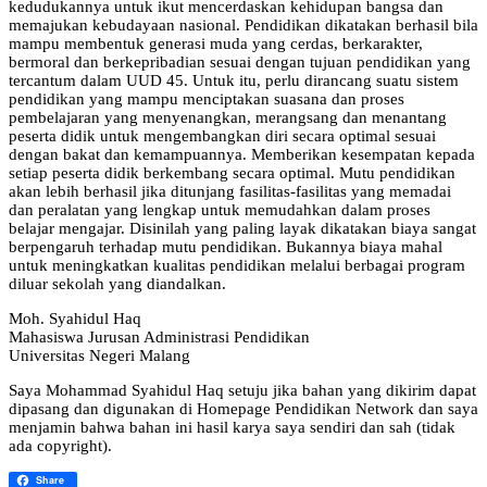
kedudukannya untuk ikut mencerdaskan kehidupan bangsa dan
memajukan kebudayaan nasional. Pendidikan dikatakan berhasil bila
mampu membentuk generasi muda yang cerdas, berkarakter,
bermoral dan berkepribadian sesuai dengan tujuan pendidikan yang
tercantum dalam UUD 45. Untuk itu, perlu dirancang suatu sistem
pendidikan yang mampu menciptakan suasana dan proses
pembelajaran yang menyenangkan, merangsang dan menantang
peserta didik untuk mengembangkan diri secara optimal sesuai
dengan bakat dan kemampuannya. Memberikan kesempatan kepada
setiap peserta didik berkembang secara optimal. Mutu pendidikan
akan lebih berhasil jika ditunjang fasilitas-fasilitas yang memadai
dan peralatan yang lengkap untuk memudahkan dalam proses
belajar mengajar. Disinilah yang paling layak dikatakan biaya sangat
berpengaruh terhadap mutu pendidikan. Bukannya biaya mahal
untuk meningkatkan kualitas pendidikan melalui berbagai program
diluar sekolah yang diandalkan.
Moh. Syahidul Haq
Mahasiswa Jurusan Administrasi Pendidikan
Universitas Negeri Malang
Saya Mohammad Syahidul Haq setuju jika bahan yang dikirim dapat
dipasang dan digunakan di Homepage Pendidikan Network dan saya
menjamin bahwa bahan ini hasil karya saya sendiri dan sah (tidak
ada copyright).
Share