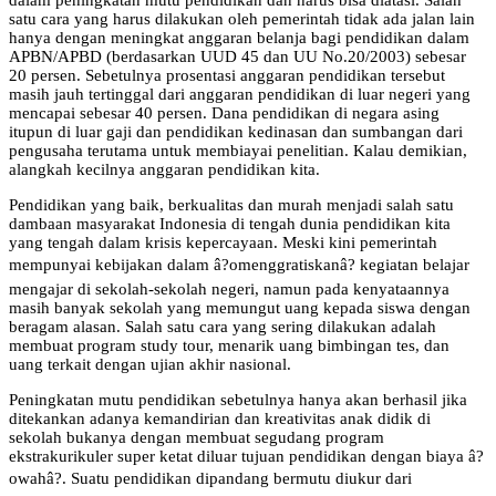
satu cara yang harus dilakukan oleh pemerintah tidak ada jalan lain
hanya dengan meningkat anggaran belanja bagi pendidikan dalam
APBN/APBD (berdasarkan UUD 45 dan UU No.20/2003) sebesar
20 persen. Sebetulnya prosentasi anggaran pendidikan tersebut
masih jauh tertinggal dari anggaran pendidikan di luar negeri yang
mencapai sebesar 40 persen. Dana pendidikan di negara asing
itupun di luar gaji dan pendidikan kedinasan dan sumbangan dari
pengusaha terutama untuk membiayai penelitian. Kalau demikian,
alangkah kecilnya anggaran pendidikan kita.
Pendidikan yang baik, berkualitas dan murah menjadi salah satu
dambaan masyarakat Indonesia di tengah dunia pendidikan kita
yang tengah dalam krisis kepercayaan. Meski kini pemerintah
mempunyai kebijakan dalam â?omenggratiskanâ? kegiatan belajar
mengajar di sekolah-sekolah negeri, namun pada kenyataannya
masih banyak sekolah yang memungut uang kepada siswa dengan
beragam alasan. Salah satu cara yang sering dilakukan adalah
membuat program study tour, menarik uang bimbingan tes, dan
uang terkait dengan ujian akhir nasional.
Peningkatan mutu pendidikan sebetulnya hanya akan berhasil jika
ditekankan adanya kemandirian dan kreativitas anak didik di
sekolah bukanya dengan membuat segudang program
ekstrakurikuler super ketat diluar tujuan pendidikan dengan biaya â?
owahâ?. Suatu pendidikan dipandang bermutu diukur dari