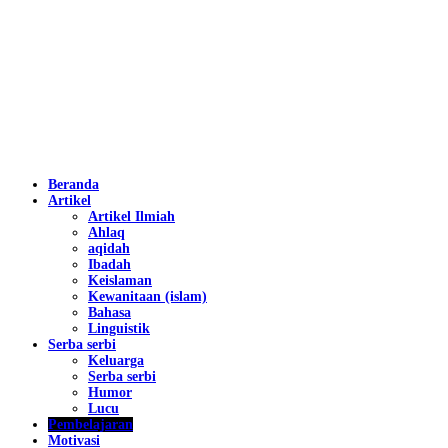
Beranda
Artikel
Artikel Ilmiah
Ahlaq
aqidah
Ibadah
Keislaman
Kewanitaan (islam)
Bahasa
Linguistik
Serba serbi
Keluarga
Serba serbi
Humor
Lucu
Pembelajaran
Motivasi