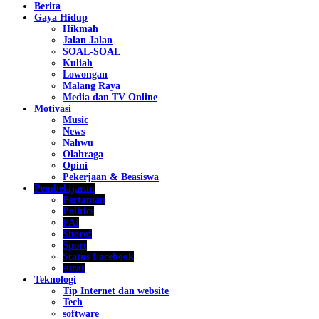
Berita
Gaya Hidup
Hikmah
Jalan Jalan
SOAL-SOAL
Kuliah
Lowongan
Malang Raya
Media dan TV Online
Motivasi
Music
News
Nahwu
Olahraga
Opini
Pekerjaan & Beasiswa
Pembelajaran
Pertanian
Politics
PAI
Shorof
Sport
Status Facebook
surat
Teknologi
Tip Internet dan website
Tech
software