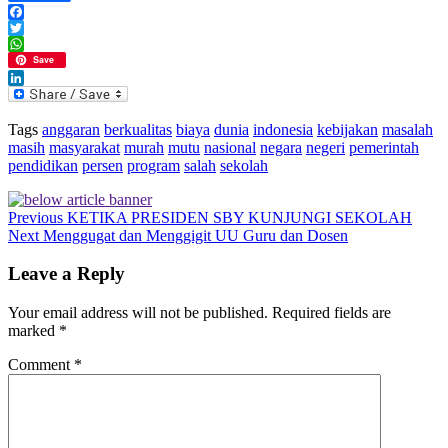
Facebook
Twitter
WhatsApp
Save
LinkedIn
Tags
anggaran
berkualitas
biaya
dunia
indonesia
kebijakan
masalah
masih
masyarakat
murah
mutu
nasional
negara
negeri
pemerintah
pendidikan
persen
program
salah
sekolah
Previous
KETIKA PRESIDEN SBY KUNJUNGI SEKOLAH
Next
Menggugat dan Menggigit UU Guru dan Dosen
Leave a Reply
Your email address will not be published.
Required fields are
marked
*
Comment
*