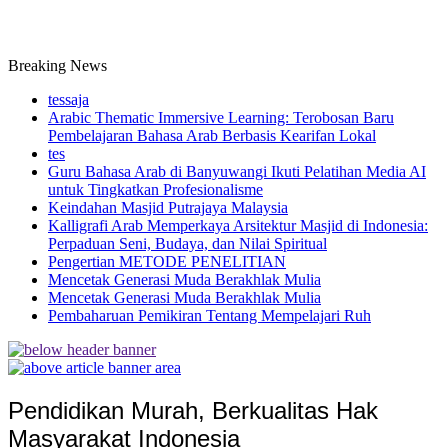
Breaking News
tessaja
Arabic Thematic Immersive Learning: Terobosan Baru
Pembelajaran Bahasa Arab Berbasis Kearifan Lokal
tes
Guru Bahasa Arab di Banyuwangi Ikuti Pelatihan Media AI
untuk Tingkatkan Profesionalisme
Keindahan Masjid Putrajaya Malaysia
Kalligrafi Arab Memperkaya Arsitektur Masjid di Indonesia:
Perpaduan Seni, Budaya, dan Nilai Spiritual
Pengertian METODE PENELITIAN
Mencetak Generasi Muda Berakhlak Mulia
Mencetak Generasi Muda Berakhlak Mulia
Pembaharuan Pemikiran Tentang Mempelajari Ruh
Pendidikan Murah, Berkualitas Hak
Masyarakat Indonesia