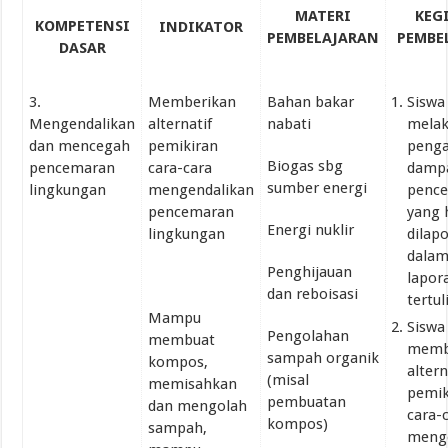
MATERI
KEG
KOMPETENSI
INDIKATOR
PEMBELAJARAN
PEMBE
DASAR
3.
Memberikan
Bahan bakar
Siswa
Mengendalikan
alternatif
nabati
mela
dan mencegah
pemikiran
peng
Biogas sbg
pencemaran
cara-cara
damp
sumber energi
lingkungan
mengendalikan
penc
pencemaran
yang 
Energi nuklir
lingkungan
dilap
dalam
Penghijauan
lapor
dan reboisasi
tertul
Mampu
Siswa
Pengolahan
membuat
memb
sampah organik
kompos,
altern
(misal
memisahkan
pemik
pembuatan
dan mengolah
cara-
kompos)
sampah,
meng