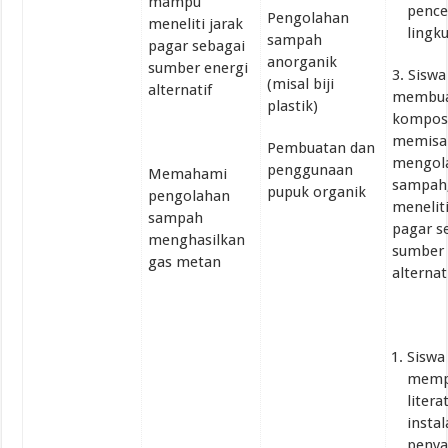
mampu
penc
Pengolahan
meneliti jarak
lingk
sampah
pagar sebagai
anorganik
sumber energi
3. Siswa
(misal biji
alternatif
membu
plastik)
kompos
memisa
Pembuatan dan
mengol
penggunaan
Memahami
sampah
pupuk organik
pengolahan
meneliti
sampah
pagar s
menghasilkan
sumber 
gas metan
alternat
Siswa
mempe
litera
instal
penya