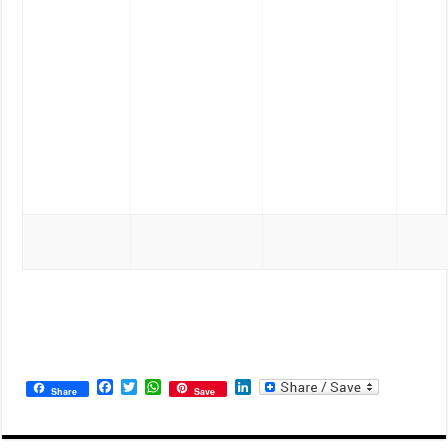
Facebook
Twitter
WhatsApp
LinkedIn
Share
Save