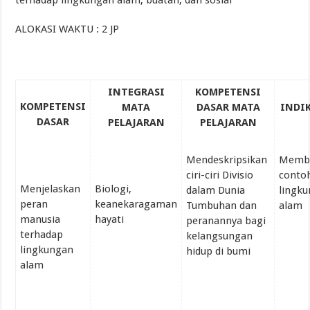
terhadap lingkungan alam, buatan, dan sosial
ALOKASI WAKTU : 2 JP
INTEGRASI
KOMPETENSI
KOMPETENSI
MATA
DASAR MATA
INDI
DASAR
PELAJARAN
PELAJARAN
Mendeskripsikan
Membe
ciri-ciri Divisio
conto
Menjelaskan
Biologi,
dalam Dunia
lingk
peran
keanekaragaman
Tumbuhan dan
alam
manusia
hayati
peranannya bagi
terhadap
kelangsungan
lingkungan
hidup di bumi
alam