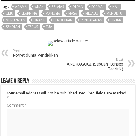
Tags
AGAMA
ANAK
BELAJAR
DEPAN
FORMAL
HAL
ILMU
LEARNING
MANUSIA
MASA
MELALUI
MENUNTUT
MERUPAKAN
ORANG
PENDIDIKAN
PENGALAMAN
PINTAR
SEKOLAH
TERUS
TUA
Previous
Potret dunia Pendidikan
Next
ANDRAGOGI (Sebuah Konsep
Teoritik)
Leave a Reply
Your email address will not be published.
Required fields are marked
*
Comment
*