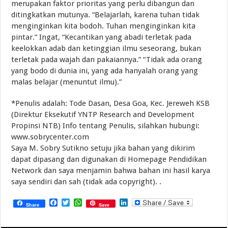
merupakan faktor prioritas yang perlu dibangun dan
ditingkatkan mutunya. “Belajarlah, karena tuhan tidak
menginginkan kita bodoh. Tuhan menginginkan kita
pintar.” Ingat, “Kecantikan yang abadi terletak pada
keelokkan adab dan ketinggian ilmu seseorang, bukan
terletak pada wajah dan pakaiannya.” “Tidak ada orang
yang bodo di dunia ini, yang ada hanyalah orang yang
malas belajar (menuntut ilmu).”
*Penulis adalah: Tode Dasan, Desa Goa, Kec. Jereweh KSB
(Direktur Eksekutif YNTP Research and Development
Propinsi NTB) Info tentang Penulis, silahkan hubungi:
www.sobrycenter.com
Saya M. Sobry Sutikno setuju jika bahan yang dikirim
dapat dipasang dan digunakan di Homepage Pendidikan
Network dan saya menjamin bahwa bahan ini hasil karya
saya sendiri dan sah (tidak ada copyright). .
Facebook
Twitter
WhatsApp
LinkedIn
Share
Save